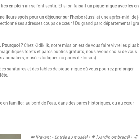
ties en plein air
se font sentir. Et si on faisait
un pique-nique avec les en
meilleurs spots pour un déjeuner sur l'herbe
réussi et une après-midi de j
 sélectionné ses adresses coups de cœur ! Du grand parc départemental gra
. Pourquoi ?
Chez Kidiklik, notre mission est de vous faire vivre les plus 
magnifiques forêts et parcs publics gratuits, nous avons choisi de vous
s animaliers, musées ludiques ou parcs de loisirs).
 des sanitaires et des tables de pique-nique où vous pourrez
prolonger
lète
.
e en famille
: au bord de l'eau, dans des parcs historiques, ou au cœur
Description
🎟️ [Payant - Entrée au musée] • 🌳 [Jardin ombragé] • 🪑