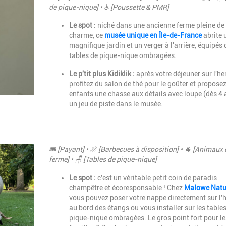
de pique-nique] • ♿ [Poussette & PMR]
Le spot :
niché dans une ancienne ferme pleine de
charme, ce
musée unique en Île-de-France
abrite 
magnifique jardin et un verger à l'arrière, équipés 
tables de pique-nique ombragées.
Le p'tit plus Kidiklik :
après votre déjeuner sur l'he
profitez du salon de thé pour le goûter et propose
enfants une chasse aux détails avec loupe (dès 4 
un jeu de piste dans le musée.
Description
🎟️ [Payant] • 🍖 [Barbecues à disposition] • 🐐 [Animaux 
ferme] • 🪑 [Tables de pique-nique]
Le spot :
c'est un véritable petit coin de paradis
champêtre et écoresponsable !
Chez
Malowe Natu
vous pouvez poser votre nappe directement sur l'
au bord des étangs ou vous installer sur les table
pique-nique ombragées.
Le gros point fort pour le