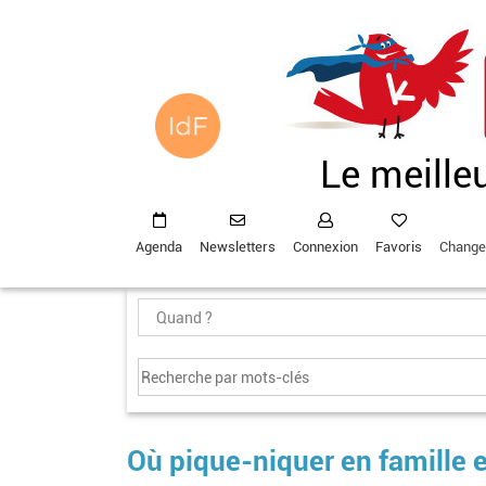
Aller
au
contenu
principal
Le meille
Agenda
Newsletters
Connexion
Favoris
Change
Où pique-niquer en famille 