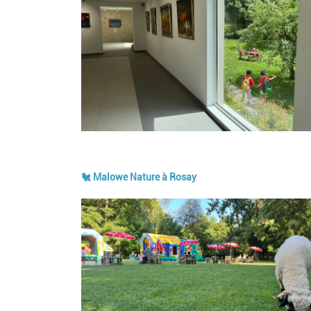
🐔 Malowe Nature à Rosay
Image