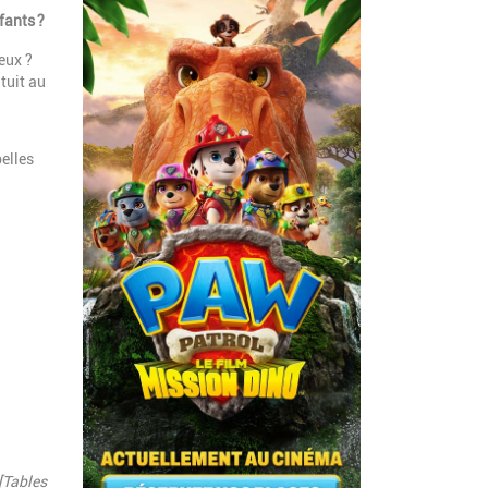
fants ?
eux ?
tuit au
belles
 [Tables