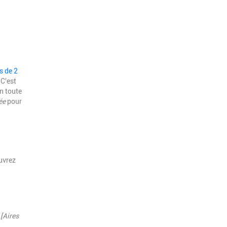
s de 2
 C'est
n toute
ée
pour
uvrez
 [Aires