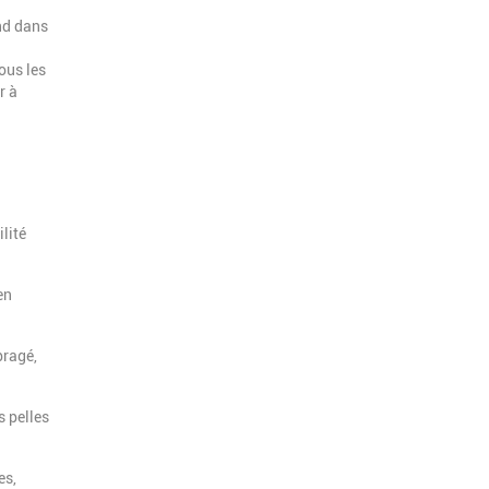
nd dans
ous les
r à
ilité
en
bragé,
s pelles
es,