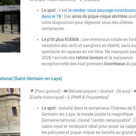
Le spot :
c'est
le rendez-vous sauvage incontourn
dans le 78
! Des
aires de pique-nique abritées
sont
votre disposition pour déjeuner sous des chênes
centenaires.
Le p'tit plus Kidiklik :
une immersion totale en forê
rencontre des cerfs et sangliers en liberté, sans ou
spectacle de rapaces en vol libre. Ne manquez pa
2026 l'arrivée des
ratons laveurs
et la naissance
exceptionnelle des tout premiers
louveteaux
du pa
national (Saint-Germain-en-Laye)
Description
🌳 [Parc gratuit] • 🎟️ [Musée payant / Gratuit -26 ans] • 
[Cadre historique] • ♿ [PMR & Poussettes]
Le spot :
installé dans le somptueux Château de S
Germain-en-Laye, le musée jouxte le magnifique
Domaine national, classé "Jardin remarquable". C
cadre royal et verdoyant idéal pour poser sa napp
les pelouses et pique-niquer en famille au grand ai