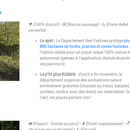
s
Description
🌳 [100% Gratuit] • 🎒 [Nature sauvage] • 🥾 [Porte-bébé
conseillé]
Le spot :
Le Département des Yvelines protège
plu
880 hectares de forêts, prairies et zones humides
.
l'option idéale pour un pique-nique 100% nature e
autonomie (pensez à l'application
Balade Branch
vos parcours).
Le p'tit plus Kidiklik :
d'avril à fin novembre, le
département organise des animations nature
entièrement gratuites (chasses au trésor, balades
contées, randos avec des ânes) sur réservation. O
l'œil, les places partent vite !
Description
🎟️ [Payant - Entrée au parc] • 🌲 [Forêt majestueuse] • 🪑
de pique-nique abritées] • 🍼 [Équipé]