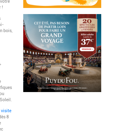
votre
 !
s
i-
n bois,
☕
e
ifiques
 ou
Soleil.
 visite
dès 8
e
ec