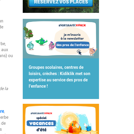
un
de
rbe,
z aux
ans) ou
Groupes scolaires, centres de
loisirs, crèches : Kidiklik met son
expertise au service des pros de
l'enfance !
de la
re
,
herbe
s de
s