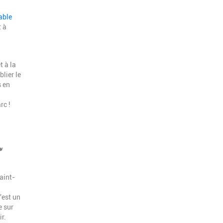
able
 à
t à la
blier le
s en
rc !

aint-
'est un
e sur
r.