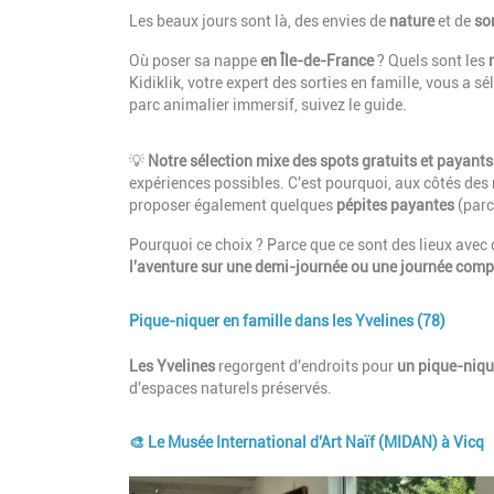
Introduction
Les beaux jours sont là, des envies de
nature
et de
sor
Où poser sa nappe
en Île-de-France
? Quels sont les
Kidiklik, votre expert des sorties en famille, vous a
parc animalier immersif, suivez le guide.
Paragraphes
Description
💡
Notre sélection mixe des spots gratuits et payants
expériences possibles. C'est pourquoi, aux côtés des 
proposer également quelques
pépites payantes
(parc
Pourquoi ce choix ? Parce que ce sont des lieux avec
l'aventure sur une demi-journée ou une journée comp
Pique-niquer en famille dans les Yvelines (78)
Description
Les Yvelines
regorgent d'endroits pour
un pique-niqu
d'espaces naturels préservés.
🎨 Le Musée International d'Art Naïf (MIDAN) à Vicq
Image