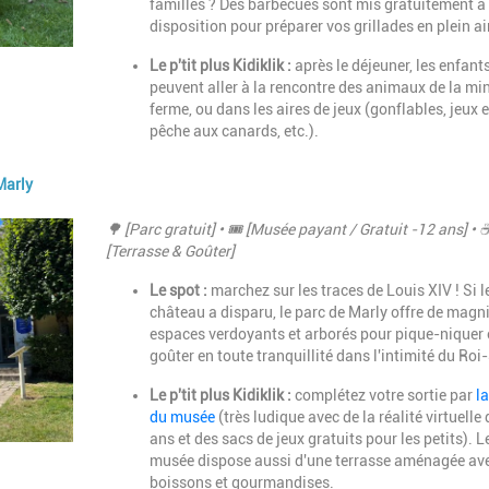
familles ?
Des barbecues sont mis gratuitement à 
disposition pour préparer vos grillades en plein air
Le p'tit plus Kidiklik :
après le déjeuner,
les enfant
peuvent aller à la rencontre des animaux de la min
ferme,
ou dans les aires de jeux (gonflables, jeux e
pêche aux canards, etc.).
Marly
Description
🌳 [Parc gratuit] • 🎟️ [Musée payant / Gratuit -12 ans] • 
[Terrasse & Goûter]
Le spot :
marchez sur les traces de Louis XIV ! Si l
château a disparu, le parc de Marly offre de magn
espaces verdoyants et arborés pour pique-niquer
goûter en toute tranquillité dans l'intimité du Roi-
Le p'tit plus Kidiklik :
complétez votre sortie par
la
du musée
(très ludique avec de la réalité virtuelle 
ans et des sacs de jeux gratuits pour les petits). L
musée dispose aussi d'une terrasse aménagée av
boissons et gourmandises.