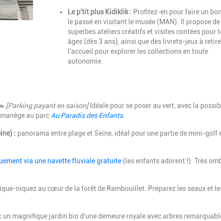
Le p'tit plus Kidiklik :
Profitez-en pour faire un bo
le passé en visitant le musée (MAN). Il propose de
superbes ateliers créatifs et visites contées pour t
âges (dès 3 ans), ainsi que des livrets-jeux à retire
l'accueil pour explorer les collections en toute
autonomie.
🚗
[Parking payant en saison]
Idéale pour se poser au vert, avec la possib
e manège au parc
Au Paradis des Enfants
.
ine) :
panorama entre plage et Seine, idéal pour une partie de mini-golf 
uement via une navette fluviale gratuite
(les enfants adorent !). Très om
ique-niquez au cœur de la forêt de Rambouillet. Préparez les seaux et le
:
un magnifique jardin bio d'une demeure royale avec arbres remarquabl