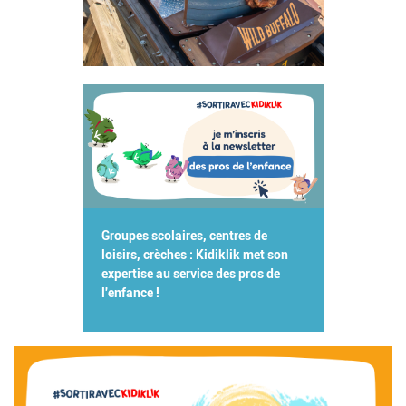
Groupes scolaires, centres de
loisirs, crèches : Kidiklik met son
expertise au service des pros de
l'enfance !