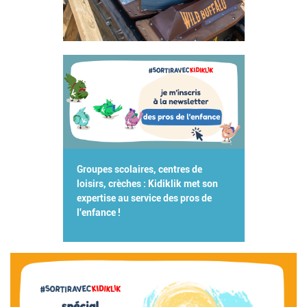
Groupes scolaires, centres de
loisirs, crèches : Kidiklik met son
expertise au service des pros de
l'enfance !