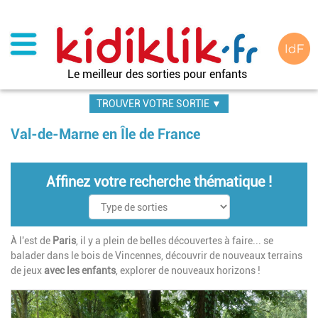
Aller
au
contenu
principal
Le meilleur des sorties pour enfants
TROUVER VOTRE SORTIE ▼
Val-de-Marne en Île de France
Affinez votre recherche thématique !
À l'est de
Paris
, il y a plein de belles découvertes à faire... se
balader dans le bois de Vincennes, découvrir de nouveaux terrains
de jeux
avec les enfants
, explorer de nouveaux horizons !