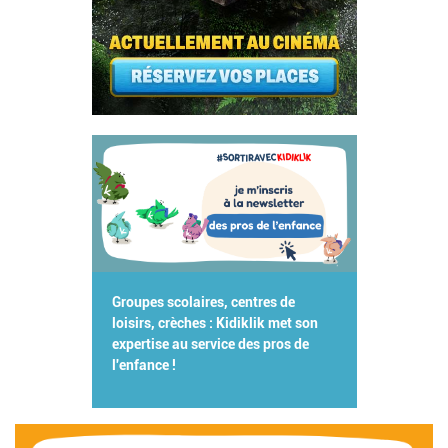
Groupes scolaires, centres de
loisirs, crèches : Kidiklik met son
expertise au service des pros de
l'enfance !