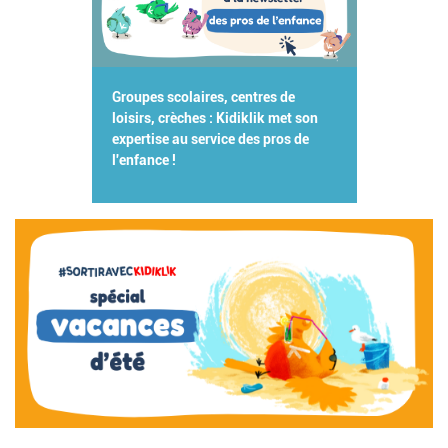
Groupes scolaires, centres de
loisirs, crèches : Kidiklik met son
expertise au service des pros de
l'enfance !