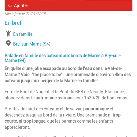
Ajouter
Mis à jour le 21/01/2025
à partir de
En famille
Lieu
Bry-sur-Marne (94)
Balade en famille des coteaux aux bords de Marne à Bry-sur-
Marne (94)
En quête d'une jolie escapade au bord de l'eau dans le Val-de-
Marne ? Voici "the place to be" : une promenade d'environ 4km des
coteaux jusqu'aux berges de la Marne en famille !
Entre le Pont de Nogent et le Pont du RER de Neuilly-Plaisance,
plongez dans le
patrimoine marnais
pour 1h30/2h de bon temps.
Profitez du haut des coteaux et de sa
vue panoramique
et
descendez jusqu'au bord de la rivière. Une promenade
ni trop
courte, ni trop longue
, que les parents comme les enfants
apprécieront.