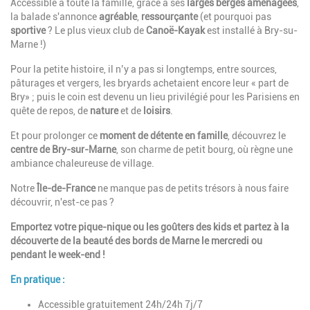
Accessible à toute la famille, grâce à ses
larges berges aménagées
,
la balade s'annonce
agréable
,
ressourçante
(et pourquoi pas
sportive
? Le plus vieux club de
Canoë-Kayak
est installé à Bry-su-
Marne !)
Pour la petite histoire, il n’y a pas si longtemps, entre sources,
pâturages et vergers, les bryards achetaient encore leur « part de
Bry» ; puis le coin est devenu un lieu privilégié pour les Parisiens en
quête de repos, de
nature
et de
loisirs
.
Et pour prolonger ce
moment de détente en famille
, découvrez le
centre de Bry-sur-Marne
, son charme de petit bourg, où règne une
ambiance chaleureuse de village.
Notre
Île-de-France
ne manque pas de petits trésors à nous faire
découvrir, n'est-ce pas ?
Emportez votre pique-nique ou les goûters des kids et partez à la
découverte de la beauté des bords de Marne le mercredi ou
pendant le week-end !
En pratique :
Accessible gratuitement 24h/24h 7j/7