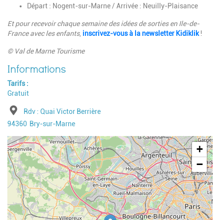
Départ : Nogent-sur-Marne / Arrivée : Neuilly-Plaisance
Et pour recevoir chaque semaine des idées de sorties en Ile-de-
France avec les enfants
,
inscrivez-vous à la newsletter Kidiklik
!
© Val de Marne Tourisme
Tarifs
Gratuit
Adresse
Rdv : Quai Victor Berrière
Code postal
Ville
94360
Bry-sur-Marne
Geolocalisation
+
−