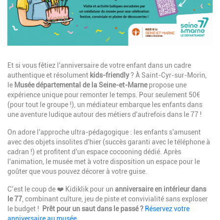
Description
Et si vous fêtiez l'anniversaire de votre enfant dans un cadre
authentique et résolument
kids-friendly
? À Saint-Cyr-sur-Morin,
le
Musée départemental de la Seine-et-Marne
propose une
expérience unique pour remonter le temps. Pour seulement 50€
(pour tout le groupe !), un médiateur embarque les enfants dans
une aventure ludique autour des métiers d'autrefois dans le 77 !
On adore l'approche ultra-pédagogique : les enfants s'amusent
avec des objets insolites d'hier (succès garanti avec le téléphone à
cadran !) et profitent d'un espace cocooning dédié. Après
l'animation, le musée met à votre disposition un espace pour le
goûter que vous pouvez décorer à votre guise.
C’est le coup de ❤️ Kidiklik pour un
anniversaire en intérieur dans
le 77
, combinant culture, jeu de piste et convivialité sans exploser
le budget !
Prêt pour un saut dans le passé ?
Réservez votre
anniversaire au musée