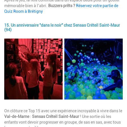
mémorable bien à l’abri.
Buzzers prêts ?
Réservez votre partie de
Quiz Room à Brétigny
15. Un anniversaire "dans le noir" chez Sensas Créteil Saint-Maur
(94)
Image
Description
On clôture ce Top 15 avec une expérience incroyable à vivre dans le
Val-de-Marne
:
Sensas Créteil Saint-Maur
! Une sortie où les
enfants vont devoir progresser en groupe, de sas en sas, avec tous