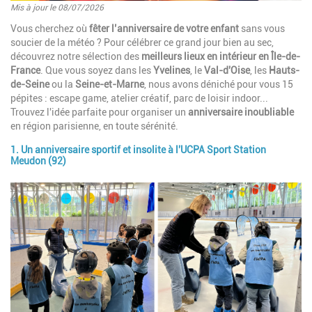
Mis à jour le 08/07/2026
Introduction
Vous cherchez où
fêter l’anniversaire de votre enfant
sans vous
soucier de la météo ? Pour célébrer ce grand jour bien au sec,
découvrez notre sélection des
meilleurs lieux en intérieur en Île-de-
France
. Que vous soyez dans les
Yvelines
, le
Val-d'Oise
, les
Hauts-
de-Seine
ou la
Seine-et-Marne
, nous avons déniché pour vous 15
pépites : escape game, atelier créatif, parc de loisir indoor...
Trouvez l'idée parfaite pour organiser un
anniversaire inoubliable
en région parisienne, en toute sérénité.
1. Un anniversaire sportif et insolite à l'UCPA Sport Station
Paragraphes
Meudon (92)
Image