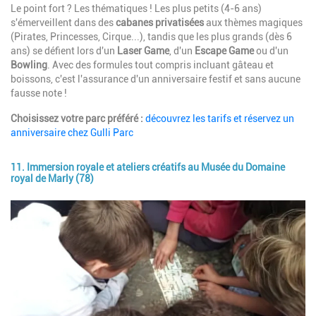
Le point fort ? Les thématiques ! Les plus petits (4-6 ans)
s'émerveillent dans des
cabanes privatisées
aux thèmes magiques
(Pirates, Princesses, Cirque...), tandis que les plus grands (dès 6
ans) se défient lors d'un
Laser Game
, d'un
Escape Game
ou d'un
Bowling
. Avec des formules tout compris incluant gâteau et
boissons, c'est l'assurance d'un anniversaire festif et sans aucune
fausse note !
Choisissez votre parc préféré :
découvrez les tarifs et réservez un
anniversaire chez Gulli Parc
11. Immersion royale et ateliers créatifs au Musée du Domaine
royal de Marly (78)
Image