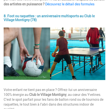
des artistes en puissance ?
Découvrez le détail des formules
8. Foot ou raquettes : un anniversaire multisports au Club le
Village Montigny (78)
Image
Description
Votre enfant ne tient pas en place ? Offrez-lui un anniversaire
100% énergie au
Club le Village Montigny
, au cœur des Yvelines.
C'est le spot parfait pour les fans de ballon rond ou de tournois de
raquettes, le tout bien à l'abri dans des structures indoor de