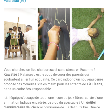
Palaiseau (91)
Image
Description
Vous cherchez un lieu chaleureux et sans stress en Essonne ?
Kawatee
à Palaiseau est le coup de cœur des parents qui
souhaitent allier fun et qualité. Ce parc indoor d'un nouveau genre
propose des formules "clé en main" pour les enfants de
1 à 10 ans
,
dans un cadre éco-responsable.
Ici, l'équipe s'occupe de tout : une heure de jeux libres, suivie d'une
animation ludique encadrée. Le clou du spectacle ? Un
goûter
d'anniversaire délicieux
accompagné de jus de fruits bio. Que ce