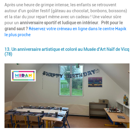
Après une heure de grimpe intense, les enfants se retrouvent
autour d'un goûter festif (gâteau au chocolat, bonbons, boissons)
et la star du jour repart même avec un cadeau ! Une valeur sûre
pour un
anniversaire sportif et ludique en intérieur
.
Prêt pour le
grand saut ?
Réservez votre créneau en ligne dans le centre Hapik
le plus proche
13. Un anniversaire artistique et coloré au Musée d’Art Naïf de Vicq
(78)
Image