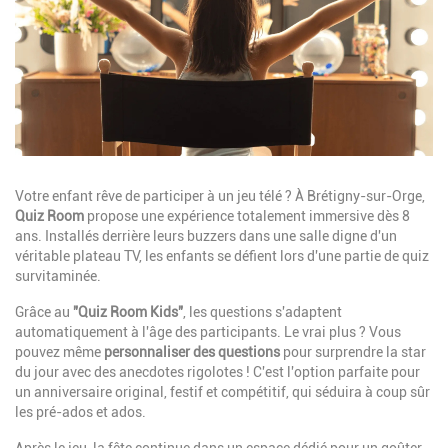
Description
Votre enfant rêve de participer à un jeu télé ? À Brétigny-sur-Orge,
Quiz Room
propose une expérience totalement immersive dès 8
ans. Installés derrière leurs buzzers dans une salle digne d'un
véritable plateau TV, les enfants se défient lors d'une partie de quiz
survitaminée.
Grâce au
"Quiz Room Kids"
, les questions s'adaptent
automatiquement à l'âge des participants. Le vrai plus ? Vous
pouvez même
personnaliser des questions
pour surprendre la star
du jour avec des anecdotes rigolotes ! C'est l'option parfaite pour
un anniversaire original, festif et compétitif, qui séduira à coup sûr
les pré-ados et ados.
Après le jeu, la fête continue dans un espace dédié pour un goûter