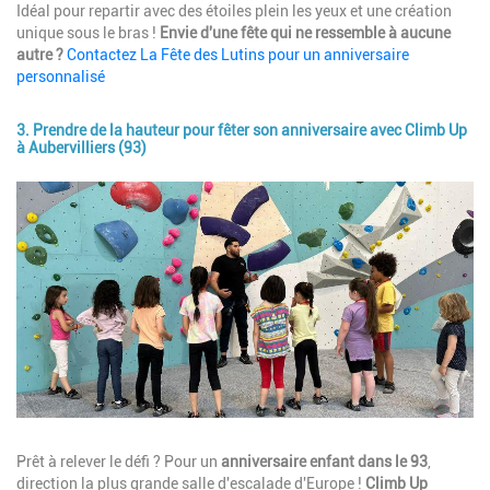
Idéal pour repartir avec des étoiles plein les yeux et une création
unique sous le bras !
Envie d'une fête qui ne ressemble à aucune
autre ?
Contactez La Fête des Lutins pour un anniversaire
personnalisé
3. Prendre de la hauteur pour fêter son anniversaire avec Climb Up
à Aubervilliers (93)
Image
Description
Prêt à relever le défi ? Pour un
anniversaire enfant dans le 93
,
direction la plus grande salle d'escalade d'Europe !
Climb Up