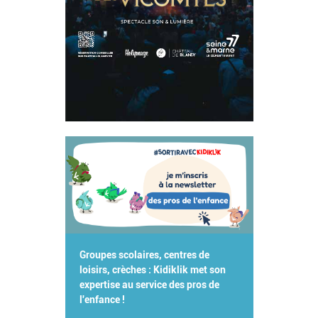
Groupes scolaires, centres de
loisirs, crèches : Kidiklik met son
expertise au service des pros de
l'enfance !