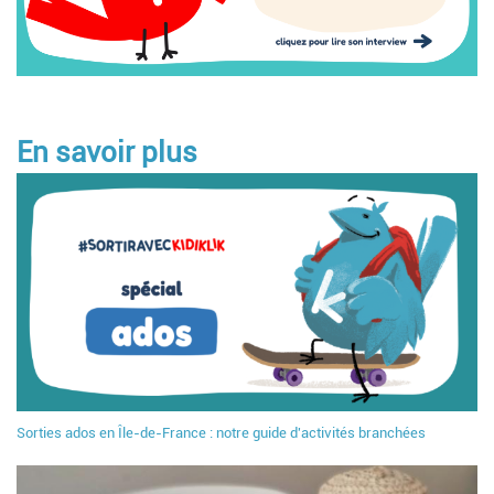
En savoir plus
Sorties ados en Île-de-France : notre guide d'activités branchées