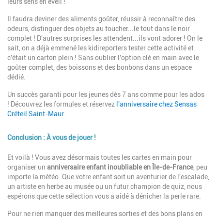
leurs sens en éveil !
Il faudra deviner des aliments goûter, réussir à reconnaître des
odeurs, distinguer des objets au toucher...le tout dans le noir
complet ! D'autres surprises les attendent...ils vont adorer ! On le
sait, on a déjà emmené les kidireporters tester cette activité et
c'était un carton plein ! Sans oublier l'option clé en main avec le
goûter complet, des boissons et des bonbons dans un espace
dédié.
Un succès garanti pour les jeunes dès 7 ans comme pour les ados
! Découvrez les formules et réservez
l'anniversaire chez Sensas
Créteil Saint-Maur.
Conclusion : À vous de jouer !
Description
Et voilà ! Vous avez désormais toutes les cartes en main pour
organiser un
anniversaire enfant inoubliable en Île-de-France
, peu
importe la météo. Que votre enfant soit un aventurier de l'escalade,
un artiste en herbe au musée ou un futur champion de quiz, nous
espérons que cette sélection vous a aidé à dénicher la perle rare.
Pour ne rien manquer des meilleures sorties et des bons plans en