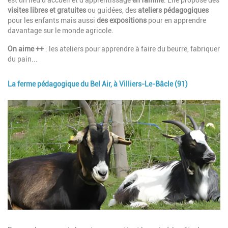
est un lieu d'accueil et d'apprentissage
en famille
. Elle propose des
visites libres et gratuites
ou guidées, des
ateliers pédagogiques
pour les enfants mais aussi
des expositions
pour en apprendre
davantage sur le monde agricole.
On aime ++
: les ateliers pour apprendre à faire du beurre, fabriquer
du pain...
La ferme pédagogique du Bel Air, à Villiers-Le-Bâcle (91)
Image