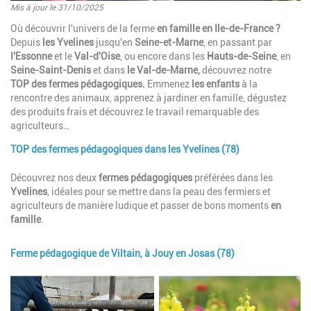
Mis à jour le 31/10/2025
Introduction
Où découvrir l'univers de la ferme
en famille en Ile-de-France
?
Depuis
les Yvelines
jusqu'en
Seine-et-Marne
, en passant par
l'Essonne
et le
Val-d'Oise
, ou encore dans les
Hauts-de-Seine
, en
Seine-Saint-Denis
et dans
le Val-de-Marne,
découvrez notre
TOP
des fermes pédagogiques.
Emmenez
les enfants
à la
rencontre des animaux, apprenez à jardiner en famille, dégustez
des produits frais et découvrez le travail remarquable des
agriculteurs…
TOP des fermes pédagogiques dans les Yvelines (78)
Paragraphes
Description
Découvrez nos deux
fermes pédagogiques
préférées dans les
Yvelines
, idéales pour se mettre dans la peau des fermiers et
agriculteurs de manière ludique et passer de bons moments
en
famille
.
Ferme pédagogique de Viltain, à Jouy en Josas (78)
Image