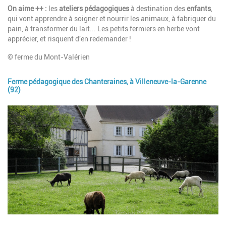
On aime ++
:
les
ateliers pédagogiques
à destination des
enfants
,
qui vont apprendre à soigner et nourrir les animaux, à fabriquer du
pain, à transformer du lait... Les petits fermiers en herbe vont
apprécier, et risquent d'en redemander !
© ferme du Mont-Valérien
Ferme pédagogique des Chanteraines, à Villeneuve-la-Garenne
(92)
Image