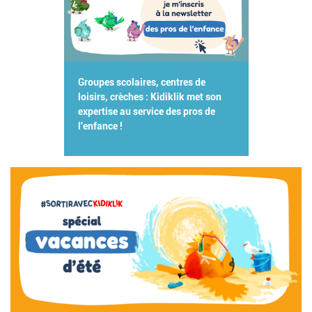
Groupes scolaires, centres de
loisirs, crèches : Kidiklik met son
expertise au service des pros de
l'enfance !