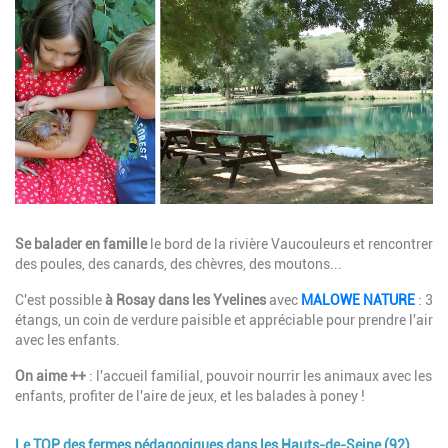
Description
Se balader en famille
le bord de la rivière
Vaucouleurs
et rencontrer
des poules, des canards, des chèvres, des moutons...
C'est possible
à Rosay dans les Yvelines
avec
MALOWE NATURE
: 3
étangs, un coin de verdure paisible et appréciable pour
prendre l'air
avec les enfants
.
On aime ++
: l'accueil familial, pouvoir nourrir les animaux avec les
enfants, profiter de l'aire de jeux, et les balades à poney !
Le TOP des fermes pédagogiques dans les Hauts-de-Seine (92)