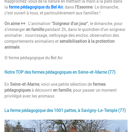
Description
Rapprochez-vous de la nature en mettant la main à la pâte dans
la
ferme pédagogique du Bel Air
, dans
l'Essonne
. Le dimanche,
c'est ouvert à tous, et particulièrement aux familles !
On aime ++
: L'animation "
Soigneur d'un jour
", le dimanche, pour
s'immerger
en famille
pendant 2h, dans le quotidien d'un soigneur
animalier : nourrissage, nettoyage des enclos, observation des
comportements animaliers et
sensibilisation à la protection
animale
.
© ferme pédagogique du Bel Air
Notre TOP des fermes pédagogiques en Seine-et-Marne (77)
Description
En
Seine-et-Marne
, voici une petite sélection de
fermes
pédagogiques
à découvrir
en famille
, pour passer un moment
privilégié avec les animaux.
La ferme pédagogique des 1001 pattes, à Savigny-Le-Temple (77)
Image