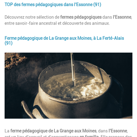
TOP des fermes pédagogiques dans l'Essonne (91)
Description
Découvrez notre sélection de
fermes pédagogiques
dans
l'Essonne
,
entre savoir-faire ancestral et découverte des animaux.
Ferme pédagogique de La Grange aux Moines, à La Ferté-Alais
(91)
Image
Description
La
ferme pédagogique de La Grange aux Moines
, dans
l'Essonne
,