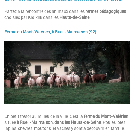
Description
Partez à la rencontre des animaux dans les f
ermes pédagogiques
choisies par Kidiklik dans les
Hauts-de-Seine
.
Ferme du Mont-Valérien, à Rueil-Malmaison (92)
Image
Description
Un petit trésor au milieu de la ville, c'est la
ferme du Mont-Valérien
,
située
à Rueil-Malmaison, dans les Hauts-de-Seine
. Poules, oies,
lapins, chèvres, moutons, et vaches y sont à découvrir
en famille
.