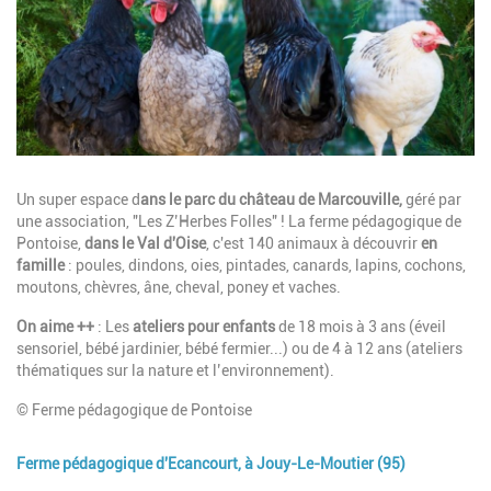
Description
Un super espace d
ans le parc du château de Marcouville,
géré par
une association, "Les Z’Herbes Folles" ! La ferme pédagogique de
Pontoise,
dans le Val d'Oise
, c'est 140 animaux à découvrir
en
famille
: poules, dindons, oies, pintades, canards, lapins, cochons,
moutons, chèvres, âne, cheval, poney et vaches.
On aime ++
: Les
ateliers pour enfants
de 18 mois à 3 ans
(éveil
sensoriel, bébé jardinier, bébé fermier...) ou
de 4 à 12 ans
(ateliers
thématiques sur la nature et l’environnement).
© Ferme pédagogique de Pontoise
Ferme pédagogique d'Ecancourt, à Jouy-Le-Moutier (95)