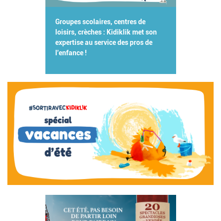
Groupes scolaires, centres de
loisirs, crèches : Kidiklik met son
expertise au service des pros de
l'enfance !