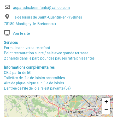
E-mail
auparadisdesenfants@yahoo.com
Adresse
Ile de loisirs de Saint-Quentin-en-Yvelines
Code postal
Ville
78180
Montigny-le-Bretonneux
Voir le site
Services
Formule anniversaire enfant
Point restauration sucré / salé avec grande terrasse
2 chalets dans le parc pour des pauses rafraichissantes
Informations complémentaires
CB à partir de 5€
Toilettes de l'île de loisirs accessibles
Aire de pique-nique sur l'île de loisirs
L'entrée de l'île de loisirs est payante (6€)
Geolocalisation
+
−