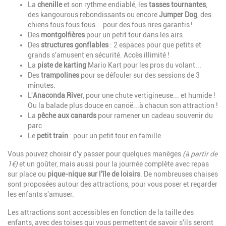
La
chenille
et son rythme endiablé, les
tasses tournantes
,
des kangourous rebondissants ou encore
Jumper Dog
, des
chiens fous fous fous... pour des fous rires garantis !
Des
montgolfières
pour un petit tour dans les airs
Des
structures gonflables
: 2 espaces pour que petits et
grands s'amusent en sécurité. Accès illimité !
La
piste de karting
Mario Kart pour les pros du volant...
Des
trampolines
pour se défouler sur des sessions de 3
minutes.
L'
Anaconda River
, pour une chute vertigineuse... et humide !
Ou la balade plus douce en canoë...à chacun son attraction !
La
pêche aux canards
pour ramener un cadeau souvenir du
parc
Le
petit train
: pour un petit tour en famille
Vous pouvez choisir d'y passer pour quelques manèges
(à partir de
1€)
et un goûter, mais aussi pour la journée complète avec repas
sur place ou
pique-nique sur l'île de loisirs
. De nombreuses chaises
sont proposées autour des attractions, pour vous poser et regarder
les enfants s'amuser.
Les attractions sont accessibles en fonction de la taille des
enfants, avec des toises qui vous permettent de savoir s'ils seront