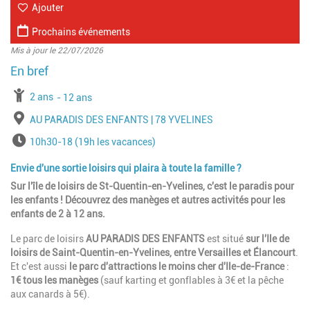
Ajouter
Prochains événements
Mis à jour le 22/07/2026
à partir de
2 ans
jusqu'à l'âge de
12 ans
Lieu
AU PARADIS DES ENFANTS | 78 YVELINES
Horaires
10h30-18 (19h les vacances)
Envie d'une sortie loisirs qui plaira à toute la famille ?
Sur l'île de loisirs de St-Quentin-en-Yvelines, c'est le paradis pour
les enfants ! Découvrez des manèges et autres activités pour les
enfants de 2 à 12 ans.
Le parc de loisirs
AU PARADIS DES ENFANTS
est situé
sur l'Ile de
loisirs de Saint-Quentin-en-Yvelines, entre Versailles et Élancourt
.
Et c'est aussi
le parc d'attractions le moins cher d'Ile-de-France
:
1€ tous les manèges
(sauf karting et gonflables à 3€ et la pêche
aux canards à 5€).