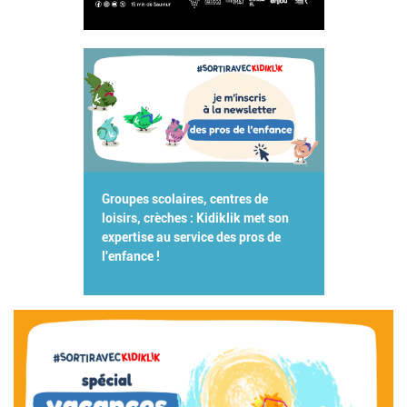
Groupes scolaires, centres de
loisirs, crèches : Kidiklik met son
expertise au service des pros de
l'enfance !