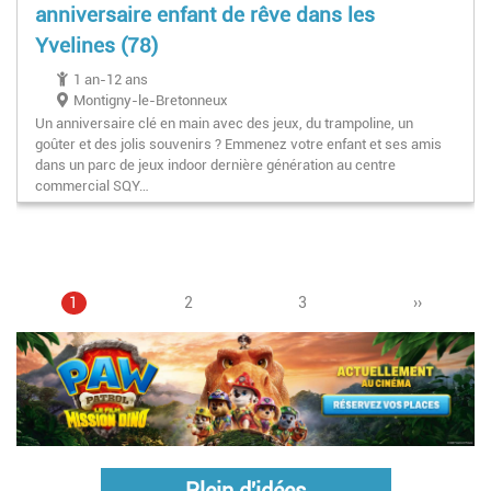
anniversaire enfant de rêve dans les
Yvelines (78)
1 an-12 ans
Montigny-le-Bretonneux
Un anniversaire clé en main avec des jeux, du trampoline, un
goûter et des jolis souvenirs ? Emmenez votre enfant et ses amis
dans un parc de jeux indoor dernière génération au centre
commercial SQY…
Page
1
Page
2
Pagination
Page
3
Page
››
courante
suivante