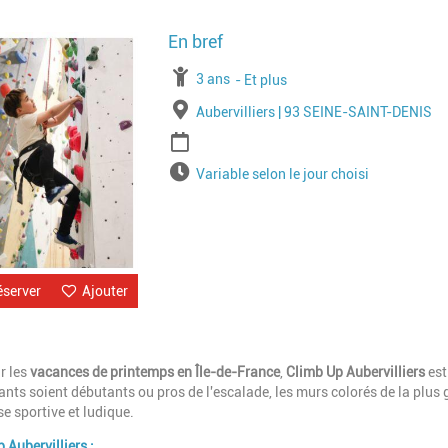
Image
À partir de
3 ans
Jusqu'à l'age de
Et plus
Lieu
Aubervilliers | 93 SEINE-SAINT-DENIS
Période
Horaires
Variable selon le jour choisi
éserver
Ajouter
l
r les
vacances de printemps en Île-de-France
,
Climb Up Aubervilliers
est
ants soient débutants ou pros de l'escalade, les murs colorés de la plus
e sportive et ludique.
Aubervilliers :