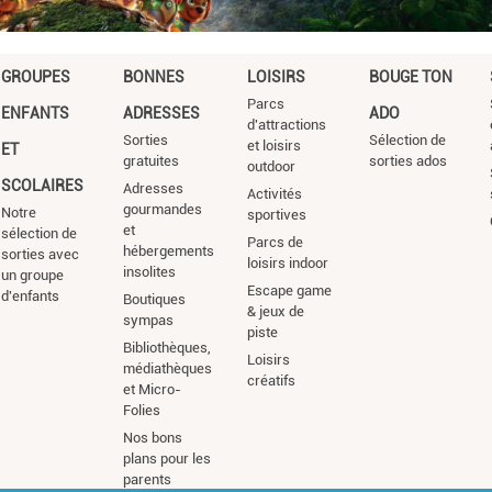
GROUPES
BONNES
LOISIRS
BOUGE TON
Parcs
ENFANTS
ADRESSES
ADO
d'attractions
Sorties
Sélection de
et loisirs
ET
gratuites
sorties ados
outdoor
SCOLAIRES
Adresses
Activités
gourmandes
Notre
sportives
et
sélection de
Parcs de
hébergements
sorties avec
loisirs indoor
insolites
un groupe
Escape game
d'enfants
Boutiques
& jeux de
sympas
piste
Bibliothèques,
Loisirs
médiathèques
créatifs
et Micro-
Folies
Nos bons
plans pour les
parents