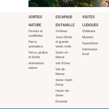
SORTIES
ESCAPADE
VISITES
NATURE
EN FAMILLE
LUDIQUES
Fermes et
Yvelines
Châteaux
cueillettes
Jours fériés
Musées
Parcs
et grands
Expositions
animaliers
week-ends
Patrimoine
Parcs, jardins
Seine-et-
local
et forêts
Marne
Animations
Val-d'Oise
nature
Val-de-
Marne
Seine-Saint-
Denis
Hauts-de-
Seine
Essonne