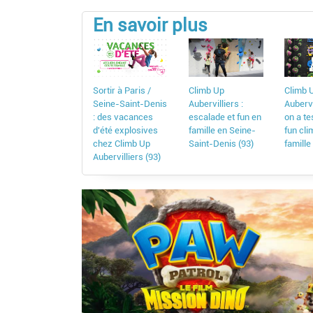
En savoir plus
Sortir à Paris /
Climb Up
Climb 
Seine-Saint-Denis
Aubervilliers :
Aubervi
: des vacances
escalade et fun en
on a te
d'été explosives
famille en Seine-
fun cli
chez Climb Up
Saint-Denis (93)
famille
Aubervilliers (93)