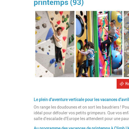
printemps (93)
R
Le plein d'aventure verticale pour les vacances d'avri
On range les doudounes et on sort les baudriers ! Pou
idéal pour défouler vos petits grimpeurs. Que vos enf
salle d'escalade d'Europe les attendent pour une paus
Au programme des vacances de printemps à Climb Up 