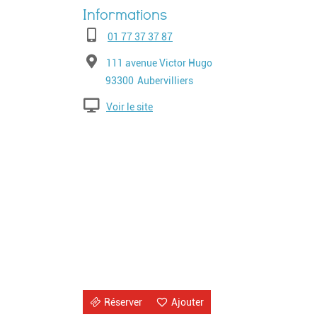
Téléphone
01 77 37 37 87
Adresse
111 avenue Victor Hugo
Code postal
Ville
93300
Aubervilliers
Voir le site
Réserver
Ajouter