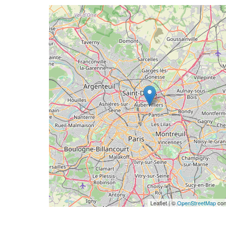
Geolocalisation
Leaflet | ©
OpenStreetMap
con