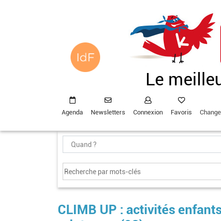
Aller
au
contenu
principal
Le meille
Agenda
Newsletters
Connexion
Favoris
Change
CLIMB UP : activités enfants