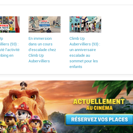
Up
En immersion
Climb Up
lliers (93) :
dans un cours
Aubervilliers (93) :
sté l'activité
d'escalade chez
un anniversaire
mbing en
Climb Up
escalade au
Aubervilliers
sommet pour les
enfants