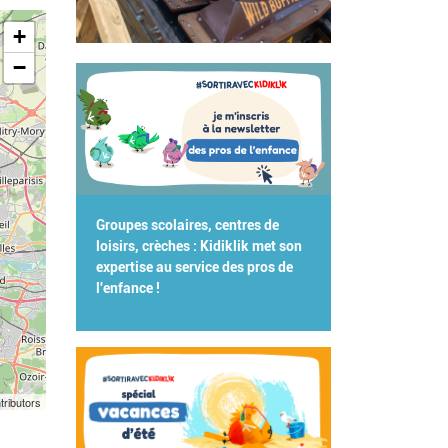
+
−
Groupes scolaires, centres de
loisirs, crèches : Kidiklik met son
expertise au service des pros de
l'enfance !
tributors