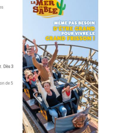
es
t.
Dès 3
son de 5