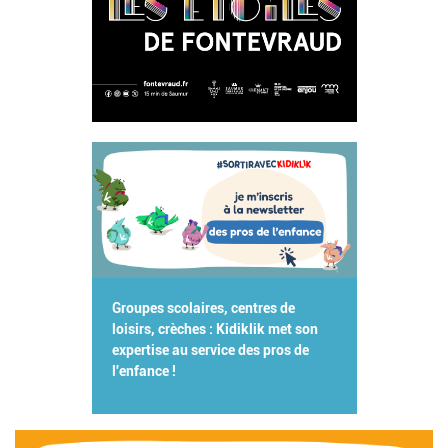
Groupes scolaires, centres de
loisirs, crèches : Kidiklik met son
expertise au service des pros de
l'enfance !