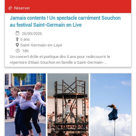
Réserver
Jamais contents ! Un spectacle carrément Souchon
au festival Saint-Germain en Live
26/09/2026
6 ans
Saint-Germain-en-Laye
18h
Un concert drôle et poétique dès 6 ans pour redécouvrir le
répertoire d'Alain Souchon en famille à Saint-Germain-…