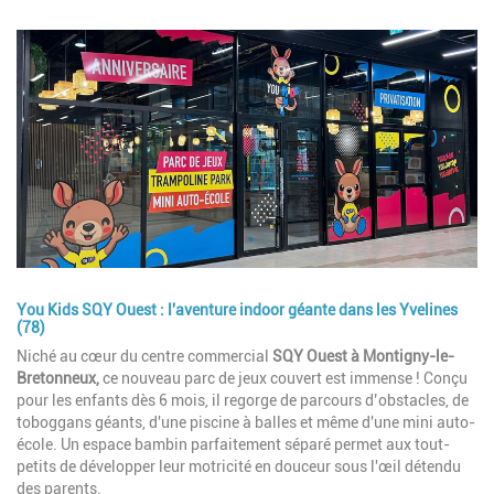
Image
You Kids SQY Ouest
: l'aventure indoor géante dans les Yvelines
Description
(78)
Niché au cœur du centre commercial
SQY Ouest à Montigny-le-
Bretonneux,
ce nouveau parc de jeux couvert est immense ! Conçu
pour les enfants dès 6 mois, il regorge de parcours d’obstacles, de
toboggans géants, d'une piscine à balles et même d'une mini auto-
école. Un espace bambin parfaitement séparé permet aux tout-
petits de développer leur motricité en douceur sous l'œil détendu
des parents.