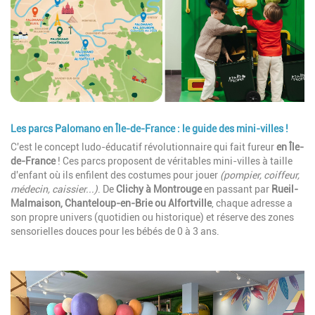
Les parcs Palomano en Île-de-France
: le guide des mini-villes !
Description
C'est le concept ludo-éducatif révolutionnaire qui fait fureur
en Île-
de-France
! Ces parcs proposent de véritables mini-villes à taille
d'enfant où ils enfilent des costumes pour jouer
(pompier, coiffeur,
médecin, caissier...)
. De
Clichy à Montrouge
en passant par
Rueil-
Malmaison, Chanteloup-en-Brie ou Alfortville
, chaque adresse a
son propre univers (quotidien ou historique) et réserve des zones
sensorielles douces pour les bébés de 0 à 3 ans.
Image