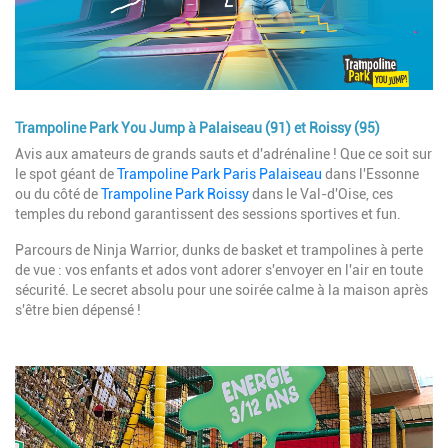
Trampoline Park You Jump à Palaiseau (91) et Roissy (95)
Description
Avis aux amateurs de grands sauts et d'adrénaline ! Que ce soit sur
le spot géant de
Trampoline Park Paris Palaiseau
dans l'Essonne
ou du côté de
Trampoline Park Roissy
dans le Val-d'Oise, ces
temples du rebond garantissent des sessions sportives et fun.
Parcours de Ninja Warrior, dunks de basket et trampolines à perte
de vue : vos enfants et ados vont adorer s'envoyer en l'air en toute
sécurité. Le secret absolu pour une soirée calme à la maison après
s'être bien dépensé !
Image