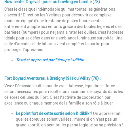
Bowlcenter Orgeval
: jouer au bowling en famille (78)
Description
C'est le classique indémodable qui met toutes les générations
d'accord ! Direction les Yvelines pour découvrir ce complexe
moderne équipé d'une trentaine de pistes fluorescentes.
Entièrement adapté aux enfants grâce à des boules légères et des
barrières (bumpers) pour ne jamais rater les quilles, c'est l'adresse
idéale pour se défier dans une ambiance lumineuse survoltée. Une
salle d'arcades et de billards vient compléter la partie pour
prolonger l'après-midi !
Testé et approuvé par l'équipe Kidiklik
.
Fort Boyard Aventures, à Brétigny (91) ou Vélizy (78)
:
Description
Vivez l’émission culte pour de vrai ! Adresse, équilibre et force
seront nécessaires pour récolter un maximum de boyards dans les
célèbres cellules du Fort. C’est l’activité de coopération par
excellence où chaque membre de la famille a son rôle à jouer.
Le point fort de cette sortie selon Kidiklik ?
On adore le fait
que les épreuves soient variées ; même si on n'est pas un
grand sportif, on peut briller par sa logique ou sa précision !