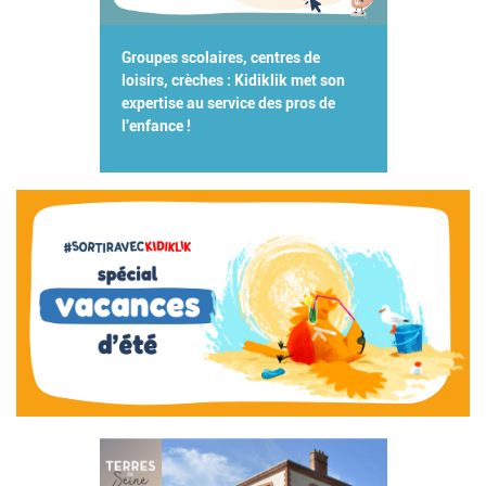
Groupes scolaires, centres de
loisirs, crèches : Kidiklik met son
expertise au service des pros de
l'enfance !