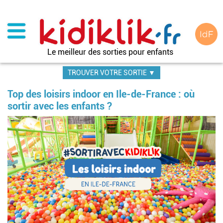
Aller
au
contenu
principal
Le meilleur des sorties pour enfants
TROUVER VOTRE SORTIE ▼
Top des loisirs indoor en Ile-de-France : où
sortir avec les enfants ?
Image