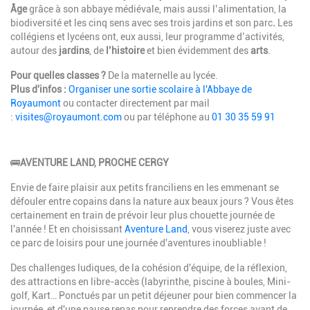
Âge
grâce à son abbaye médiévale, mais aussi l’alimentation, la
biodiversité et les cinq sens avec ses trois jardins et son parc
.
Les
collégiens et lycéens ont, eux aussi, leur programme d’activités,
autour des
jardins
, de
l’histoire
et bien évidemment des
arts
.
Pour quelles classes ?
De la maternelle au lycée.
Plus d'infos :
Organiser une sortie scolaire à l'Abbaye de
Royaumont
ou contacter directement par mail
:
visites@royaumont.com
ou par téléphone au
01 30 35 59 91
Description
🚌
AVENTURE LAND, PROCHE CERGY
Envie de faire plaisir aux petits franciliens en les emmenant se
défouler entre copains dans la nature aux beaux jours ? Vous êtes
certainement en train de prévoir leur plus chouette journée de
l'année ! Et en choisissant
Aventure Land
, vous viserez juste avec
ce parc de loisirs pour une journée d'aventures inoubliable !
Des challenges ludiques, de la cohésion d'équipe, de la réflexion,
des attractions en libre-accès (labyrinthe, piscine à boules, Mini-
golf, Kart… Ponctués par un petit déjeuner pour bien commencer la
journée, et d'une pause repas pour reprendre des forces avant de