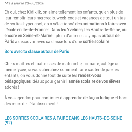
Mis à jour le 20/06/2026
Introduction
Eh oui, chez Kidiklik, on aime tellement les enfants, qu'en plus de
leur remplir leurs mercredis, week-ends et vacances de tout un tas
de sorties hyper cool, on a sélectionné
des animations à faire avec
l'école en Ile-de-France
! Dans les Yvelines, les Hauts-de-Seine, ou
encore en Seine-et-Marne
… plein d'adresses sympas
autour de
Paris
à découvrir avec sa classe lors d'une
sortie scolaire
.
Sors avec ta classe autour de Paris
Paragraphes
Description
Chers maîtres et maîtresses de maternelle, primaire, collège ou
même lycée, si vous cherchiez comment faire sauter de joie les
enfants, on vous donne tout de suite les
rendez-vous
pédagogiques
idéaux pour garnir
l'année scolaire de vos élèves
adorés !
À vos agendas pour continuer d'
apprendre de façon
ludique
et hors
des murs de l'établissement !
LES SORTIES SCOLAIRES A FAIRE DANS LES HAUTS-DE-SEINE
(92)