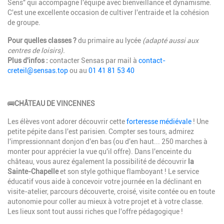
Sens" qui accompagne l'équipe avec bienveillance et dynamisme.
C'est une excellente occasion de cultiver l'entraide et la cohésion
de groupe.
Pour quelles classes ?
du primaire au lycée
(adapté aussi aux
centres de loisirs).
Plus d'infos :
contacter Sensas par mail à
contact-
creteil@sensas.top
ou au
01 41 81 53 40
Description
🚌
CHÂTEAU DE VINCENNES
Les élèves vont adorer découvrir cette
forteresse médiévale
! Une
petite pépite dans l'est parisien. Compter ses tours, admirez
l'impressionnant donjon d'en bas (ou d'en haut... 250 marches à
monter pour apprécier la vue qu'il offre). Dans l'enceinte du
château, vous aurez également la possibilité de découvrir
la
Sainte-Chapelle
et son style gothique flamboyant ! Le service
éducatif vous aide à concevoir votre journée en la déclinant en
visite-atelier, parcours découverte, croisé, visite contée ou en toute
autonomie pour coller au mieux à votre projet et à votre classe.
Les lieux sont tout aussi riches que l'offre pédagogique !