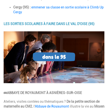
Cergy (95) :
emmener sa classe en sortie scolaire à Climb Up
Cergy
LES SORTIES SCOLAIRES À FAIRE DANS LE VAL D'OISE (95)
Image
Description
🚌
ABBAYE DE ROYAUMONT À ASNIÈRES-SUR-OISE
Ateliers, visites contées ou thématiques ?
De la petite section de
maternelle au CM2
, l'
Abbaye de Royaumont
illustre la vie au
Moyen