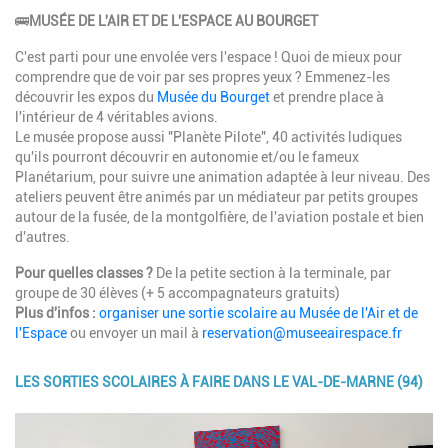
Description
🚌
MUSÉE DE L'AIR ET DE L'ESPACE AU BOURGET
C'est parti pour une envolée vers l'espace ! Quoi de mieux pour
comprendre que de voir par ses propres yeux ? Emmenez-les
découvrir les expos du
Musée du Bourget
et prendre place à
l'intérieur de 4 véritables avions.
Le musée propose aussi "Planète Pilote", 40 activités ludiques
qu'ils pourront découvrir en autonomie et/ou le fameux
Planétarium, pour suivre une animation adaptée à leur niveau. Des
ateliers peuvent être animés par un médiateur par petits groupes
autour de la fusée, de la montgolfière, de l'aviation postale et bien
d'autres.
Pour quelles classes ?
De la petite section à la terminale, par
groupe de 30 élèves (+ 5 accompagnateurs gratuits)
Plus d'infos :
organiser une sortie scolaire au Musée de l'Air et de
l'Espace
ou envoyer un mail à
reservation@museeairespace.fr
LES SORTIES SCOLAIRES À FAIRE DANS LE VAL-DE-MARNE (94)
Image