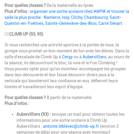
Pour quelles classes ?
De la maternelle au lycée.
Plus d’infos :
organiser une sortie scolaire chez HAPIK et trouver la
salle la plus proche : Nanterre, Issy, Clichy, Chambourcy, Saint-
Quentin-en-Yvelines, Sainte-Geneviève-des-Bois, Carré Sénart.
🧗‍♀️
CLIMB UP (93, 95)
Si vous recherchez une activité sportive à la portée de tous, la
grimpe vous promet un bon moment de fun avec les élèves. Dans la
salle d'escalade de Climb Up à
Cergy
ou à
Aubervilliers
, au cours de
la séance, ils découvriront le bloc, la voie et le Fun Climbing !
Vous pouvez opter pour qu'un moniteur accompagne les groupes
dans leur découverte et leur fasse découvrir divers jeux à la
verticale qui boosteront leur confiance en eux, défieront leurs
limites et travailleront leur esprit d'équipe.
Pour quelles classes ?
À partir de la maternelle
Plus d’infos :
Aubervilliers (93) :
envoyer un mail pour obtenir toutes les
informations pour une sortie scolaire à Climb Up
Aubervilliers :
antoine.leblevec@climb-up.fr
(environ 2
semaines de délai pour une séance avec moniteur)