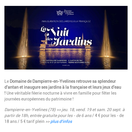
Image
Description
Le
Domaine de Dampierre-en-Yvelines retrouve sa splendeur
d'antan et inaugure ses jardins à la française et leurs jeux d'eau
!
Une véritable féerie nocturne à vivre en famille pour fêter les
journées européennes du patrimoine !
Dampierre-en-Yvelines (78) >> jeu. 18, vend. 19 et sam. 20 sept. à
partir de 18h, entrée gratuite pour les - de 6 ans
/ 4 € pour les - de
18 ans / 5 € tarif plein
>>
plus d'infos