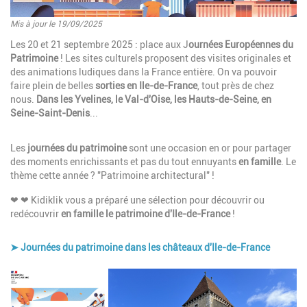
Mis à jour le 19/09/2025
Introduction
Les 20 et 21 septembre 2025 : place aux J
ournées Européennes du
Patrimoine
! Les sites culturels proposent des visites originales et
des animations ludiques dans la France entière.
On va pouvoir
faire plein de belles
sorties en Ile-de-France
, tout près de chez
nous.
Dans les Yvelines, le Val-d'Oise, les Hauts-de-Seine, en
Seine-Saint-Denis
...
Paragraphes
Description
Les
journées du patrimoine
sont une occasion en or pour partager
des moments enrichissants et pas du tout ennuyants
en famille
. Le
thème cette année ? "
Patrimoine architectural" !
❤ ❤
Kidiklik vous a préparé une sélection pour découvrir ou
redécouvrir
en famille le patrimoine
d'Ile-de-France
!
➤ Journées du patrimoine dans les châteaux d'Ile-de-France
Image