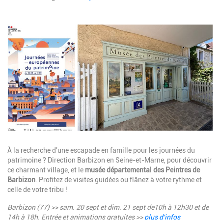
Image
Description
À la recherche d'une escapade en famille pour les journées du
patrimoine ? Direction Barbizon en Seine-et-Marne, pour découvrir
ce charmant village, et le
musée départemental des Peintres de
Barbizon
. Profitez de visites guidées ou flânez à votre rythme et
celle de votre tribu !
Barbizon (77) >> sam. 20 sept et dim. 21 sept de10h à 12h30 et de
14h à 18h
. E
ntrée et animations gratuites >>
plus d'infos