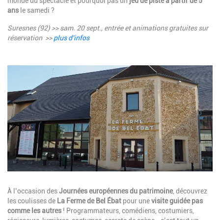
monde du spectacle et pourquoi pas un
jeu de piste à partir de 5
ans
le samedi ?
Suresnes (92) >> sam. 20 sept., entrée et animations gratuites sur
réservation >>
plus d'infos
Image
Description
À l’occasion des
Journées européennes du patrimoine
, découvrez
les coulisses de
La Ferme de Bel Ébat
pour une
visite guidée pas
comme les autres
! Programmateurs, comédiens, costumiers,