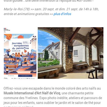
visite guidée...une belle immersion à l'époque du Roi-Soleil !
Marly-le-Roi (78) >> sam. 20 sept. et dim. 21 sept.
de 14h à 18h
,
entrée et animations gratuites >>
plus d'infos
Image
Description
Offrez-vous une escapade dans le monde coloré des arts naïfs au
Musée International d'Art Naïf de Vicq
, une charmante petite
commune des Yvelines. Expo photo inédite, ateliers et parcours de
jeux pour les enfants, sans oublier le jardin et le salon de thé pour