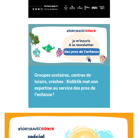
Groupes scolaires, centres de
loisirs, crèches : Kidiklik met son
expertise au service des pros de
l'enfance !