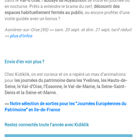
Dans le
Val-d'Oise
, l'
abbaye de Royaumont
se visite en journée ou
en nocturne. Prêts à entendre le brame du cerf,
découvrir des
espaces habituellement fermés au public
, ou encore profiter d'une
visite guidée avec un bonus ?
Asnières-sur-Oise (95) >> sam. 20 sept. et dim. 21 sept, tarif réduit
>>
plus d'infos
Envie d'en voir plus ?
Description
Chez Kidiklik, on est curieux et on a repéré un max d'animations
pour
les journées du patrimoine dans les Yvelines, les Hauts-de-
Seine, le Val-d'Oise, l'Essonne, le Val-de-Marne, la Seine-Saint-
Denis et la Seine-et-Marne
…
>>
Notre sélection de sorties pour les "Journées Européennes du
Patrimoine" en Ile-de-France
Restez connectés toute l'année avec Kidiklik
Image