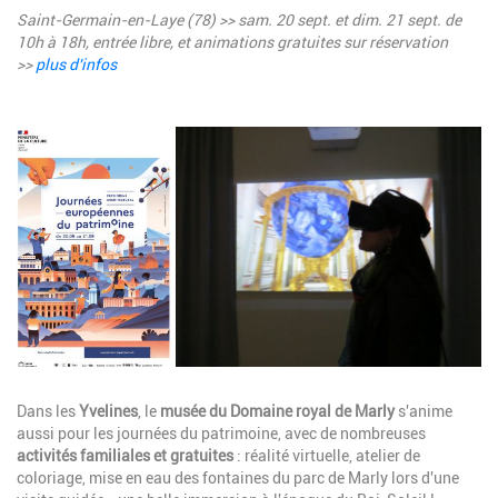
Saint-Germain-en-Laye (78) >> sam. 20 sept. et dim. 21 sept. de
10h à 18h, entrée libre, et animations gratuites sur réservation
>>
plus d'infos
Image
Description
Dans les
Yvelines
, le
musée du Domaine royal de Marly
s'anime
aussi pour les journées du patrimoine, avec de nombreuses
activités familiales et gratuites
: réalité virtuelle, atelier de
coloriage, mise en eau des fontaines du parc de Marly lors d'une