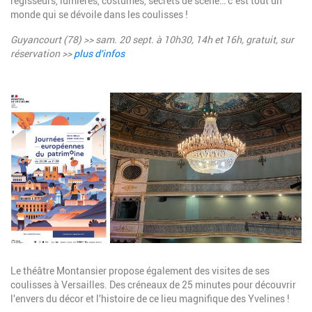
régisseurs, lumières, costumes, secrets de scène… c’est tout un
monde qui se dévoile dans les coulisses !
Guyancourt (78) >> sam. 20 sept. à
10h30, 14h et 16h
, gratuit, sur
réservation >>
plus d'infos
Image
Description
Le théâtre Montansier propose également des visites de ses
coulisses à Versailles. Des créneaux de 25 minutes pour découvrir
l'envers du décor et l'histoire de ce lieu magnifique des Yvelines !