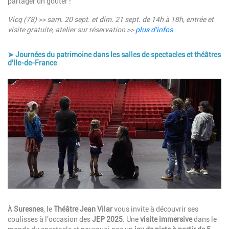
partager un goûter !
Vicq (78) >> sam. 20 sept. et dim. 21 sept.
de 14h à 18h
, entrée et
visite gratuite, atelier sur réservation >>
plus d'infos
➤ Journées du patrimoine dans les salles de spectacles et théâtres
d'Ile-de-France
Image
Description
À
Suresnes
, le
Théâtre Jean Vilar
vous invite à découvrir ses
coulisses à l'occasion des
JEP 2025
. Une
visite immersive
dans le