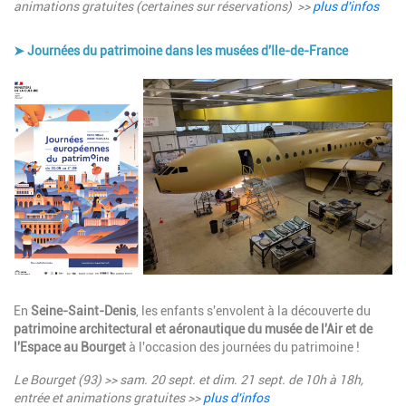
animations gratuites (certaines sur réservations) >>
plus d'infos
➤ Journées du patrimoine dans les musées d'Ile-de-France
Image
Description
En
Seine-Saint-Denis
, les enfants s'envolent à la découverte du
patrimoine architectural et aéronautique du musée de l'Air et de
l'Espace au Bourget
à l'occasion des journées du patrimoine !
Le Bourget (93) >> sam. 20 sept. et dim. 21 sept. de 10h à 18h,
entrée et animations gratuites >>
plus d'infos