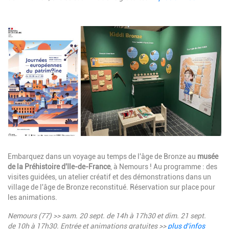
Image
Description
Embarquez dans un voyage au temps de l'âge de Bronze au
musée
de la Préhistoire d'Ile-de-France
, à Nemours ! Au programme : des
visites guidées, un atelier créatif et des démonstrations dans un
village de l'âge de Bronze reconstitué. Réservation sur place pour
les animations.
Nemours (77) >> sam. 20 sept.
de
14h à 17h30
et dim. 21 sept.
de
10h à 17h30. E
ntrée et animations gratuites >>
plus d'infos