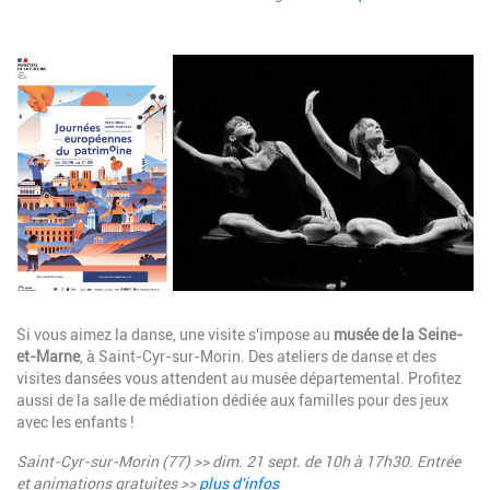
Image
Description
Si vous aimez la danse, une visite s'impose au
musée de la Seine-
et-Marne
, à Saint-Cyr-sur-Morin. Des ateliers de danse et des
visites dansées vous attendent au musée départemental. Profitez
aussi de la salle de médiation dédiée aux familles pour des jeux
avec les enfants !
Saint-Cyr-sur-Morin (77) >> dim. 21 sept. de
10h à 17h30. E
ntrée
et animations gratuites >>
plus d'infos