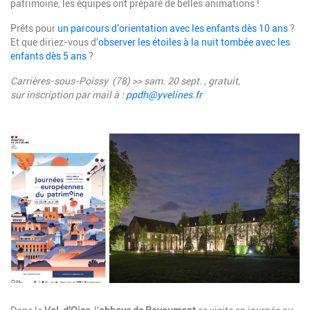
patrimoine, les équipes ont préparé de belles animations !
Prêts pour
un parcours d'orientation avec les enfants dès 10 ans
?
Et que diriez-vous d'
observer les étoiles à la nuit tombée avec les
enfants dès 5 ans
?
Carrières-sous-Poissy (78) >> sam. 20 sept. , gratuit,
sur
inscription par mail à :
ppdh@yvelines.fr
Image
Description