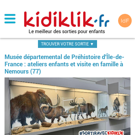
Aller
au
contenu
principal
Le meilleur des sorties pour enfants
TROUVER VOTRE SORTIE ▼
Musée départemental de Préhistoire d'Île-de-
France : ateliers enfants et visite en famille à
Nemours (77)
Im