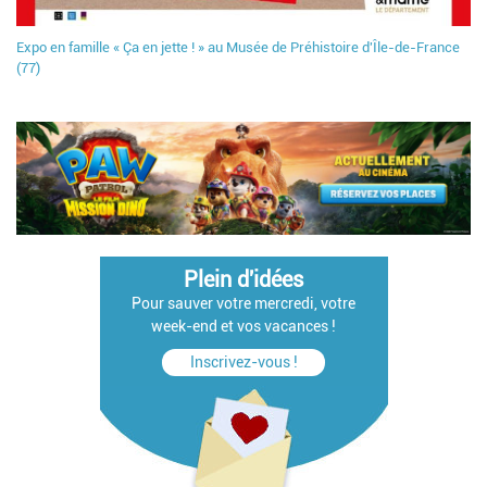
Expo en famille « Ça en jette ! » au Musée de Préhistoire d'Île-de-France
(77)
Plein d'idées
Pour sauver votre mercredi, votre
week-end et vos vacances !
Inscrivez-vous !