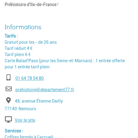
Préhistoire d'Ile-de-France
!
Tarifs
Gratuit pour les - de 26 ans
Tarif réduit 4 €
Tarif plein 6 €
Carte Balad'Pass (pour les Seine-et-Marnais) : 1 entrée offerte
pour 1 entrée tarif plein
Téléphone
01 64 78 54 80
E-mail
prehistoire@departement77.fr
Adresse
48, avenue Étienne Dailly
Code postal
Ville
77140
Nemours
Voir le site
Services
Coffres fermés à l'accueil