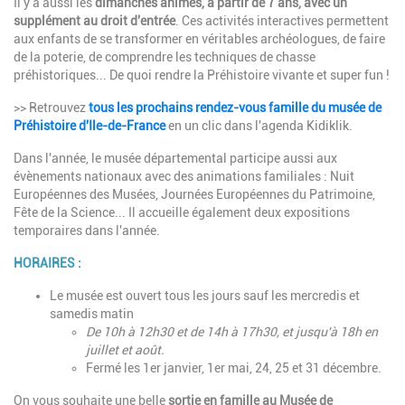
Il y a aussi les
dimanches animés,
à partir de 7 ans, avec un
supplément au droit d'entrée
. Ces activités interactives permettent
aux enfants de se transformer en véritables archéologues, de faire
de la poterie, de comprendre les techniques de chasse
préhistoriques... De quoi rendre la Préhistoire vivante et super fun !
>> Retrouvez
tous les prochains rendez-vous famille du musée de
Préhistoire d'Ile-de-France
en un clic dans l'agenda Kidiklik.
Dans l'année, le musée départemental participe aussi aux
évènements nationaux avec des animations familiales : Nuit
Européennes des Musées, Journées Européennes du Patrimoine,
Fête de la Science... Il accueille également deux expositions
temporaires dans l'année.
HORAIRES :
Le musée est ouvert tous les jours sauf les mercredis et
samedis matin
De 10h à 12h30 et de 14h à 17h30, et jusqu'à 18h en
juillet et août.
Fermé les 1er janvier, 1er mai, 24, 25 et 31 décembre.
On vous souhaite une belle
sortie en famille au Musée de