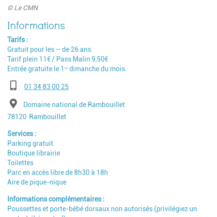
© Le CMN
Tarifs
Gratuit pour les – de 26 ans
Tarif plein 11€ / Pass Malin 9,50€
Entrée gratuite le 1ᵉʳ dimanche du mois.
Téléphone
01 34 83 00 25
Adresse
Domaine national de Rambouillet
Code postal
Ville
78120
Rambouillet
Services
Parking gratuit
Boutique librairie
Toilettes
Parc en accès libre de 8h30 à 18h
Aire de pique-nique
Informations complémentaires
Poussettes et porte-bébé dorsaux non autorisés (privilégiez un