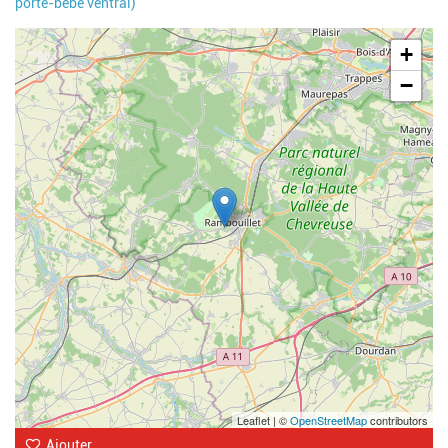
porte-bébé ventral)
Geolocalisation
+
−
Leaflet | ©
OpenStreetMap
contributors
Ajouter