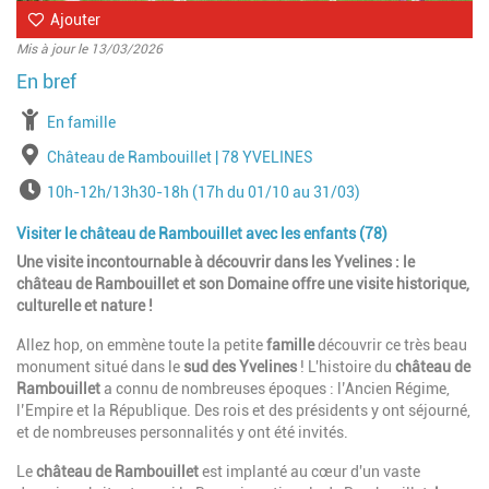
Ajouter
Mis à jour le 13/03/2026
à partir de
En famille
Lieu
Château de Rambouillet | 78 YVELINES
Horaires
10h-12h/13h30-18h (17h du 01/10 au 31/03)
Visiter le château de Rambouillet avec les enfants (78)
Une visite incontournable à découvrir dans les Yvelines : le
château de Rambouillet et son Domaine offre une visite historique,
culturelle et nature !
Allez hop, on emmène toute la petite
famille
découvrir ce très beau
monument situé dans le
sud des Yvelines
! L'histoire du
château de
Rambouillet
a connu de nombreuses époques : l’Ancien Régime,
l’Empire et la République. Des rois et des présidents y ont séjourné,
et de nombreuses personnalités y ont été invités.
Le
château de Rambouillet
est implanté au cœur d'un vaste