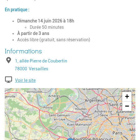
En pratique :
Dimanche 14 juin 2026 à 18h
Durée 50 minutes
À partir de 3 ans
Accès libre (gratuit, sans réservation)
Adresse
1, allée Pierre de Coubertin
Code postal
Ville
78000
Versailles
Voir le site
Geolocalisation
+
−