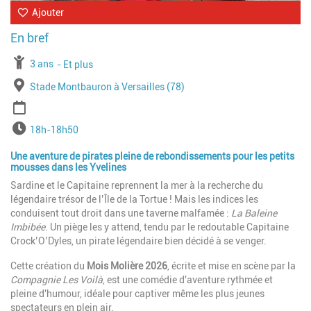
Ajouter
À partir de
3 ans
Jusqu'à l'age de
Et plus
Lieu
Stade Montbauron à Versailles (78)
Période
Horaires
18h-18h50
Une aventure de pirates pleine de rebondissements pour les petits
mousses dans les Yvelines
Sardine et le Capitaine reprennent la mer à la recherche du
légendaire trésor de l’Île de la Tortue ! Mais les indices les
conduisent tout droit dans une taverne malfamée :
La Baleine
Imbibée
. Un piège les y attend, tendu par le redoutable Capitaine
Crock’O’Dyles, un pirate légendaire bien décidé à se venger.
Cette création du
Mois Molière 2026
, écrite et mise en scène par la
Compagnie Les Voilà
, est une comédie d'aventure rythmée et
pleine d'humour, idéale pour captiver même les plus jeunes
spectateurs en plein air.