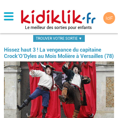
Aller
au
contenu
principal
Le meilleur des sorties pour enfants
TROUVER VOTRE SORTIE ▼
Hissez haut 3 ! La vengeance du capitaine
Crock’O’Dyles au Mois Molière à Versailles (78)
Im