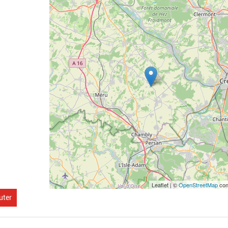
Leaflet | ©
OpenStreetMap
con
uter