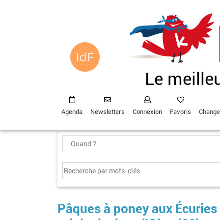
Aller
au
contenu
principal
Le meille
Agenda
Newsletters
Connexion
Favoris
Change
Pâques à poney aux Écuries 