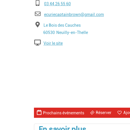
Téléphone
03 44 26 55 60
E-mail
ecuriecaptainbrown@gmail.com
Adresse
Le Bois des Cauches
Code postal
Ville
60530
Neuilly-en-Thelle
Voir le site
Réserver
Ajo
Prochains événements
En savoir plus