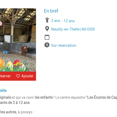
Image
À partir de
2 ans
Jusqu'à l'age de
12 ans
Lieu
Neuilly-en-Thelle | 60 OISE
Période
Horaires
Sur réservation
éserver
Ajouter
mille
iginale
et qui va ravir
les enfants
! Le centre équestre "
Les Écuries de Cap
fants de 2 à 12 ans
.
les autres
, à poneys :