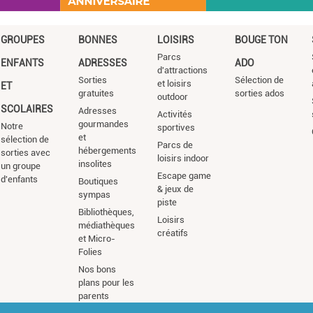
GROUPES
BONNES
LOISIRS
BOUGE TON
Parcs
ENFANTS
ADRESSES
ADO
d'attractions
Sorties
Sélection de
et loisirs
ET
gratuites
sorties ados
outdoor
SCOLAIRES
Adresses
Activités
gourmandes
Notre
sportives
et
sélection de
Parcs de
hébergements
sorties avec
loisirs indoor
insolites
un groupe
Escape game
d'enfants
Boutiques
& jeux de
sympas
piste
Bibliothèques,
Loisirs
médiathèques
créatifs
et Micro-
Folies
Nos bons
plans pour les
parents