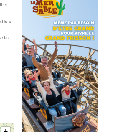
lins,
d lors
ar les
+