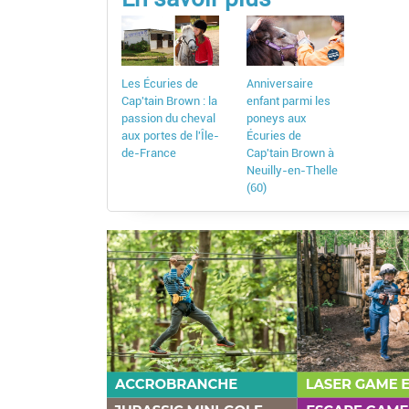
Les Écuries de
Anniversaire
Cap'tain Brown : la
enfant parmi les
passion du cheval
poneys aux
aux portes de l'Île-
Écuries de
de-France
Cap'tain Brown à
Neuilly-en-Thelle
(60)