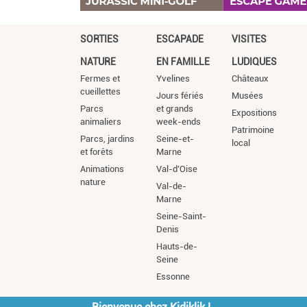
SORTIES
ESCAPADE
VISITES
NATURE
EN FAMILLE
LUDIQUES
Fermes et
Yvelines
Châteaux
cueillettes
Jours fériés
Musées
Parcs
et grands
Expositions
animaliers
week-ends
Patrimoine
Parcs, jardins
Seine-et-
local
et forêts
Marne
Animations
Val-d'Oise
nature
Val-de-
Marne
Seine-Saint-
Denis
Hauts-de-
Seine
Essonne