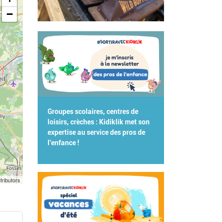
−
Groupes scolaires, centres de
loisirs, crèches : Kidiklik met son
expertise au service des pros de
l'enfance !
tributors