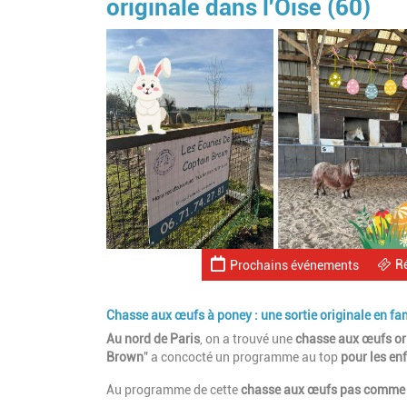
originale dans l'Oise (60)
R
Prochains événements
Chasse aux œufs à poney : une sortie originale en fa
Au nord de Paris
, on a trouvé une
chasse aux œufs
or
Brown
" a concocté un programme au top
pour les en
Au programme de cette
chasse aux œufs pas comme 