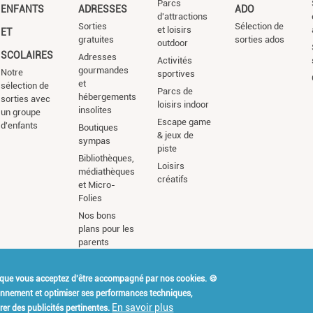
Parcs
ENFANTS
ADRESSES
ADO
d'attractions
Sorties
Sélection de
et loisirs
ET
gratuites
sorties ados
outdoor
SCOLAIRES
Adresses
Activités
gourmandes
Notre
sportives
et
sélection de
Parcs de
hébergements
sorties avec
loisirs indoor
insolites
un groupe
Escape game
d'enfants
Boutiques
& jeux de
sympas
piste
Bibliothèques,
Loisirs
médiathèques
créatifs
et Micro-
Folies
Nos bons
plans pour les
parents
 que vous acceptez d'être accompagné par nos cookies. 🍪
t Kidiklik ?
Contact
Mention
ionnement et optimiser ses performances techniques,
En savoir plus
er des publicités pertinentes.