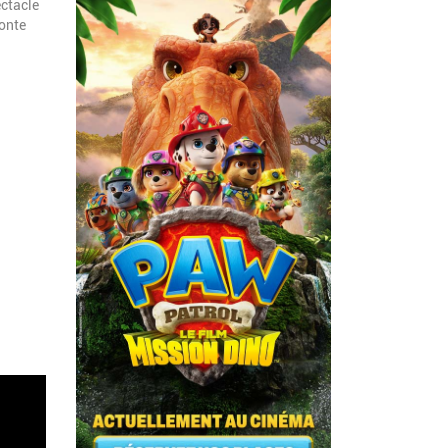
ectacle
onte