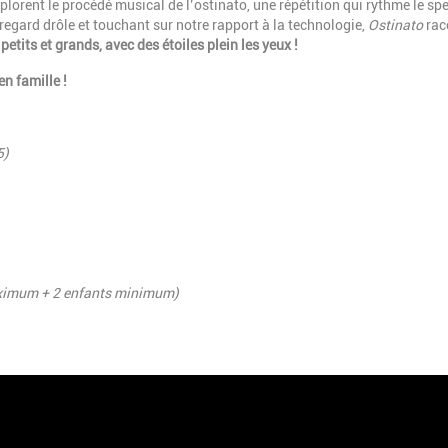
xplorent le procédé musical de l’ostinato, une répétition qui rythme le sp
regard drôle et touchant sur notre rapport à la technologie,
Ostinato
rac
 petits et grands, avec des étoiles plein les yeux !
n famille !
5)
ximum + 2 enfants minimum)