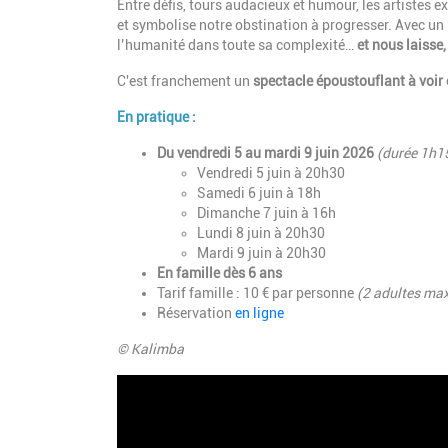
Entre défis, tours audacieux et humour, les artistes e
et symbolise notre obstination à progresser. Avec un 
l’humanité dans toute sa complexité…
et nous laisse,
C'est franchement un
spectacle époustouflant à voir e
En pratique :
Du vendredi 5 au mardi 9 juin 2026
(durée 1h1
Vendredi 5 juin à 20h30
Samedi 6 juin à 18h
Dimanche 7 juin à 16h
Lundi 8 juin à 20h30
Mardi 9 juin à 20h30
En famille dès 6 ans
Tarif famille : 10 € par personne
(2 adultes ma
Réservation
en ligne
© Kalimba