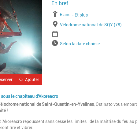
Image
À partir de
6 ans
Jusqu'à l'age de
Et plus
Lieu
Vélodrome national de SQY (78)
Période
Horaires
Selon la date choisie
éserver
Ajouter
e sous le chapiteau d'Akoreacro
élodrome national de Saint-Quentin-en-Yvelines
, Ostinato vous embar
ité !
d’Akoreacro repoussent sans cesse les limites : de la maîtrise du feu au 
ont rire et vibrer.