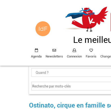
Aller
au
contenu
principal
Le meille
Agenda
Newsletters
Connexion
Favoris
Change
Ostinato, cirque en famille 