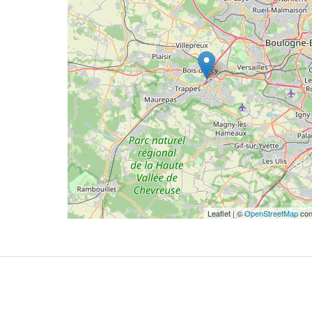
Leaflet | ©
OpenStreetMap
con