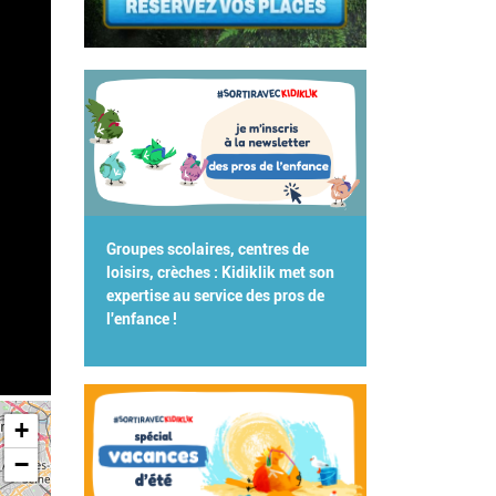
Groupes scolaires, centres de
loisirs, crèches : Kidiklik met son
expertise au service des pros de
l'enfance !
+
−