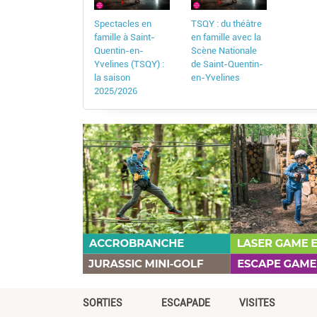
Spectacles en
TSQY : du théâtre
famille à Saint-
en famille avec la
Quentin-en-
Scène Nationale
Yvelines (TSQY) :
de Saint-Quentin-
la saison
en-Yvelines
2025/2026
SORTIES
ESCAPADE
VISITES