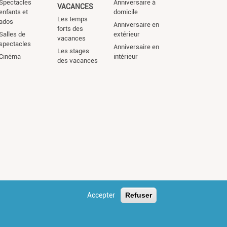
Spectacles
Anniversaire à
VACANCES
enfants et
domicile
Les temps
ados
Anniversaire en
forts des
Salles de
extérieur
vacances
spectacles
Anniversaire en
Les stages
Cinéma
intérieur
des vacances
Accepter
Refuser
s légales