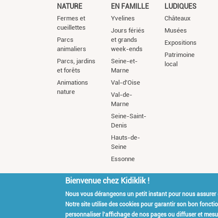
NATURE
EN FAMILLE
LUDIQUES
Fermes et
Yvelines
Châteaux
cueillettes
Jours fériés
Musées
Parcs
et grands
Expositions
animaliers
week-ends
Patrimoine
Parcs, jardins
Seine-et-
local
et forêts
Marne
Animations
Val-d'Oise
nature
Val-de-
Marne
Seine-Saint-
Denis
Hauts-de-
Seine
Essonne
Bienvenue chez Kidiklik !
Nous vous dérangeons un petit instant pour nous assurer
Kidiklik Recrute
Qui es
Notre site utilise des cookies pour garantir son bon fonct
personnaliser l'affichage de nos pages ou diffuser et mesur