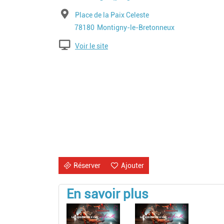
Adresse
Place de la Paix Celeste
Code postal
Ville
78180
Montigny-le-Bretonneux
Voir le site
Réserver
Ajouter
En savoir plus