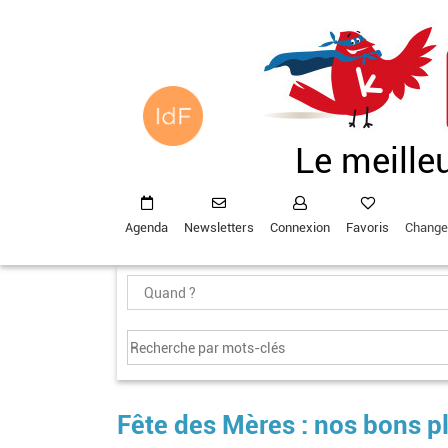
Aller
au
contenu
principal
Le meille
Agenda
Newsletters
Connexion
Favoris
Change
Fête des Mères : nos bons p