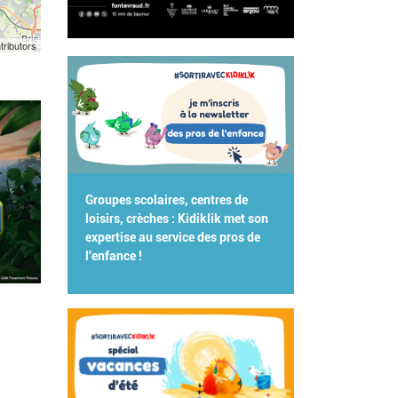
tributors
Groupes scolaires, centres de
loisirs, crèches : Kidiklik met son
expertise au service des pros de
l'enfance !