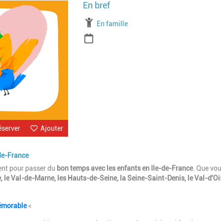
Image
À partir de
En famille
Période
éserver
Ajouter
-de-France
ent pour passer du
bon temps avec les enfants en Ile-de-France
.
Que vo
e, le Val-de-Marne, les Hauts-de-Seine, la Seine-Saint-Denis, le Val-d'Oi
mémorable
<