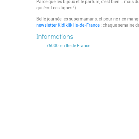
Parce que les bijoux et le parfum, c'est bien... mais
qui écrit ces lignes !)
Belle journée les supermamans, et pour ne rien manqu
newsletter Kidiklik Ile-de-France
: chaque semaine de
Code postal
Ville
75000
en Ile de France