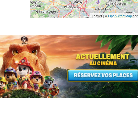
Leaflet | ©
OpenStreetMap
con