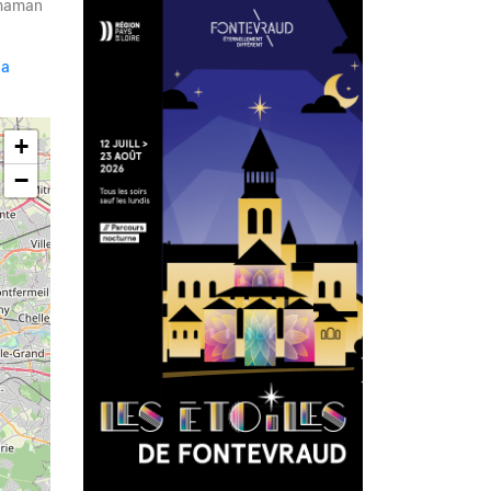
e maman
la
+
−