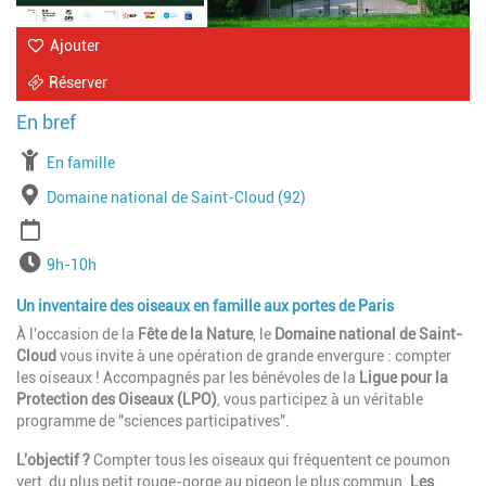
Ajouter
Réserver
À partir de
En famille
Lieu
Domaine national de Saint-Cloud (92)
Période
Horaires
9h-10h
Un inventaire des oiseaux en famille aux portes de Paris
À l'occasion de la
Fête de la Nature
, le
Domaine national de Saint-
Cloud
vous invite à une opération de grande envergure : compter
les oiseaux ! Accompagnés par les bénévoles de la
Ligue pour la
Protection des Oiseaux (LPO)
, vous participez à un véritable
programme de "sciences participatives".
L'objectif ?
Compter tous les oiseaux qui fréquentent ce poumon
vert, du plus petit rouge-gorge au pigeon le plus commun.
Les