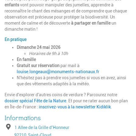
enfants
vont pouvoir manipuler des jumelles, apprendre à
reconnaître le chant des mésanges et de comprendre que chaque
observation est précieuse pour protéger la biodiversité. Un
moment de calme et de découverte
à partager en famille
un
dimanche matin !
En pratique
Dimanche 24 mai 2026
Horaires de 9h à 10h
En famille
Gratuit sur réservation
par mail à
louise.longeaux@monuments-nationaux.fr
N'hésitez pas à prendre vos jumelles si vous en avez, ainsi
que des vêtements adaptés à la météo.
Envie d'explorer d'autres coins de verdure ? Parcourez notre
dossier spécial Fête de la Nature
. Et pour ne rater aucun bon plan
en Île-de-France :
inscrivez-vous à la newsletter Kidiklik
.
Adresse
1 Allee de la Grille d’Honneur
Code postal
Ville
92210
Saint-Cloud