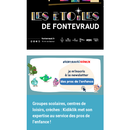
Groupes scolaires, centres de
loisirs, crèches : Kidiklik met son
expertise au service des pros de
l'enfance !