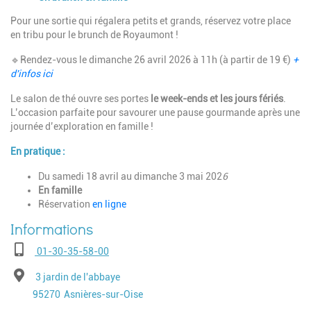
Pour une sortie qui régalera petits et grands, réservez votre place
en tribu pour le brunch de Royaumont !
🔹Rendez-vous le dimanche 26 avril 2026 à 11h (à partir de 19 €)
+
d'infos ici
Le salon de thé ouvre ses portes
le week-ends et les jours fériés
.
L’occasion parfaite pour savourer une pause gourmande après une
journée d’exploration en famille !
En pratique :
Du samedi 18 avril au dimanche 3 mai 202
6
En famille
Réservation
en ligne
Téléphone
01-30-35-58-00
Adresse
3 jardin de l'abbaye
Code postal
Ville
95270
Asnières-sur-Oise