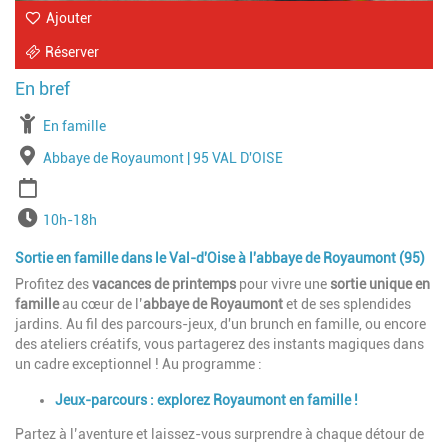
Ajouter
Réserver
À partir de
En famille
Lieu
Abbaye de Royaumont | 95 VAL D'OISE
Période
Horaires
10h-18h
Sortie en famille dans le Val-d'Oise à l'abbaye de Royaumont (95)
Profitez des
vacances de printemps
pour vivre une
sortie unique en
famille
au cœur de l’
abbaye de Royaumont
et de ses splendides
jardins. Au fil des parcours-jeux, d'un brunch en famille, ou encore
des ateliers créatifs, vous partagerez des instants magiques dans
un cadre exceptionnel ! Au programme :
Jeux-parcours : explorez Royaumont en famille !
Partez à l’aventure et laissez-vous surprendre à chaque détour de