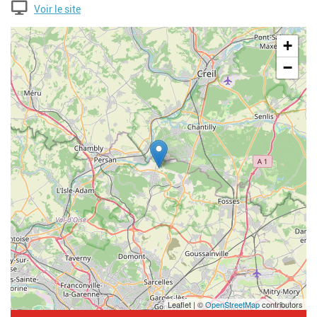
Voir le site
Geolocalisation
+
−
Leaflet | ©
OpenStreetMap
contributors