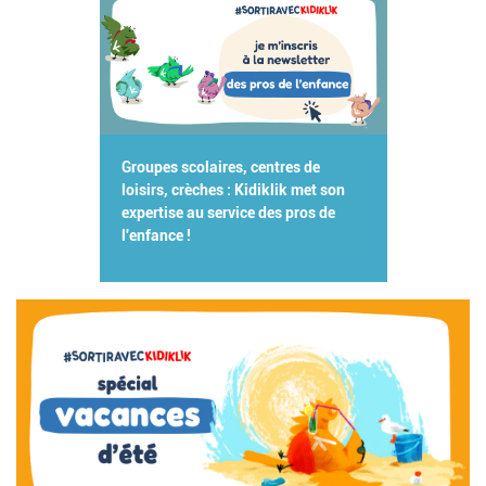
Groupes scolaires, centres de
loisirs, crèches : Kidiklik met son
expertise au service des pros de
l'enfance !