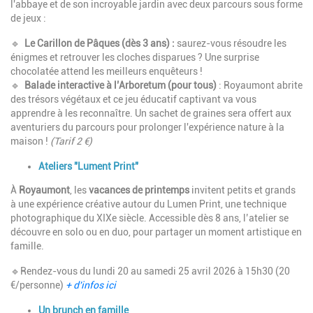
l'abbaye et de son incroyable jardin avec deux parcours sous forme
de jeux :
🔹
Le Carillon de Pâques (dès 3 ans) :
saurez-vous résoudre les
énigmes et retrouver les cloches disparues ? Une surprise
chocolatée attend les meilleurs enquêteurs !
🔹
Balade interactive à l’Arboretum (pour tous)
: Royaumont abrite
des trésors végétaux et ce jeu éducatif captivant va vous
apprendre à les reconnaître. Un sachet de graines sera offert aux
aventuriers du parcours pour prolonger l'expérience nature à la
maison !
(Tarif 2 €)
Ateliers "Lument Print"
À
Royaumont
, les
vacances de printemps
invitent petits et grands
à une expérience créative autour du Lumen Print, une technique
photographique du XIXe siècle. Accessible dès 8 ans, l’atelier se
découvre en solo ou en duo, pour partager un moment artistique en
famille.
🔹Rendez-vous du lundi 20 au samedi 25 avril 2026 à 15h30 (20
€/personne)
+ d'infos ici
Un brunch en famille