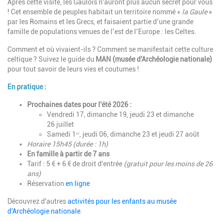
Après cette visite, les Gaulois n'auront plus aucun secret pour vous
! Cet ensemble de peuples habitait un territoire nommé «
la Gaule
»
par les Romains et les Grecs, et faisaient partie d’une grande
famille de populations venues de l’est de l’Europe : les Celtes.
Comment et où vivaient-ils ? Comment se manifestait cette culture
celtique ? Suivez le guide du
MAN (musée d'Archéologie nationale)
pour tout savoir de leurs vies et coutumes !
En pratique :
Prochaines dates pour l'été 2026 :
Vendredi 17,
d
imanche 19,
j
eudi 23 et
dimanche
26
juillet
Samedi 1ᵉʳ,
j
eudi 06, di
manche 23 et jeudi
27 août
Horaire 15h45 (durée : 1h)
En famille à partir de 7 ans
Tarif : 5 € + 6 € de droit d'entrée
(gratuit pour les moins de 26
ans)
Réservation
en ligne
Découvrez d'autres
activités pour les enfants au musée
d'Archéologie nationale
.