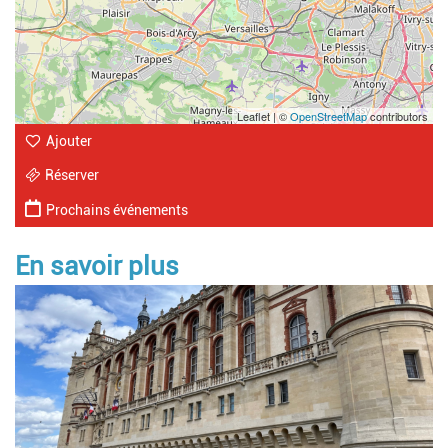
Leaflet | ©
OpenStreetMap
contributors
Ajouter
Réserver
Prochains événements
En savoir plus