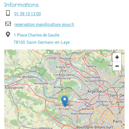
Téléphone
01 39 10 13 00
E-mail
reservation.man@culture.gouv.fr
Adresse
1 Place Charles de Gaulle
Code postal
Ville
78100
Saint-Germain-en-Laye
Geolocalisation
+
−