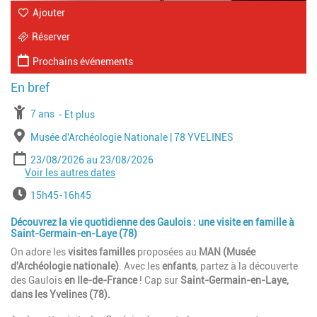
Ajouter
Réserver
Prochains événements
À partir de
7 ans
Jusqu'à l'age de
Et plus
Lieu
Musée d'Archéologie Nationale | 78 YVELINES
Période
Date de début
Date de fin
23/08/2026
23/08/2026
Voir les autres dates
Date de début
Date de fin
27/08/2026
27/08/2026
Horaires
15h45-16h45
Découvrez la vie quotidienne des Gaulois : une visite en famille à
Saint-Germain-en-Laye (78)
On adore les
visites familles
proposées au
MAN (Musée
d'Archéologie nationale)
. Avec les
enfants
, partez à la découverte
des Gaulois
en Ile-de-France
! Cap sur
Saint-Germain-en-Laye,
dans les Yvelines (78).