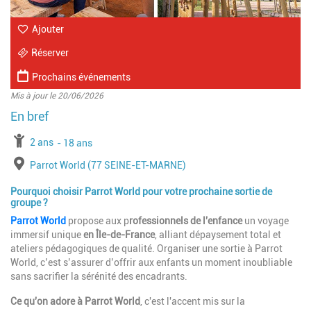
Ajouter
Réserver
Prochains événements
Mis à jour le 20/06/2026
à partir de
2 ans
jusqu'à l'âge de
18 ans
Lieu
Parrot World (77 SEINE-ET-MARNE)
Pourquoi choisir Parrot World pour votre prochaine sortie de
groupe ?
Parrot World
propose aux p
rofessionnels de l'enfance
un voyage
immersif unique
en Île-de-France
, alliant dépaysement total et
ateliers pédagogiques de qualité. Organiser une sortie à Parrot
World, c’est s’assurer d’offrir aux enfants un moment inoubliable
sans sacrifier la sérénité des encadrants.
Ce qu'on adore à Parrot World
, c'est l'accent mis sur la