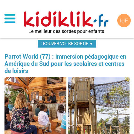
Aller
au
contenu
principal
Le meilleur des sorties pour enfants
TROUVER VOTRE SORTIE ▼
Parrot World (77) : immersion pédagogique en
Amérique du Sud pour les scolaires et centres
de loisirs
Im