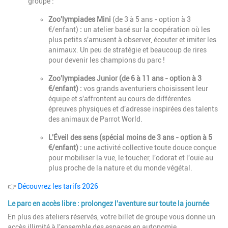
groupe :
Zoo'lympiades Mini
(de 3 à 5 ans - option à 3
€/enfant)
:
un atelier basé sur la coopération où les
plus petits s'amusent à observer, écouter et imiter les
animaux. Un peu de stratégie et beaucoup de rires
pour devenir les champions du parc !
Zoo'lympiades Junior (de 6 à 11 ans - option à 3
€/enfant) :
vos grands aventuriers choisissent leur
équipe et s'affrontent au cours de différentes
épreuves physiques et d'adresse inspirées des talents
des animaux de Parrot World.
L'Éveil des sens (spécial moins de 3 ans - option à 5
€/enfant) :
une activité collective toute douce conçue
pour mobiliser la vue, le toucher, l'odorat et l'ouïe au
plus proche de la nature et du monde végétal.
👉
Découvrez les tarifs 2026
Le parc en accès libre : prolongez l'aventure sur toute la journée
En plus des ateliers réservés, votre billet de groupe vous donne un
accès illimité à l'ensemble des espaces en autonomie.