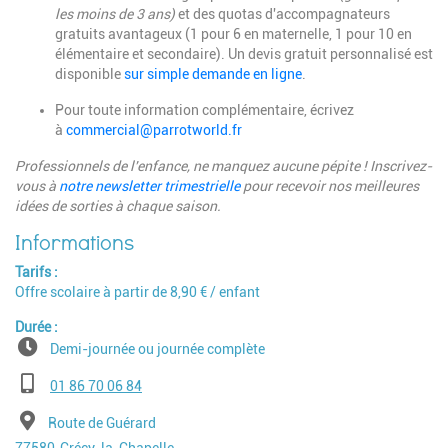
les moins de 3 ans)
et des quotas d'accompagnateurs
gratuits avantageux (1 pour 6 en maternelle, 1 pour 10 en
élémentaire et secondaire). Un devis gratuit personnalisé est
disponible
sur simple demande en ligne
.
Pour toute information complémentaire, écrivez
à
commercial@parrotworld.fr
Professionnels de l'enfance, ne manquez aucune pépite ! Inscrivez-
vous à
notre newsletter trimestrielle
pour recevoir nos meilleures
idées de sorties à chaque saison.
Tarifs
Offre scolaire à partir de 8,90 € / enfant
Durée
Demi-journée ou journée complète
Téléphone
01 86 70 06 84
Adresse
Route de Guérard
Code postal
Ville