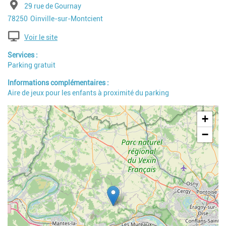
Adresse
29 rue de Gournay
Code postal
Ville
78250
Oinville-sur-Montcient
Voir le site
Services
Parking gratuit
Informations complémentaires
Aire de jeux pour les enfants à proximité du parking
Geolocalisation
+
−