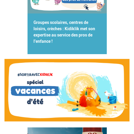
Groupes scolaires, centres de
loisirs, crèches : Kidiklik met son
expertise au service des pros de
l'enfance !