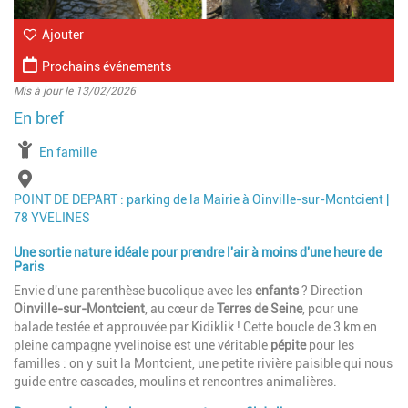
Ajouter
Prochains événements
Mis à jour le 13/02/2026
à partir de
En famille
Lieu
POINT DE DEPART : parking de la Mairie à Oinville-sur-Montcient |
78 YVELINES
Une sortie nature idéale pour prendre l'air à moins d'une heure de
Paris
Envie d'une parenthèse bucolique avec les
enfants
? Direction
Oinville-sur-Montcient
, au cœur de
Terres de Seine
, pour une
balade testée et approuvée par Kidiklik ! Cette boucle de 3 km en
pleine campagne yvelinoise est une véritable
pépite
pour les
familles : on y suit la Montcient, une petite rivière paisible qui nous
guide entre cascades, moulins et rencontres animalières.