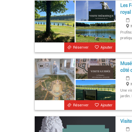
Les F
royal
Profite
pratiq
Réserver
Ajouter
Musée
côté 
Une vis
jardin.
Réserver
Ajouter
Visit