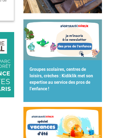
e de
Groupes scolaires, centres de
loisirs, crèches : Kidiklik met son
expertise au service des pros de
l'enfance !