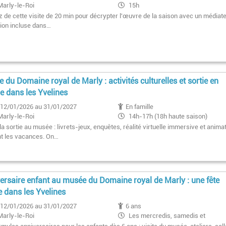
Marly-le-Roi
15h
z de cette visite de 20 min pour décrypter l'œuvre de la saison avec un médiate
ion incluse dans…
 du Domaine royal de Marly : activités culturelles et sortie en
le dans les Yvelines
12/01/2026 au 31/01/2027
En famille
Marly-le-Roi
14h-17h (18h haute saison)
 la sortie au musée : livrets-jeux, enquêtes, réalité virtuelle immersive et anima
t les vacances. On…
ersaire enfant au musée du Domaine royal de Marly : une fête
e dans les Yvelines
12/01/2026 au 31/01/2027
6 ans
Marly-le-Roi
Les mercredis, samedis et
dimanche après-midi