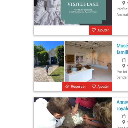
Profite
Animat
Ajouter
Musée
famil
Par ici
pendan
Réserver
Ajouter
Anniv
royal