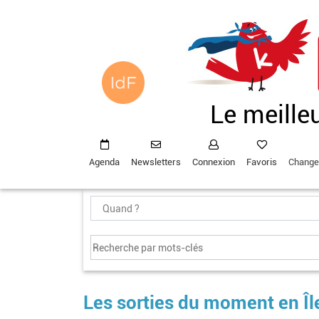
Aller
au
contenu
principal
Le meille
Agenda
Newsletters
Connexion
Favoris
Change
Les sorties du moment en Îl