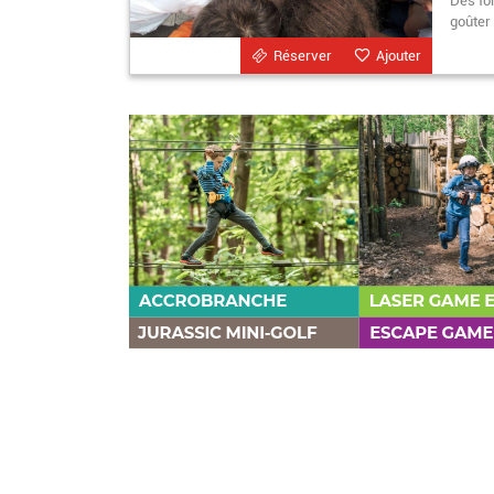
Des for
goûter
Réserver
Ajouter