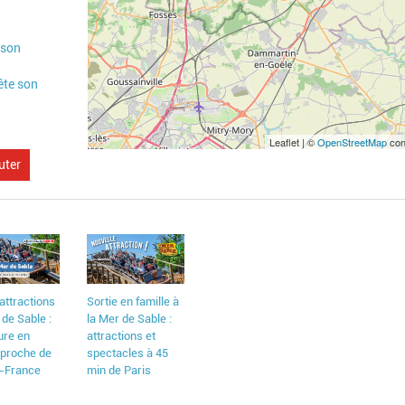
 son
ête son
Leaflet | ©
OpenStreetMap
con
uter
attractions
Sortie en famille à
de Sable :
la Mer de Sable :
ure en
attractions et
 proche de
spectacles à 45
e-France
min de Paris