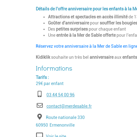
Détails de l'offre anniversaire pour les enfants à la M
Attractions et spectacles en accès illimité
de 1
Goûter d'anniversaire
pour
souffler les bougie
Des
petites surprises
pour chaque enfant
Une
entrée à la Mer de Sable offerte
pour l'enfa
Réservez votre anniversaire à la Mer de Sable en lign
Kidiklik
souhaite un très bel
anniversaire
aux
enfants
Tarifs
29€ par enfant
Téléphone
03 44 54 00 96
E-mail
contact@merdesable.fr
Adresse
Route nationale 330
Code postal
Ville
60950
Ermenonville
Voir le site