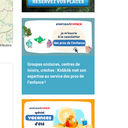
tributors
Groupes scolaires, centres de
loisirs, crèches : Kidiklik met son
expertise au service des pros de
l'enfance !