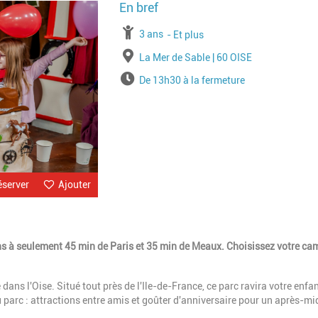
Image
à partir de
3 ans
jusqu'à l'âge de
Et plus
Lieu
La Mer de Sable | 60 OISE
Horaires
De 13h30 à la fermeture
éserver
Ajouter
ns à seulement 45 min de Paris et 35 min de Meaux. Choisissez votre cam
dans l'Oise. Situé tout près de l'Ile-de-France, ce parc ravira votre enfan
 parc : attractions entre amis et goûter d'anniversaire pour un après-mi