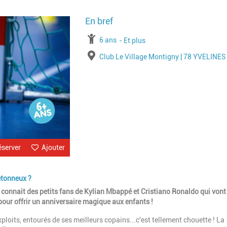
Image
à partir de
6 ans
jusqu'à l'âge de
Et plus
Lieu
Club Le Village Montigny | 78 YVELINES
éserver
Ajouter
etonneux ?
n connait des petits fans de Kylian Mbappé et Cristiano Ronaldo qui vont
 pour offrir un anniversaire magique aux enfants !
xploits, entourés de ses meilleurs copains...c'est tellement chouette ! La