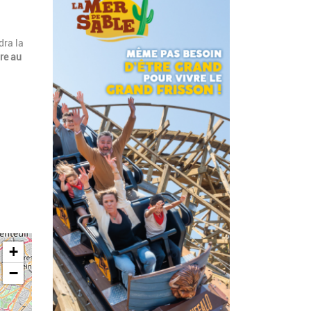
dra la
ire au
+
−