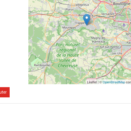
Leaflet | ©
OpenStreetMap
con
uter