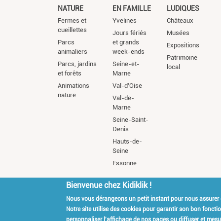
NATURE
EN FAMILLE
LUDIQUES
Fermes et
Yvelines
Châteaux
cueillettes
Jours fériés
Musées
Parcs
et grands
Expositions
animaliers
week-ends
Patrimoine
Parcs, jardins
Seine-et-
local
et forêts
Marne
Animations
Val-d'Oise
nature
Val-de-
Marne
Seine-Saint-
Denis
Hauts-de-
Seine
Essonne
Bienvenue chez Kidiklik !
Nous vous dérangeons un petit instant pour nous assurer
Kidiklik Recrute
Qui es
Notre site utilise des cookies pour garantir son bon fonct
personnaliser l'affichage de nos pages ou diffuser et mesur