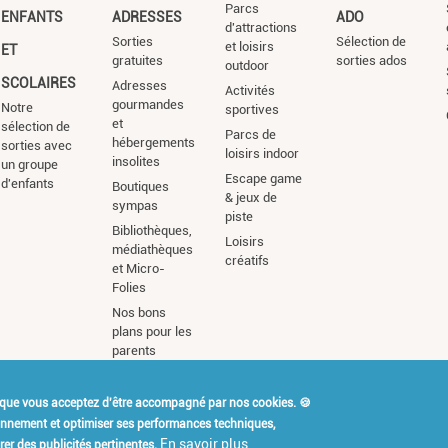
Parcs
ENFANTS
ADRESSES
ADO
d'attractions
Sorties
Sélection de
et loisirs
ET
gratuites
sorties ados
outdoor
SCOLAIRES
Adresses
Activités
gourmandes
Notre
sportives
et
sélection de
Parcs de
hébergements
sorties avec
loisirs indoor
insolites
un groupe
Escape game
d'enfants
Boutiques
& jeux de
sympas
piste
Bibliothèques,
Loisirs
médiathèques
créatifs
et Micro-
Folies
Nos bons
plans pour les
parents
 que vous acceptez d'être accompagné par nos cookies. 🍪
t Kidiklik ?
Contact
Mention
ionnement et optimiser ses performances techniques,
En savoir plus
er des publicités pertinentes.