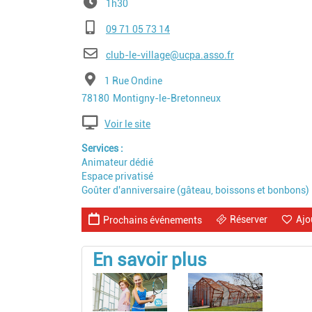
1h30
Téléphone
09 71 05 73 14
E-mail
club-le-village@ucpa.asso.fr
Adresse
1 Rue Ondine
Code postal
Ville
78180
Montigny-le-Bretonneux
Voir le site
Services
Animateur dédié
Espace privatisé
Goûter d'anniversaire (gâteau, boissons et bonbons)
Réserver
Ajo
Prochains événements
En savoir plus