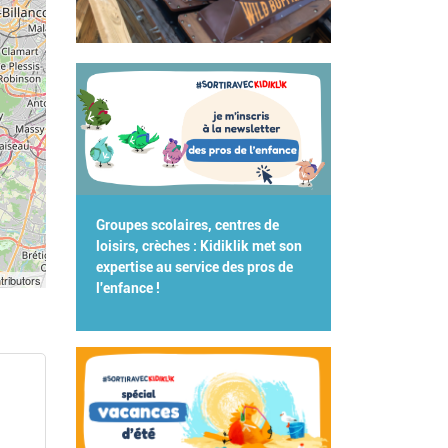
Groupes scolaires, centres de
loisirs, crèches : Kidiklik met son
expertise au service des pros de
tributors
l'enfance !