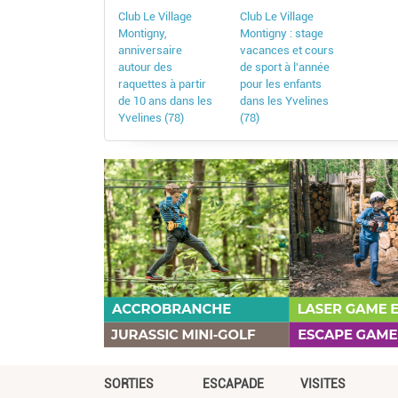
Club Le Village
Club Le Village
Montigny,
Montigny : stage
anniversaire
vacances et cours
autour des
de sport à l'année
raquettes à partir
pour les enfants
de 10 ans dans les
dans les Yvelines
Yvelines (78)
(78)
SORTIES
ESCAPADE
VISITES