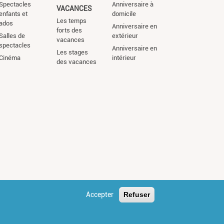
Spectacles
Anniversaire à
VACANCES
enfants et
domicile
Les temps
ados
Anniversaire en
forts des
Salles de
extérieur
vacances
spectacles
Anniversaire en
Les stages
Cinéma
intérieur
des vacances
Accepter
Refuser
s légales