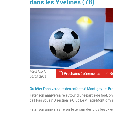
dans les Yvelines (78)
Mis à jour le
R
Prochains événements
02/09/2025
Où fêter l'anniversaire des enfants à Montigny-le-Br
Fêter son anniversaire autour d'une partie de foot, o
ça ! Pas vous ? Direction le Club Le village Montigny
Fêter son anniversaire sur le terrain des plus beaux e