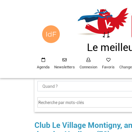
Aller
au
contenu
principal
Le meille
Agenda
Newsletters
Connexion
Favoris
Change
Club Le Village Montigny, an