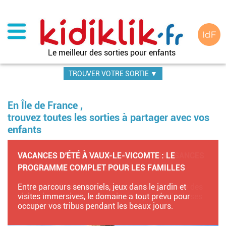
Aller
au
contenu
principal
Le meilleur des sorties pour enfants
TROUVER VOTRE SORTIE ▼
En Île de France ,
trouvez toutes les sorties à partager avec vos
enfants
VACANCES D'ÉTÉ À VAUX-LE-VICOMTE : LE
PROGRAMME COMPLET POUR LES FAMILLES
Entre parcours sensoriels, jeux dans le jardin et
visites immersives, le domaine a tout prévu pour
occuper vos tribus pendant les beaux jours.