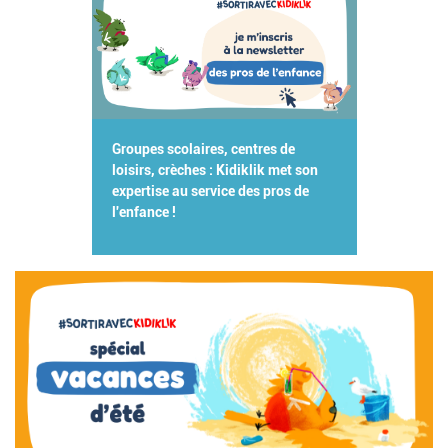
Groupes scolaires, centres de
loisirs, crèches : Kidiklik met son
expertise au service des pros de
l'enfance !