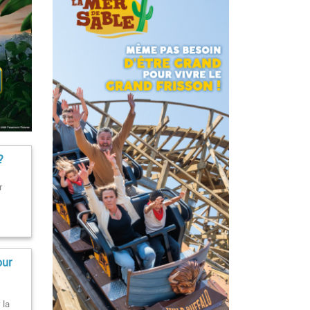
?
r
our
 la