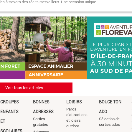
es à travers des récits merveilleux. Une occasion unique…
Voir tous les articles
GROUPES
BONNES
LOISIRS
BOUGE TON
Parcs
ENFANTS
ADRESSES
ADO
d'attractions
Sorties
Sélection de
et loisirs
ET
gratuites
sorties ados
outdoor
SCOLAIRES
Adresses