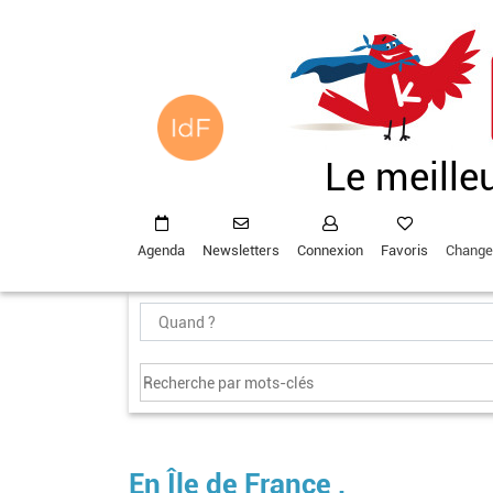
Aller
au
contenu
principal
Le meille
Agenda
Newsletters
Connexion
Favoris
Change
En Île de France ,