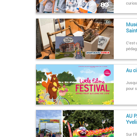
curios
Musé
Sain
C'est 
pédago
Au ci
Jusqu'
pour 
AU P
Yveli
Sur l'