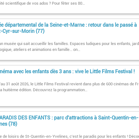
ité scientifique de vos ados ? Pour fêter ses 80…
e départemental de la Seine-et-Marne : retour dans le passé à
t-Cyr-sur-Morin (77)
un musée qui sait accueillir les familles. Espaces ludiques pour les enfants, jard
gique, ateliers et animations en famille... on…
néma avec les enfants dès 3 ans : vive le Little Films Festival !
au 31 août 2026, le Little Films Festival revient dans plus de 600 cinémas de F
sa huitième édition. Découvrez la programmation…
ARADIS DES ENFANTS : parc d'attractions à Saint-Quentin-en-
nes (78)
île de loisirs de St-Quentin-en-Yvelines, c'est le paradis pour les enfants ! Déc