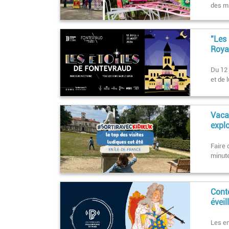
des ma
"Les 
Roya
Du 12 
et de 
Vaca
explo
Faire 
minute
Cont
éveil
Les en