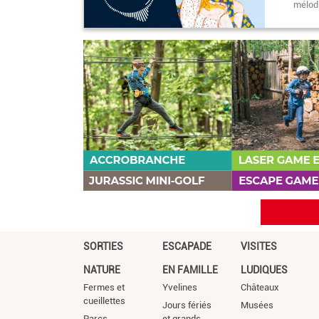
mélodi
SORTIES
ESCAPADE
VISITES
NATURE
EN FAMILLE
LUDIQUES
Fermes et
Yvelines
Châteaux
cueillettes
Jours fériés
Musées
Parcs
et grands