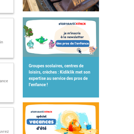
in
Groupes scolaires, centres de
loisirs, crèches : Kidiklik met son
expertise au service des pros de
rance
l'enfance !
ouvrez