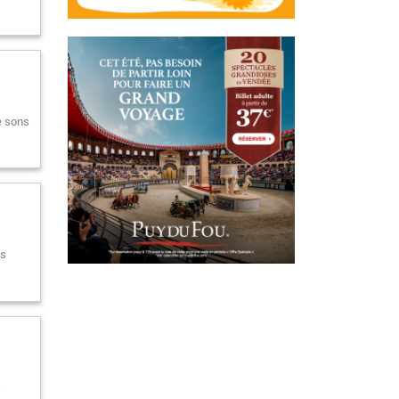
e sons
es
s