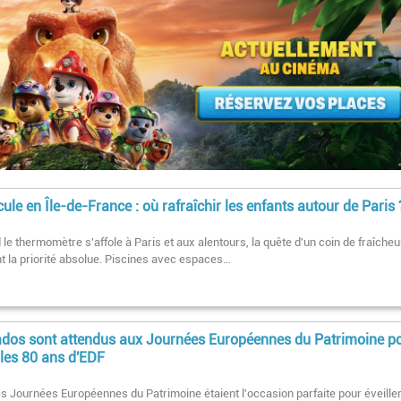
ule en Île-de-France : où rafraîchir les enfants autour de Paris 
le thermomètre s'affole à Paris et aux alentours, la quête d'un coin de fraîcheu
t la priorité absolue. Piscines avec espaces…
ados sont attendus aux Journées Européennes du Patrimoine p
 les 80 ans d'EDF
les Journées Européennes du Patrimoine étaient l'occasion parfaite pour éveiller