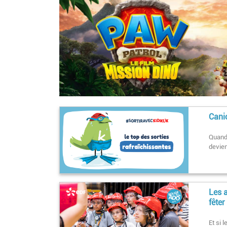
Canic
Quand 
devien
Les 
fêter
Et si 