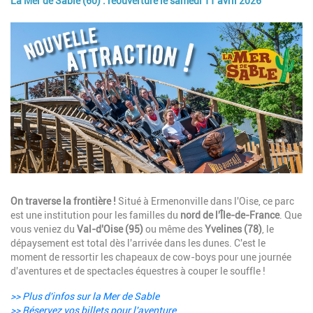
La Mer de Sable (60) : réouverture le samedi 11 avril 2026
Image
Description
On traverse la frontière !
Situé à Ermenonville dans l'Oise, ce parc
est une institution pour les familles du
nord de l'Île-de-France
. Que
vous veniez du
Val-d'Oise (95)
ou même des
Yvelines (78)
, le
dépaysement est total dès l'arrivée dans les dunes. C'est le
moment de ressortir les chapeaux de cow-boys pour une journée
d'aventures et de spectacles équestres à couper le souffle !
>> Plus d'infos sur la Mer de Sable
>> Réservez vos billets pour l'aventure