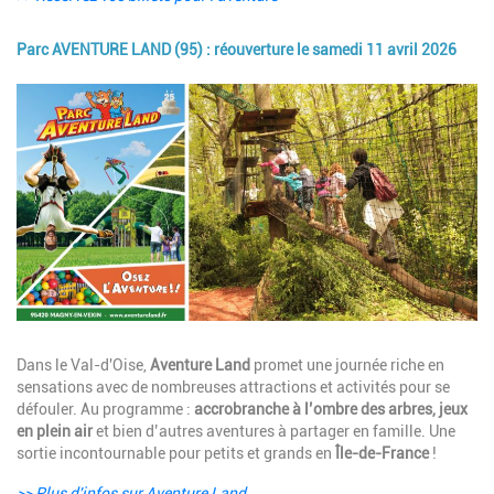
Parc AVENTURE LAND (95) : réouverture le samedi 11 avril 2026
Image
Description
Dans le Val-d'Oise,
Aventure Land
promet une journée riche en
sensations avec de nombreuses attractions et activités pour se
défouler. Au programme :
accrobranche à l’ombre des arbres, jeux
en plein air
et bien d’autres aventures à partager en famille. Une
sortie incontournable pour petits et grands en
Île-de-France
!
>> Plus d'infos sur Aventure Land