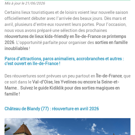
Mis à jour le 21/06/2026
Introduction
Certains lieux touristiques et de loisirs voient leur nouvelle saison
officiellement débuter avec l’arrivée des beaux jours. Dès mars et
avril, plusieurs d’entre eux rouvrent leurs portes. Pour l’occasion,
nous vous avons préparé une sélection des prochaines
réouvertures de lieux
kids-friendly
en Île-de-France ce printemps
2026
. L’opportunité parfaite pour organiser des
sorties en famille
inoubliables
!
Parcs d’attractions, parcs animaliers, accrobranches et autres :
Paragraphes
c'est ouvert en Ile-de-France !
Description
Des réouvertures sont prévues un peu partout en
Île-de-France
, que
ce soit dans le
Val-d’Oise, les Yvelines ou encore la Seine-et-
Marne
…
Suivez le guide Kidiklik pour des sorties magiques en
famille !
Château de Blandy (77) : réouverture en avril 2026
Image