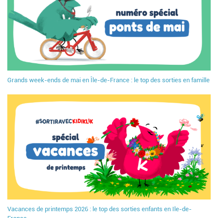
Grands week-ends de mai en Île-de-France : le top des sorties en famille
Vacances de printemps 2026 : le top des sorties enfants en Ile-de-