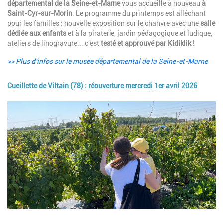
départemental de la Seine-et-Marne
vous accueille à nouveau
à
Saint-Cyr-sur-Morin
. Le programme du printemps est alléchant
pour les familles : nouvelle exposition sur le chanvre avec une
salle
dédiée aux enfants
et à la piraterie, jardin pédagogique et ludique,
ateliers de linogravure... c'est
testé et approuvé par Kidiklik
!
>> Plus d'infos sur le musée départemental de la Seine-et-Marne
Cueillette de Viltain (78) : réouverture mercredi 1er avril 2026
Image