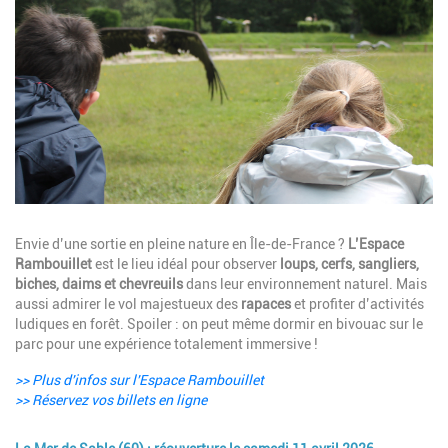
Description
Envie d’une sortie en pleine nature en Île-de-France ?
L’Espace
Rambouillet
est le lieu idéal pour observer
loups, cerfs, sangliers,
biches, daims et chevreuils
dans leur environnement naturel. Mais
aussi admirer le vol majestueux des
rapaces
et profiter d’activités
ludiques en forêt. Spoiler : on peut même dormir en bivouac sur le
parc pour une expérience totalement immersive !
>> Plus d'infos sur l'Espace Rambouillet
>> Réservez vos billets en ligne