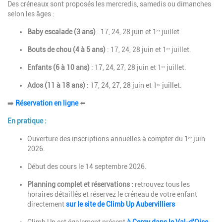
Des créneaux sont proposés les mercredis, samedis ou dimanches
selon les âges :
Baby escalade (3 ans)
: 17, 24, 28 juin et 1ᵉʳ juillet
Bouts de chou (4 à 5 ans)
: 17, 24, 28 juin et 1ᵉʳ juillet.
Enfants (6 à 10 ans)
: 17, 24, 27, 28 juin et 1ᵉʳ juillet.
Ados (11 à 18 ans)
: 17, 24, 27, 28 juin et 1ᵉʳ juillet.
➡️
Réservation en ligne
⬅️
En pratique :
Ouverture des inscriptions annuelles à compter du 1ᵉʳ juin
2026.
Début des cours le 14 septembre 2026.
Planning complet et réservations :
retrouvez tous les
horaires détaillés et réservez le créneau de votre enfant
directement
sur le site de Climb Up Aubervilliers
Climb Up est également présent
à Cergy dans le Val-d'Oise