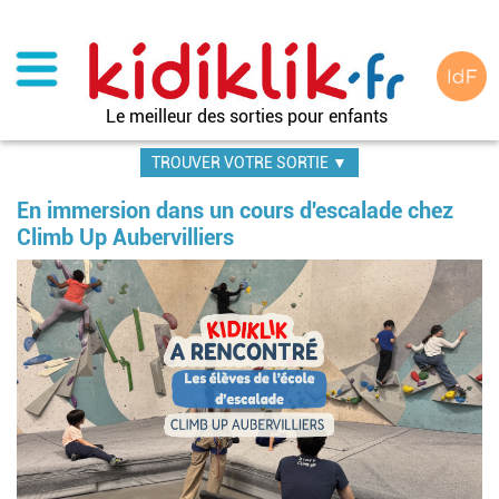
Aller
au
contenu
principal
Le meilleur des sorties pour enfants
TROUVER VOTRE SORTIE ▼
En immersion dans un cours d'escalade chez
Climb Up Aubervilliers
Image