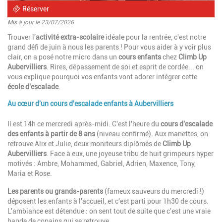
Réserver
Mis à jour le 23/07/2026
Introduction
Trouver l'
activité extra-scolaire
idéale pour la rentrée, c'est notre
grand défi de juin à nous les parents ! Pour vous aider à y voir plus
clair, on a posé notre micro dans un
cours enfants
chez
Climb Up
Aubervilliers
. Rires, dépassement de soi et esprit de cordée... on
vous explique pourquoi vos enfants vont adorer intégrer cette
école d'escalade
.
Au cœur d'un cours d'escalade enfants à Aubervilliers
Paragraphes
Description
Il est 14h ce mercredi après-midi. C'est l'heure du
cours d'escalade
des enfants à partir de 8 ans
(niveau confirmé). Aux manettes, on
retrouve Alix et Julie, deux moniteurs diplômés de
Climb Up
Aubervilliers
. Face à eux, une joyeuse tribu de huit grimpeurs hyper
motivés : Ambre, Mohammed, Gabriel, Adrien, Maxence, Tony,
Maria et Rose.
Les parents ou grands-parents
(fameux sauveurs du mercredi !)
déposent les enfants à l'accueil, et c'est parti pour 1h30 de cours.
L'ambiance est détendue : on sent tout de suite que c'est une vraie
bande de copains qui se retrouve.