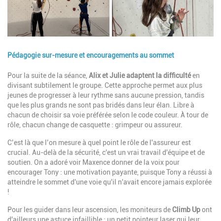
Pédagogie sur-mesure et encouragements au sommet
Description
Pour la suite de la séance,
Alix et Julie adaptent la difficulté
en
divisant subtilement le groupe. Cette approche permet aux plus
jeunes de progresser à leur rythme sans aucune pression, tandis
que les plus grands ne sont pas bridés dans leur élan. Libre à
chacun de choisir sa voie préférée selon le code couleur. À tour de
rôle, chacun change de casquette : grimpeur ou assureur.
C’est là que l’on mesure à quel point le rôle de l'assureur est
crucial. Au-delà de la sécurité, c'est un vrai travail d'équipe et de
soutien. On a adoré voir Maxence donner de la voix pour
encourager Tony : une motivation payante, puisque Tony a réussi à
atteindre le sommet d'une voie qu'il n'avait encore jamais explorée
!
Pour les guider dans leur ascension, les moniteurs de
Climb Up
ont
d'ailleurs une astuce infaillible : un petit pointeur laser qui leur