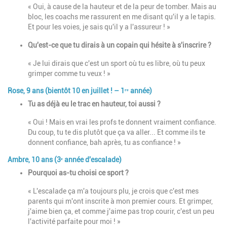
« Oui, à cause de la hauteur et de la peur de tomber. Mais au
bloc, les coachs me rassurent en me disant qu'il y a le tapis.
Et pour les voies, je sais qu'il y a l'assureur ! »
Qu'est-ce que tu dirais à un copain qui hésite à s'inscrire ?
« Je lui dirais que c'est un sport où tu es libre, où tu peux
grimper comme tu veux ! »
Rose, 9 ans (bientôt 10 en juillet ! – 1ʳᵉ année)
Tu as déjà eu le trac en hauteur, toi aussi ?
« Oui ! Mais en vrai les profs te donnent vraiment confiance.
Du coup, tu te dis plutôt que ça va aller... Et comme ils te
donnent confiance, bah après, tu as confiance ! »
Ambre, 10 ans (3ᵉ année d'escalade)
Pourquoi as-tu choisi ce sport ?
« L'escalade ça m'a toujours plu, je crois que c'est mes
parents qui m'ont inscrite à mon premier cours. Et grimper,
j'aime bien ça, et comme j'aime pas trop courir, c'est un peu
l'activité parfaite pour moi ! »