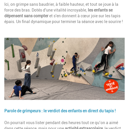
Ici, on grimpe sans baudrier, à faible hauteur, et tout se joue à la
force des bras. Dotés d'une vitalité incroyable,
les enfants se
dépensent sans compter
et s'en donnent à cœur joie sur les tapis
épais. Un final dynamique pour terminer la séance avec le sourire !
Image
Parole de grimpeurs : le verdict des enfants en direct du tapis !
Description
On pourrait vous lister pendant des heures tout ce qu’on a aimé
dans cette séance, mais pour une
activité extrascolaire
, le verdict