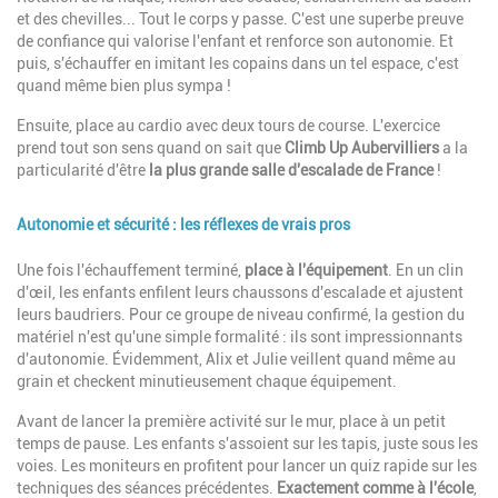
et des chevilles... Tout le corps y passe. C'est une superbe preuve
de confiance qui valorise l'enfant et renforce son autonomie. Et
puis, s'échauffer en imitant les copains dans un tel espace, c'est
quand même bien plus sympa !
Ensuite, place au cardio avec deux tours de course. L'exercice
prend tout son sens quand on sait que
Climb Up Aubervilliers
a la
particularité d'être
la plus grande salle d'escalade de France
!
Autonomie et sécurité : les réflexes de vrais pros
Description
Une fois l'échauffement terminé,
place à l'équipement
. En un clin
d'œil, les enfants enfilent leurs chaussons d'escalade et ajustent
leurs baudriers. Pour ce groupe de niveau confirmé, la gestion du
matériel n'est qu'une simple formalité : ils sont impressionnants
d'autonomie. Évidemment, Alix et Julie veillent quand même au
grain et checkent minutieusement chaque équipement.
Avant de lancer la première activité sur le mur, place à un petit
temps de pause. Les enfants s'assoient sur les tapis, juste sous les
voies. Les moniteurs en profitent pour lancer un quiz rapide sur les
techniques des séances précédentes.
Exactement comme à l'école
,