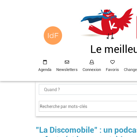
Aller
au
contenu
principal
Le meille
Agenda
Newsletters
Connexion
Favoris
Change
"La Discomobile" : un podcas