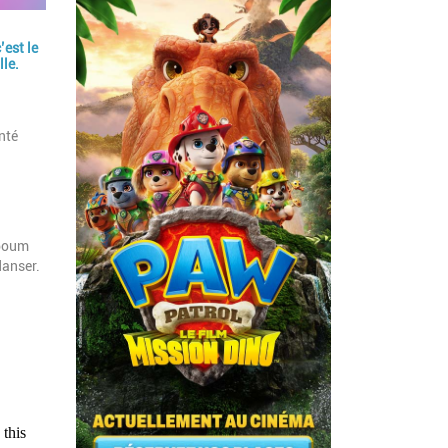
c’est le
lle.
nté
 boum
danser.