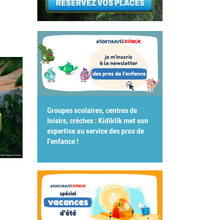
Groupes scolaires, centres de
loisirs, crèches : Kidiklik met son
expertise au service des pros de
l'enfance !