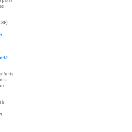
 par la
es
(LSF)
:
n
e 45
enfants
 des
eux
e
à
n