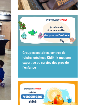
Groupes scolaires, centres de
loisirs, crèches : Kidiklik met son
expertise au service des pros de
l'enfance !