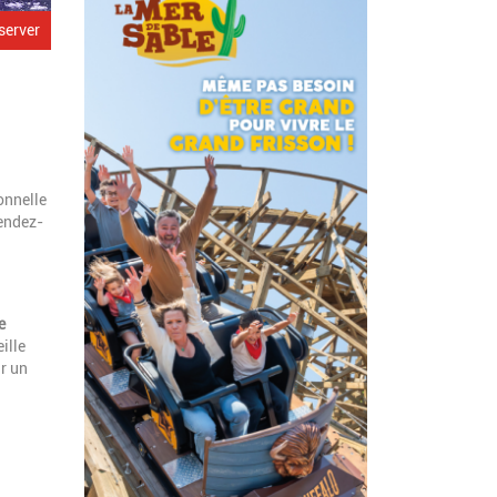
server
onnelle
rendez-
e
ille
ir un