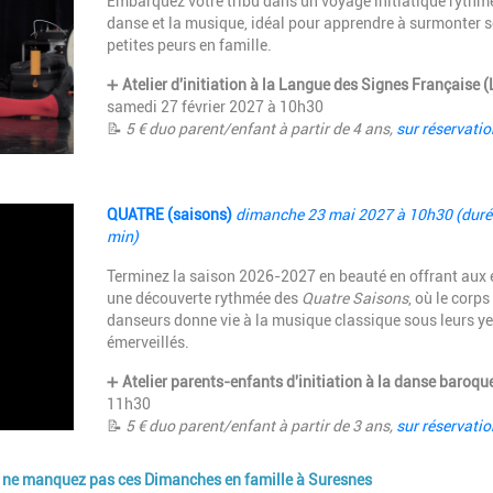
Embarquez votre tribu dans un voyage initiatique rythmé
danse et la musique, idéal pour apprendre à surmonter s
petites peurs en famille.
➕
Atelier d'initiation à la Langue des Signes Française 
samedi 27 février 2027 à 10h30
📝
5 €
duo parent/enfant
à partir de 4 ans,
sur réservatio
Description
QUATRE (saisons)
dimanche 23 mai 2027 à 10h30 (duré
min)
Terminez la saison 2026-2027 en beauté en offrant aux 
une découverte rythmée des
Quatre Saisons
, où le corps
danseurs donne vie à la musique classique sous leurs y
émerveillés.
➕
Atelier parents-enfants d'initiation à la danse baroqu
11h30
📝
5 €
duo parent/enfant
à partir de 3 ans,
sur réservatio
s : ne manquez pas ces Dimanches en famille à Suresnes