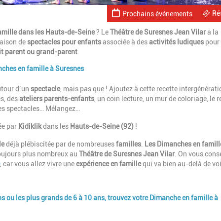
Ré
Prochains événements
famille dans les Hauts-de-Seine
? Le
Théâtre de Suresnes Jean Vilar
a la
saison de
spectacles pour enfants
associée à des
activités ludiques
pour
oit parent ou grand-parent
.
anches en famille à Suresnes
autour d’un
spectacle
, mais pas que ! Ajoutez à cette recette intergénérati
es, des
ateliers parents-enfants
, un coin lecture, un mur de coloriage, le 
 des spectacles… Mélangez…
e par
Kidiklik
dans les
Hauts-de-Seine (92)
!
le
déjà plébiscitée par de nombreuses
familles
.
Les Dimanches en famill
 toujours plus nombreux au
Théâtre de Suresnes Jean Vilar
. On vous conse
, car vous allez vivre une
expérience en famille
qui va bien au-delà de vo
ans ou les plus grands de 6 à 10 ans, trouvez votre Dimanche en famille à