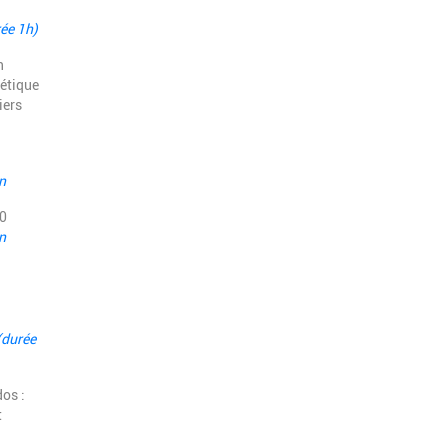
ée 1h)
n
oétique
iers
n
0
n
(durée
dos :
t