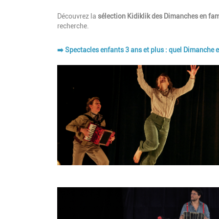
Description
Découvrez la
sélection Kidiklik
des Dimanches en fami
recherche.
➡️ Spectacles enfants 3 ans et plus : quel Dimanche 
Image
Image