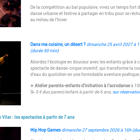
De la compétition au bal populaire, vivez un temps fort d
danse urbaine et festive à partager en tribu pour se réch
au milieu de l'hiver.
Description
Dans ma cuisine, un désert ?
dimanche 25 avril 2027 à 
(durée 50 min)
Abordez l'écologie en douceur avec les enfants grâce à c
spectacle de danse-cirque inventif, qui transforme la c
d'eau du quotidien en une formidable aventure poétique
➕
Atelier parents-enfants d'initiation à l'acrodanse
à 10
📝
5 €
duo parent/enfant
à partir de 6 ans,
sur réservatio
ilar : les spectacles à partir de 7 ans
Description
Hip Hop Games
dimanche 27 septembre 2026 à 16h (dur