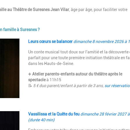
lle au Théâtre de Suresnes Jean Vilar
, âge par âge, pour faciliter votre
en famille à Suresnes ?
Description
Leurs cœurs se balancer
dimanche 8 novembre 2026 à 
Un conte musical tout doux sur l'amitié et la découverte 
parfait pour une toute première initiation théâtrale en fa
dans les Hauts-de-Seine.
➕
Atelier parents-enfants autour du théâtre après le
spectacle
à 11h15
📝
5 €
duo parent/enfant
à partir de 3 ans,
sur réservatio
Description
Vassilissa et la Quête du feu
dimanche 28 février 2027 
(durée 40 min)