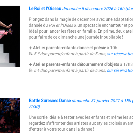
Description
Le Roi et l’Oiseau
dimanche 6 décembre 2026 à 16h (dur
Plongez dans la magie de décembre avec une adaptatio
dansée du
Roi et l’Oiseau
, un spectacle enchanteur et p
idéal pour lancer les fêtes en famille. En prime, deux atel
pour faire de ce dimanche une journée inoubliable !
➕
Atelier parents-enfants danse et poésie
à 10h
📝
5 €
duo parent/enfant
à partir de 5 ans,
sur réservatio
➕
Atelier parents-enfants détournement d'objets
à 17h3
📝
5 €
duo parent/enfant
à partir de 5 ans,
sur réservatio
Description
Battle Suresnes Danse
dimanche 31 janvier 2027 à 15h 
2h30)
Une sortie idéale à tester avec les enfants et même les a
regardez s'affronter des artistes aux styles croisés avan
d'entrer à votre tour dans la danse !