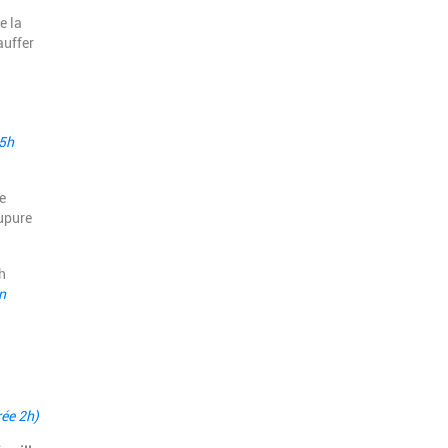
e la
auffer
15h
e
oupure
.
h
n
ée 2h)