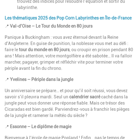
trouvez des indices pour résoudre l’équation et sortir du
labyrinthe.
Les thématiques 2025 des Pop Corn Labyrinthes en Île-de-France
📍
Val-d’Oise – Le Tour du Monde en 80 jours
Panique à Buckingham : vous avez éternué devant la Reine
d’Angleterre. En guise de punition, la noblesse vous met au défi :
faire le
tour du monde en 80 jours
, ou croupir en prison pendant 80
ans ! Mais attention, votre montgolfière a été sabotée… Il va falloir
marcher, pagayer, grimper et réfléchir vite pour terminer votre
périple avant la fin du chrono.
📍
Yvelines – Périple dans la jungle
Un anniversaire se prépare… et pour qu’il soit réussi, vous devez
savoir s’il pleuvra mardi. Seul un
calendrier sacré
caché dans la
jungle peut vous donner une réponse fiable. Mais ce trésor des
Cicaradas est bien gardé. Parviendrez-vous à franchir les pièges
de la jungle et ramener la météo du siècle ?
📍
Essonne – Le diplôme de magie
Bienvenue à l’école de magie Popland ! Enfin… pas le temps de