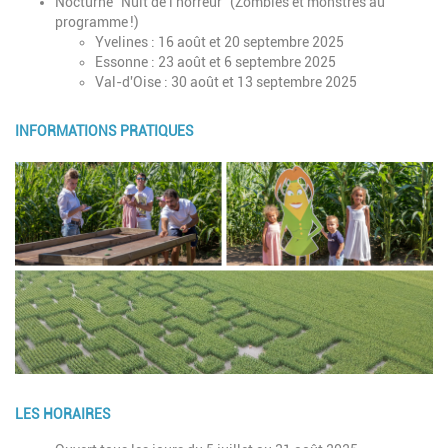
Nocturne "Nuit de l'horreur" (Zombies et monstres au
programme !)
Yvelines : 16 août et 20 septembre 2025
Essonne : 23 août et 6 septembre 2025
Val-d'Oise : 30 août et 13 septembre 2025
INFORMATIONS PRATIQUES
Image
Description
LES HORAIRES