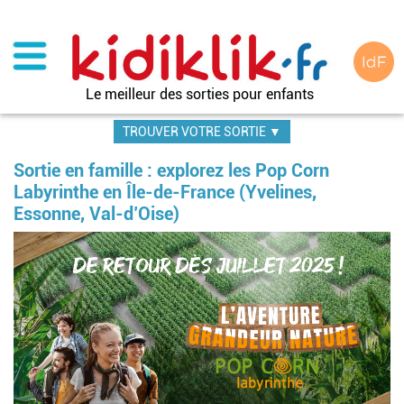
Aller
au
contenu
principal
Le meilleur des sorties pour enfants
TROUVER VOTRE SORTIE ▼
Sortie en famille : explorez les Pop Corn
Labyrinthe en Île-de-France (Yvelines,
Essonne, Val-d’Oise)
Image