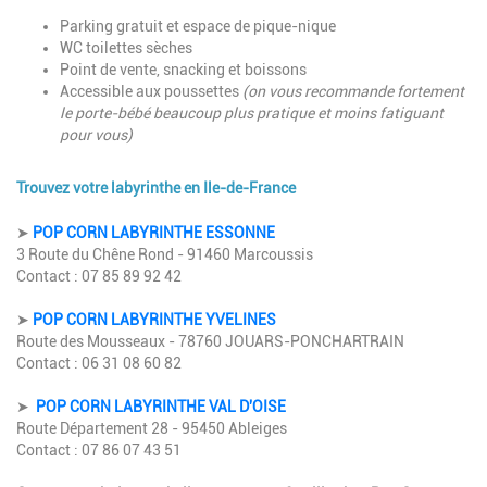
Parking gratuit et espace de pique-nique
WC toilettes sèches
Point de vente, snacking et boissons
Accessible aux poussettes
(on vous recommande fortement
le porte-bébé beaucoup plus pratique et moins fatiguant
pour vous)
Trouvez votre labyrinthe en Ile-de-France
Description
➤
POP CORN LABYRINTHE ESSONNE
3 Route du Chêne Rond - 91460 Marcoussis
Contact : 07 85 89 92 42
➤
POP CORN LABYRINTHE YVELINES
Route des Mousseaux - 78760 JOUARS-PONCHARTRAIN
Contact : 06 31 08 60 82
➤
POP CORN LABYRINTHE VAL D'OISE
Route Département 28 - 95450 Ableiges
Contact : 07 86 07 43 51