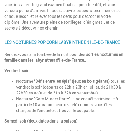
vous installer : le
grand examen final
est pour bientôt, et vous
venez à peine d’arriver. Il faudra suivre les cours, bien mémoriser
chaque leçon, et relever tous les défis pour décrocher votre
diplôme. Une aventure pleine de sortilèges, d’énigmes… et de
secrets à découvrir en chemin.
LES NOCTURNES POP CORN LABYRINTHE EN ILE-DE-FRANCE
Description
Rendez-vous à la tombée de la nuit pour des
sorties nocturnes en
famille dans les labyrinthes d'Ile-de-France
...
Vendredi soir
Nocturne
"Défis entre les épis" (jeux en bois géants)
tous les
vendredis soir (
départs de 22h à 23h en juillet, de 21h30 à
22h30
en ao
û
t et de 21h à 22h en septembre)
Nocturne "Corn Murder Party" :
une
enquête criminelle
à
partir de 10 ans
: un meurtre a été commis, vous êtes
chargés de l'enquête et trouver le coupable.
Samedi soir (deux dates dans la saison)