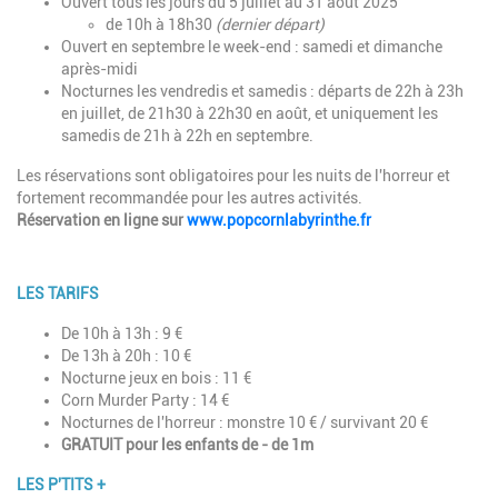
Ouvert tous les jours du 5 juillet au 31 août 2025
de 10h à 18h30
(dernier départ)
Ouvert en septembre le week-end : samedi et
dimanche
après-midi
Nocturnes les vendredis et samedis :
départs de 22h à 23h
en
juillet,
de 21h30 à 22h30 en août, et uniquement les
samedis de 21h à 22h en septembre.
Les réservations sont obligatoires pour les nuits de
l'horreur et
fortement recommandée pour les autres activités.
Réservation en ligne sur
www.popcornlabyrinthe.fr
Description
LES TARIFS
De 10h à 13h : 9 €
De 13h à 20h : 10 €
Nocturne jeux en bois : 11 €
Corn Murder Party : 14 €
Nocturnes de l'horreur : monstre 10 € / survivant 20 €
GRATUIT pour les enfants de - de 1m
LES P'TITS +