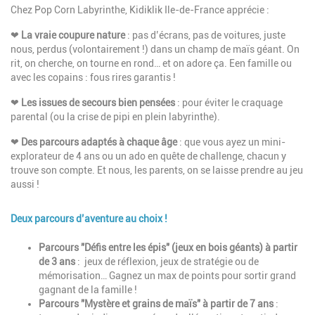
Chez Pop Corn Labyrinthe, Kidiklik Ile-de-France apprécie :
❤
La vraie coupure nature
: pas d’écrans, pas de voitures, juste
nous, perdus (volontairement !) dans un champ de maïs géant. On
rit, on cherche, on tourne en rond… et on adore ça. Een famille ou
avec les copains : fous rires garantis !
❤
Les issues de secours bien pensées
: pour éviter le craquage
parental (ou la crise de pipi en plein labyrinthe).
❤
Des parcours adaptés à chaque âge
: que vous ayez un mini-
explorateur de 4 ans ou un ado en quête de challenge, chacun y
trouve son compte. Et nous, les parents, on se laisse prendre au jeu
aussi !
Deux parcours d’aventure au choix !
Description
Parcours "Défis entre les épis" (jeux en bois géants) à partir
de 3 ans
: jeux de réflexion, jeux de stratégie ou de
mémorisation… Gagnez un max de points pour sortir grand
gagnant de la famille !
Parcours "Mystère et grains de maïs" à partir de 7 ans
: