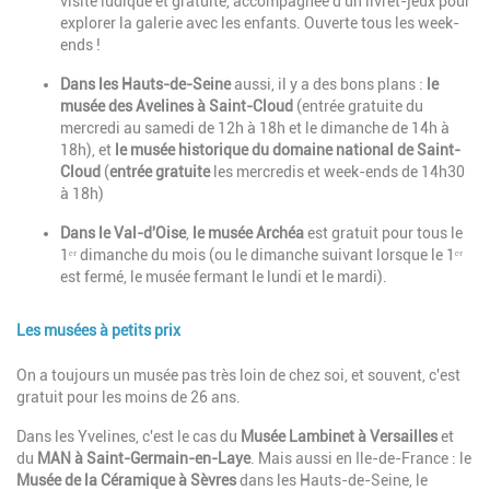
visite ludique et gratuite, accompagnée d'un livret-jeux pour
explorer la galerie avec les enfants. Ouverte tous les week-
ends !
Dans les Hauts-de-Seine
aussi, il y a des bons plans :
le
musée des Avelines à Saint-Cloud
(entrée gratuite
du
mercredi au samedi de 12h à 18h et le dimanche de 14h à
18h), et
le musée historique du domaine national de Saint-
Cloud
(
entrée gratuite
les mercredis et week-ends de 14h30
à 18h)
Dans le Val-d'Oise
,
le musée Archéa
est gratuit pour tous le
1ᵉʳ dimanche du mois (ou le dimanche suivant lorsque le 1ᵉʳ
est fermé, le musée fermant le lundi et le mardi).
Les musées à petits prix
Description
On a toujours un musée pas très loin de chez soi, et souvent, c'est
gratuit pour les moins de 26 ans.
Dans les Yvelines, c'est le cas du
Musée Lambinet à Versailles
et
du
MAN à Saint-Germain-en-Laye
. Mais aussi en Ile-de-France : le
Musée de la Céramique à Sèvres
dans les Hauts-de-Seine, le