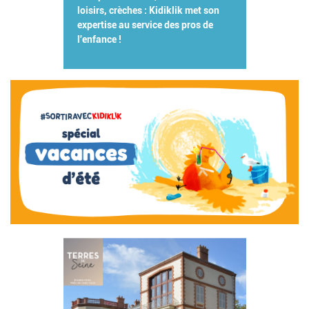
loisirs, crèches : Kidiklik met son
expertise au service des pros de
l'enfance !