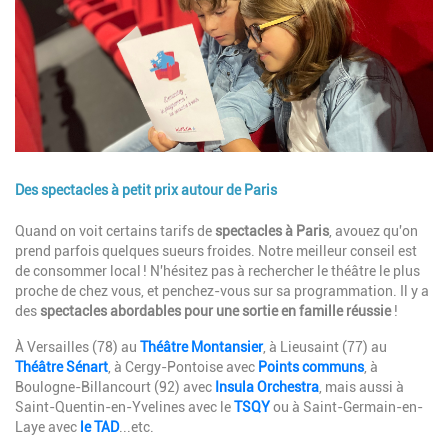
Des spectacles à petit prix autour de Paris
Description
Quand on voit certains tarifs de
spectacles à Paris
, avouez qu'on
prend parfois quelques sueurs froides. Notre meilleur conseil est
de consommer local ! N'hésitez pas à rechercher le théâtre le plus
proche de chez vous, et penchez-vous sur sa programmation. Il y a
des
spectacles abordables pour une sortie en famille réussie
!
À Versailles (78) au
Théâtre Montansier
, à Lieusaint (77) au
Théâtre Sénart
, à Cergy-Pontoise avec
Points communs
, à
Boulogne-Billancourt (92) avec
Insula Orchestra
, mais aussi à
Saint-Quentin-en-Yvelines avec le
TSQY
ou à Saint-Germain-en-
Laye avec
le TAD
...etc.