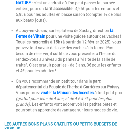
NATURE
: c'est un endroit où l'on peut passer la journée
entière, pour un
tarif accessible
: 4,95€ pour les enfants et
5,95€ pour les adultes en basse saison (compter 1€ de plus
aux beaux jours).
A Jouy-en-Josas, sur le plateau de Saclay, direction
la
Ferme de Viltain
pour une visite guidée autour des vaches !
Tous les mercredis à 15h
(à partir du 12 février 2025), vous
pouvez tout savoir de la vie des vaches à la ferme. Pas
besoin de réserver, il suffit de vous présenter à l'heure du
rendez-vous au niveau du panneau "visite de la salle de
traite". C'est gratuit pour les - de 3 ans, 3€ pour les enfants
et 4€ pour les adultes !
On vous recommande un petit tour dans le
parc
départemental du Peuple de l'herbe à Carrières sur Poissy
.
Vous pourrez
visiter la Maison des Insectes
à tout petit prix
(gratuit pour les - de 4 ans, et de 4 € à 7€ pour les plus
grands).
Les enfants vont adorer voir les petites bêtes et
pourront en apprendre davantage sur leurs modes de vie.
LES AUTRES BONS PLANS GRATUITS OU PETITS BUDGETS DE
KIDIKLIK