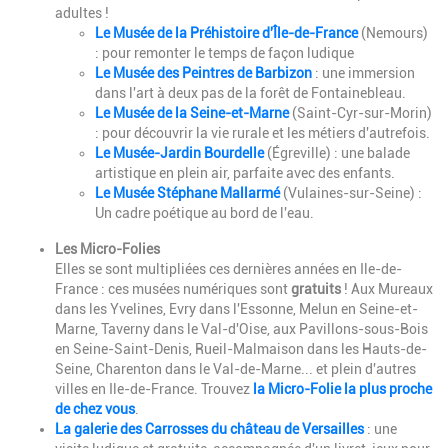
adultes !
Le Musée de la Préhistoire d'Île-de-France
(Nemours)
: pour remonter le temps de façon ludique
Le Musée des Peintres de Barbizon
: une immersion
dans l'art à deux pas de la forêt de Fontainebleau.
Le Musée de la Seine-et-Marne
(Saint-Cyr-sur-Morin)
: pour découvrir la vie rurale et les métiers d'autrefois.
Le Musée-Jardin Bourdelle
(Égreville) : une balade
artistique en plein air, parfaite avec des enfants.
Le Musée Stéphane Mallarmé
(Vulaines-sur-Seine) :
Un cadre poétique au bord de l'eau.
Les
Micro-Folies
Elles se sont multipliées ces dernières années en Ile-de-
France :
ces musées numériques sont
gratuits
! Aux Mureaux
dans les Yvelines, Evry dans l'Essonne, Melun en Seine-et-
Marne, Taverny dans le Val-d'Oise, aux Pavillons-sous-Bois
en Seine-Saint-Denis, Rueil-Malmaison dans les Hauts-de-
Seine, Charenton dans le Val-de-Marne... et plein d'autres
villes en Ile-de-France. Trouvez
la Micro-Folie la plus proche
de chez vous
.
La galerie des Carrosses du château de Versailles
: une