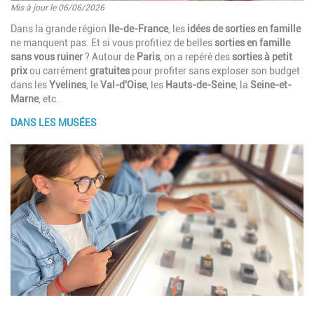
Mis à jour le 06/06/2026
Introduction
Dans la grande région
Ile-de-France
, les
idées de sorties en famille
ne manquent pas. Et si vous profitiez de belles
sorties en famille
sans vous ruiner
? Autour de
Paris
, on a repéré des
sorties à petit
prix
ou carrément
gratuites
pour profiter sans exploser son budget
dans les
Yvelines
, le
Val-d'Oise
, les
Hauts-de-Seine
, la
Seine-et-
Marne
, etc.
DANS LES MUSÉES
Paragraphes
Image