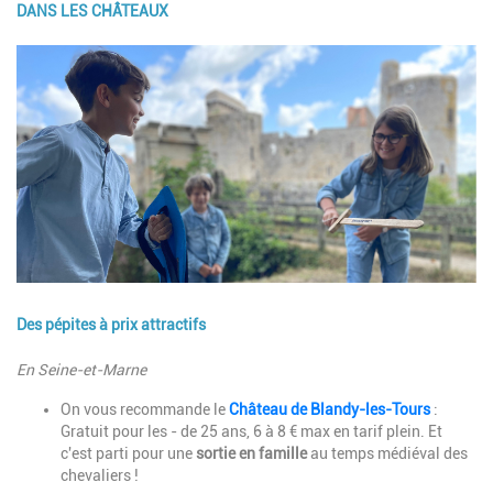
DANS LES CHÂTEAUX
Image
Des pépites à prix attractifs
Description
En Seine-et-Marne
On vous recommande le
Château de Blandy-les-Tours
:
Gratuit pour les - de 25 ans, 6 à 8 € max en tarif plein. Et
c'est parti pour une
sortie
en famille
au temps médiéval des
chevaliers !