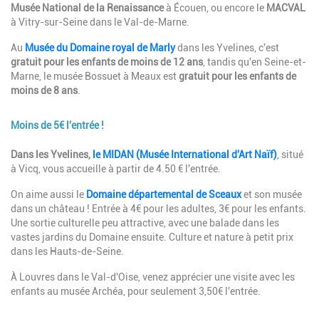
Musée National de la Renaissance
à Écouen, ou encore le
MACVAL
à Vitry-sur-Seine dans le Val-de-Marne.
Au
Musée du Domaine royal de Marly
dans les Yvelines, c'est
gratuit pour les enfants de moins de 12 ans
, tandis qu'en Seine-et-
Marne, le musée Bossuet à Meaux est
gratuit pour les enfants de
moins de 8 ans
.
Moins de 5€ l'entrée !
Description
Dans les Yvelines,
le MIDAN (
Musée International d'Art Naïf)
, situé
à Vicq, vous accueille à partir de 4.50 € l'entrée.
On aime aussi le
Domaine départemental de Sceaux
et son musée
dans un château ! Entrée à 4€ pour les adultes, 3€ pour les enfants.
Une sortie culturelle peu attractive, avec une balade dans les
vastes jardins du Domaine ensuite. Culture et nature à petit prix
dans les Hauts-de-Seine.
À Louvres dans le Val-d'Oise, venez apprécier une visite avec les
enfants au musée Archéa, pour seulement 3,50€ l'entrée.