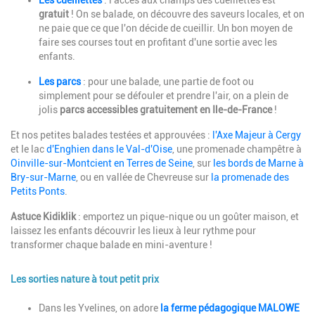
Les cueillettes
: l'accès aux champs des cueillettes est
gratuit
! On se balade, on découvre des saveurs locales, et on
ne paie que ce que l'on décide de cueillir. Un bon moyen de
faire ses courses tout en profitant d'une sortie avec les
enfants.
Les parcs
: pour une balade, une partie de foot ou
simplement pour se défouler et prendre l'air, on a plein de
jolis
parcs accessibles gratuitement en Ile-de-France
!
Et nos petites balades testées et approuvées :
l'Axe Majeur à Cergy
et le lac
d'Enghien dans le Val-d'Oise
, une promenade champêtre à
Oinville-sur-Montcient en Terres de Seine
, sur
les bords de Marne à
Bry-sur-Marne
, ou en vallée de Chevreuse sur
la promenade des
Petits Ponts
.
Astuce Kidiklik
: emportez un pique-nique ou un goûter maison, et
laissez les enfants découvrir les lieux à leur rythme pour
transformer chaque balade en mini-aventure !
Les sorties nature à tout petit prix
Description
Dans les Yvelines, on adore
la ferme pédagogique MALOWE