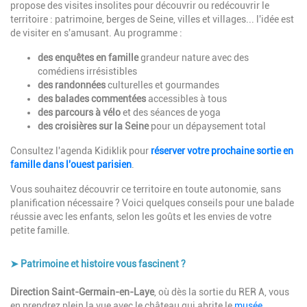
propose des visites insolites pour découvrir ou redécouvrir le
territoire : patrimoine, berges de Seine, villes et villages... l'idée est
de visiter en s'amusant. Au programme :
des enquêtes en famille
grandeur nature avec des
comédiens irrésistibles
des randonnées
culturelles et gourmandes
des balades commentées
accessibles à tous
des parcours à vélo
et des séances de yoga
des croisières sur la Seine
pour un dépaysement total
Consultez l'agenda Kidiklik pour
réserver votre prochaine sortie en
famille dans l'ouest parisien
.
Vous souhaitez découvrir ce territoire en toute autonomie, sans
planification nécessaire ? Voici quelques conseils pour une balade
réussie avec les enfants, selon les goûts et les envies de votre
petite famille.
➤ Patrimoine et histoire vous fascinent ?
Description
Direction Saint-Germain-en-Laye
, où dès la sortie du RER A, vous
en prendrez plein la vue avec le château qui abrite le
musée