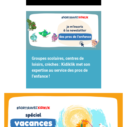
Groupes scolaires, centres de
loisirs, crèches : Kidiklik met son
expertise au service des pros de
l'enfance !