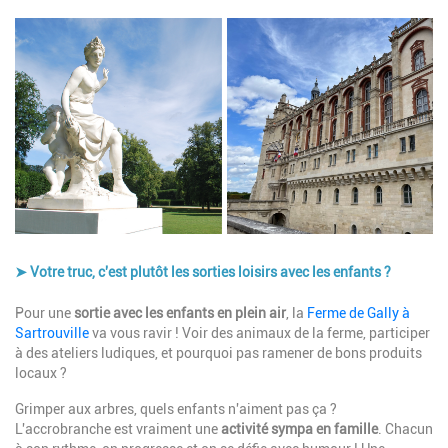
Image
➤ Votre truc, c'est plutôt les sorties loisirs avec les enfants ?
Description
Pour une
sortie avec les enfants en plein air
, la
Ferme de Gally à
Sartrouville
va vous ravir ! Voir des animaux de la ferme, participer
à des ateliers ludiques, et pourquoi pas ramener de bons produits
locaux ?
Grimper aux arbres, quels enfants n'aiment pas ça ?
L'accrobranche est vraiment une
activité sympa en famille
. Chacun