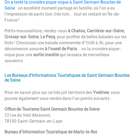
Description
On a testé la croisière pique-nique à Saint Germain Boucles de
Seine
: un excellent moment partagé en famille, où l'on a eu
l'impression de partir loin, très loin... tout en restant en Île-de-
France !
Petits moussaillons, rendez-vous
à Chatou, Carrières-sur-Seine,
Croissy-sur-Seine
,
Le Pecq
, pour profiter de belles balades sur les
flots ! Choisissez une balade commentée d'1h30 à 3h, pour une
déconnexion assurée
à l'ouest de Paris
... ou la croisière pique-
nique pour une
sortie insolite
qui laissera de merveilleux
souvenirs.
Les Bureaux d'Informations Touristiques de Saint Germain Boucles
de Seine
Description
Pour en savoir plus sur ce très joli territoire des
Yvelines
, vous
pouvez également vous rendre dans l’un points suivants :
Office de Tourisme Saint Germain Boucles de Seine
22 rue du Vieil Abreuvoir,
78100 Saint-Germain-en-Laye
Bureau d’Information Touristique de Marly-le-Roi