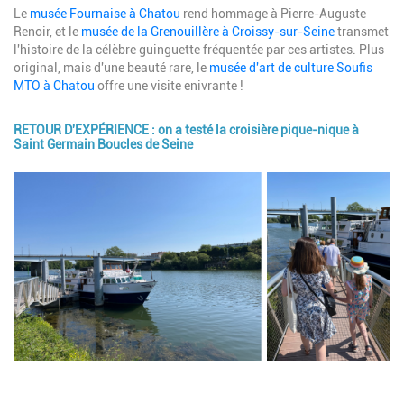
Le
musée Fournaise à Chatou
rend hommage à Pierre-Auguste
Renoir, et le
musée de la Grenouillère à Croissy-sur-Seine
transmet
l'histoire de la célèbre guinguette fréquentée par ces artistes. Plus
original, mais d'une beauté rare, le
musée d'art de culture Soufis
MTO à Chatou
offre une visite enivrante !
RETOUR D'EXPÉRIENCE : on a testé la croisière pique-nique à
Saint Germain Boucles de Seine
Image