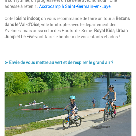
à son rythme, on progresse et on se défie avec humour ! Une
adresse à retenir :
Accrocamp à Saint-Germain-en-Laye
.
Côté
loisirs indoor,
on vous recommande de faire un tour à
Bezons
dans le Val-d'Oise
, ville limitrophe avec le département des
Yvelines, mais aussi celui des Hauts-de-Seine.
Royal Kids, Urban
Jump et Le Five
vont faire le bonheur de vos enfants et ados !
➤ Envie de vous mettre au vert et de respirer le grand air ?
Image