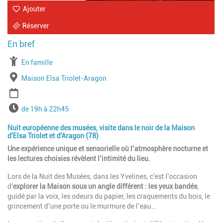
Ajouter
Réserver
À partir de
En famille
Lieu
Maison Elsa Triolet-Aragon
Période
Horaires
de 19h à 22h45
Nuit européenne des musées, visite dans le noir de la Maison
d'Elsa Triolet et d'Aragon (78)
Une expérience unique et sensorielle où l’atmosphère nocturne et
les lectures choisies révèlent l’intimité du lieu.
Lors de la Nuit des Musées, dans les Yvelines, c'est l'occasion
d'
explorer la Maison sous un angle différent : les yeux bandés
,
guidé par la voix, les odeurs du papier, les craquements du bois, le
grincement d’une porte ou le murmure de l’eau…