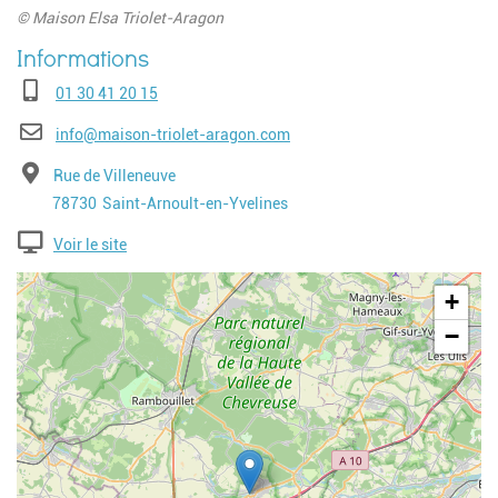
© Maison Elsa Triolet-Aragon
Téléphone
01 30 41 20 15
E-mail
info@maison-triolet-aragon.com
Adresse
Rue de Villeneuve
Code postal
Ville
78730
Saint-Arnoult-en-Yvelines
Voir le site
Geolocalisation
+
−