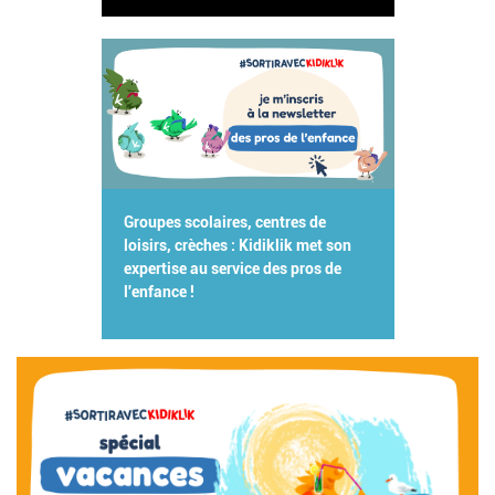
Groupes scolaires, centres de
loisirs, crèches : Kidiklik met son
expertise au service des pros de
l'enfance !