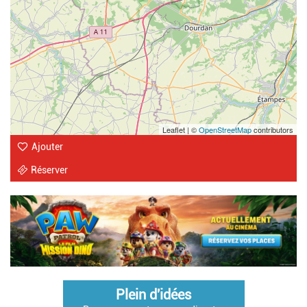
Leaflet | ©
OpenStreetMap
contributors
Ajouter
Réserver
Plein d'idées