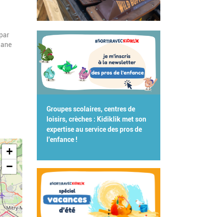
par
hane
Groupes scolaires, centres de
loisirs, crèches : Kidiklik met son
expertise au service des pros de
l'enfance !
+
−