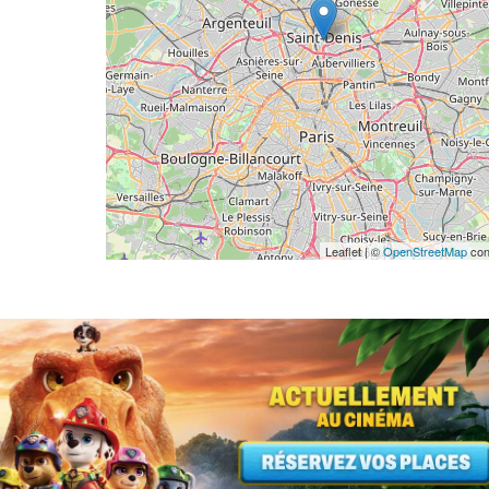
Leaflet | ©
OpenStreetMap
con