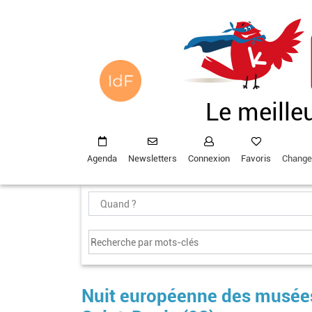
Aller
au
contenu
principal
Le meille
Agenda
Newsletters
Connexion
Favoris
Change
Nuit européenne des musées 