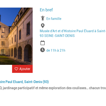
Image
À partir de
En famille
Lieu
Musée d'Art et d'Histoire Paul Éluard à Saint
93 SEINE-SAINT-DENIS
Période
Horaires
de 11h à 21h
Ajouter
ire Paul Eluard, Saint-Denis (93)
 BD, jardinage participatif et même exploration des coulisses… chacun tro