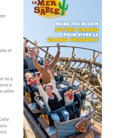
ent
utes et
t lié à
ienne à
e celles
Cette
ions.
eurs