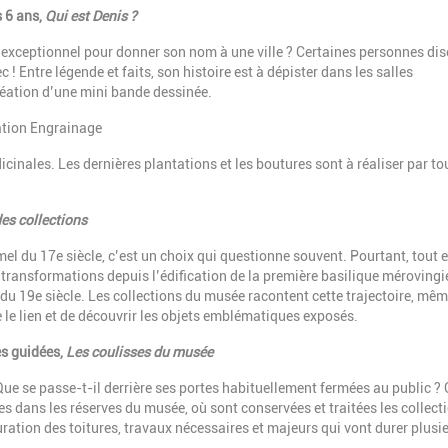
s 6 ans,
Qui est Denis ?
it d’exceptionnel pour donner son nom à une ville ? Certaines personnes dis
c ! Entre légende et faits, son histoire est à dépister dans les salles
réation d’une mini bande dessinée.
ation Engrainage
inales. Les dernières plantations et les boutures sont à réaliser par to
des collections
l du 17e siècle, c’est un choix qui questionne souvent. Pourtant, tout es
 transformations depuis l’édification de la première basilique méroving
 du 19e siècle. Les collections du musée racontent cette trajectoire, mêm
e le lien et de découvrir les objets emblématiques exposés.
tes guidées,
Les coulisses du musée
ue se passe-t-il derrière ses portes habituellement fermées au public ? 
es dans les réserves du musée, où sont conservées et traitées les collect
ration des toitures, travaux nécessaires et majeurs qui vont durer plusi