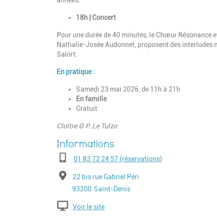
années.
18h |
Concert
Pour une durée de 40 minutes, le Chœur Résonance e
Nathalie-Josée Audonnet, proposent des interludes
Salort.
En pratique :
Samedi 23 mai 2026, de 11h à 21h
En famille
Gratuit
Cloître © P. Le Tulzo
Téléphone
01 83 72 24 57 (réservations)
Adresse
22 bis rue Gabriel Péri
Code postal
Ville
93200
Saint-Denis
Voir le site