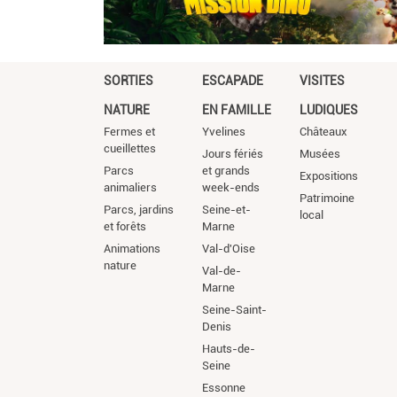
SORTIES
ESCAPADE
VISITES
NATURE
EN FAMILLE
LUDIQUES
Fermes et
Yvelines
Châteaux
cueillettes
Jours fériés
Musées
Parcs
et grands
Expositions
animaliers
week-ends
Patrimoine
Parcs, jardins
Seine-et-
local
et forêts
Marne
Animations
Val-d'Oise
nature
Val-de-
Marne
Seine-Saint-
Denis
Hauts-de-
Seine
Essonne