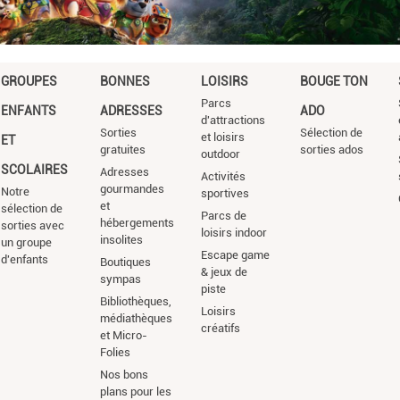
GROUPES
BONNES
LOISIRS
BOUGE TON
Parcs
ENFANTS
ADRESSES
ADO
d'attractions
Sorties
Sélection de
et loisirs
ET
gratuites
sorties ados
outdoor
SCOLAIRES
Adresses
Activités
gourmandes
Notre
sportives
et
sélection de
Parcs de
hébergements
sorties avec
loisirs indoor
insolites
un groupe
Escape game
d'enfants
Boutiques
& jeux de
sympas
piste
Bibliothèques,
Loisirs
médiathèques
créatifs
et Micro-
Folies
Nos bons
plans pour les