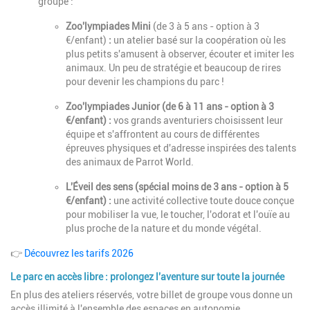
groupe :
Zoo'lympiades Mini
(de 3 à 5 ans - option à 3
€/enfant)
:
un atelier basé sur la coopération où les
plus petits s'amusent à observer, écouter et imiter les
animaux. Un peu de stratégie et beaucoup de rires
pour devenir les champions du parc !
Zoo'lympiades Junior (de 6 à 11 ans - option à 3
€/enfant) :
vos grands aventuriers choisissent leur
équipe et s'affrontent au cours de différentes
épreuves physiques et d'adresse inspirées des talents
des animaux de Parrot World.
L'Éveil des sens (spécial moins de 3 ans - option à 5
€/enfant) :
une activité collective toute douce conçue
pour mobiliser la vue, le toucher, l'odorat et l'ouïe au
plus proche de la nature et du monde végétal.
👉
Découvrez les tarifs 2026
Le parc en accès libre : prolongez l'aventure sur toute la journée
En plus des ateliers réservés, votre billet de groupe vous donne un
accès illimité à l'ensemble des espaces en autonomie.