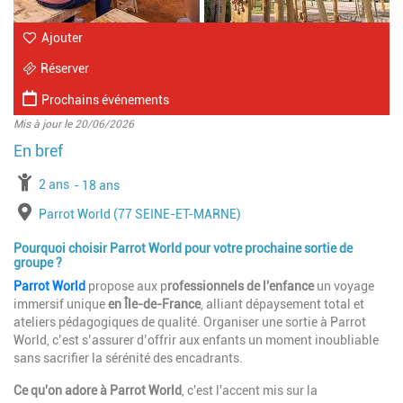
Ajouter
Réserver
Prochains événements
Mis à jour le 20/06/2026
à partir de
2 ans
jusqu'à l'âge de
18 ans
Lieu
Parrot World (77 SEINE-ET-MARNE)
Pourquoi choisir Parrot World pour votre prochaine sortie de
groupe ?
Parrot World
propose aux p
rofessionnels de l'enfance
un voyage
immersif unique
en Île-de-France
, alliant dépaysement total et
ateliers pédagogiques de qualité. Organiser une sortie à Parrot
World, c’est s’assurer d’offrir aux enfants un moment inoubliable
sans sacrifier la sérénité des encadrants.
Ce qu'on adore à Parrot World
, c'est l'accent mis sur la