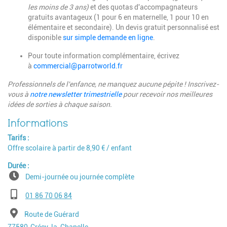
les moins de 3 ans)
et des quotas d'accompagnateurs
gratuits avantageux (1 pour 6 en maternelle, 1 pour 10 en
élémentaire et secondaire). Un devis gratuit personnalisé est
disponible
sur simple demande en ligne
.
Pour toute information complémentaire, écrivez
à
commercial@parrotworld.fr
Professionnels de l'enfance, ne manquez aucune pépite ! Inscrivez-
vous à
notre newsletter trimestrielle
pour recevoir nos meilleures
idées de sorties à chaque saison.
Tarifs
Offre scolaire à partir de 8,90 € / enfant
Durée
Demi-journée ou journée complète
Téléphone
01 86 70 06 84
Adresse
Route de Guérard
Code postal
Ville