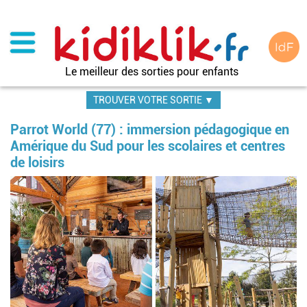
Aller
au
contenu
principal
Le meilleur des sorties pour enfants
TROUVER VOTRE SORTIE ▼
Parrot World (77) : immersion pédagogique en
Amérique du Sud pour les scolaires et centres
de loisirs
Im