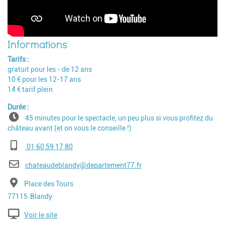
Tarifs
gratuit pour les - de 12 ans
10 € pour les 12-17 ans
14 € tarif plein
Durée
45 minutes pour le spectacle, un peu plus si vous profitez du
château avant (et on vous le conseille !)
Téléphone
01 60 59 17 80
E-mail
chateaudeblandy@departement77.fr
Adresse
Place des Tours
Code postal
Ville
77115
Blandy
Voir le site