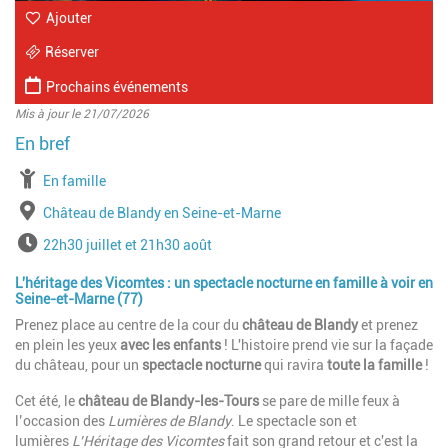
Ajouter
Réserver
Prochains événements
Mis à jour le 21/07/2026
à partir de
En famille
Lieu
Château de Blandy en Seine-et-Marne
Horaires
22h30 juillet et 21h30 août
L'héritage des Vicomtes : un spectacle nocturne en famille à voir en
Seine-et-Marne (77)
Prenez place au centre de la cour du
château de Blandy
et prenez
en plein les yeux
avec les enfants
! L'histoire prend vie sur la façade
du château, pour un
spectacle nocturne
qui ravira
toute la famille
!
Cet été, le
château de Blandy-les-Tours
se pare de mille feux à
l’occasion des
Lumières de Blandy
. Le spectacle son et
lumières
L’Héritage des Vicomtes
fait son grand retour et c'est la