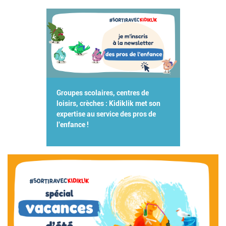
Groupes scolaires, centres de
loisirs, crèches : Kidiklik met son
expertise au service des pros de
l'enfance !