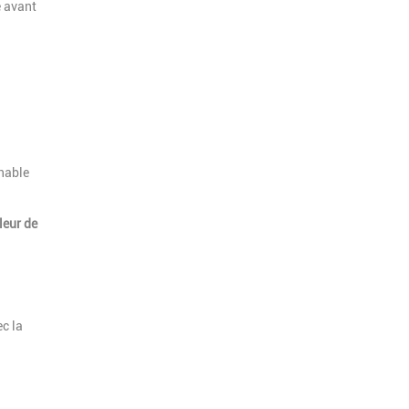
e avant
enable
leur de
ec la