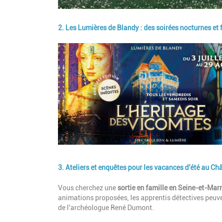
2. Les Lumières de Blandy : des soirées nocturnes et f
Image
3. Ateliers et enquêtes pour les vacances d'été au Ch
Description
Vous cherchez une
sortie en famille en Seine-et-Mar
animations proposées, les apprentis détectives peuve
de l'archéologue René Dumont.