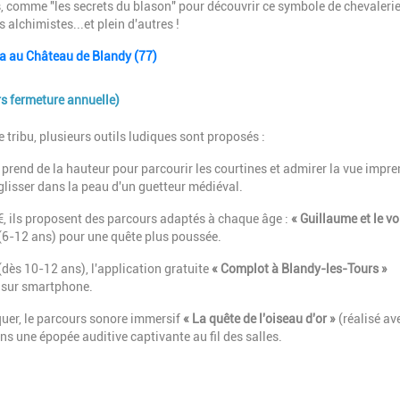
, comme "les secrets du blason" pour découvrir ce symbole de chevaleri
 alchimistes...et plein d'autres !
da au Château de Blandy (77)
rs fermeture annuelle)
 tribu, plusieurs outils ludiques sont proposés :
On prend de la hauteur pour parcourir les courtines et admirer la vue impr
glisser dans la peau d'un guetteur médiéval.
2€, ils proposent des parcours adaptés à chaque âge :
« Guillaume et le vo
(6-12 ans) pour une quête plus poussée.
(dès 10-12 ans), l'application gratuite
« Complot à Blandy-les-Tours »
e sur smartphone.
er, le parcours sonore immersif
« La quête de l'oiseau d'or »
(réalisé av
s une épopée auditive captivante au fil des salles.