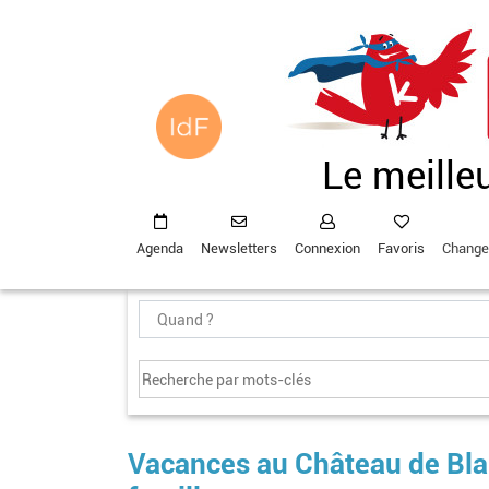
Aller
au
contenu
principal
Le meille
Agenda
Newsletters
Connexion
Favoris
Change
Vacances au Château de Blan