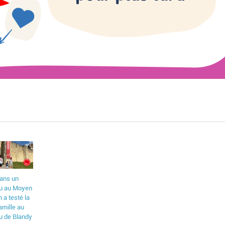
dans un
u au Moyen
n a testé la
famille au
u de Blandy