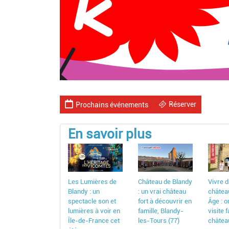
Réserver
Prochains événements
En savoir plus
Les Lumières de
Château de Blandy
Vivre 
Blandy : un
: un vrai château
châtea
spectacle son et
fort à découvrir en
Âge : o
lumières à voir en
famille, Blandy-
visite 
Île-de-France cet
les-Tours (77)
châtea