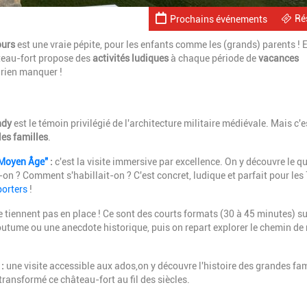
Ré
Prochains événements
ours
est une vraie pépite, pour les enfants comme les (grands) parents ! 
teau-fort propose des
activités ludiques
à chaque période de
vacances
 rien manquer !
ndy
est le témoin privilégié de l'architecture militaire médiévale. Mais c'e
les familles
.
u Moyen Âge"
:
c'est la visite immersive par excellence. On y découvre le q
on ? Comment s'habillait-on ? C'est concret, ludique et parfait pour les
porters
!
ne tiennent pas en place ! Ce sont des courts formats (30 à 45 minutes) s
outume ou une anecdote historique, puis on repart explorer le chemin de
:
une visite accessible aux ados,on y découvre l'histoire des grandes fam
transformé ce château-fort au fil des siècles.