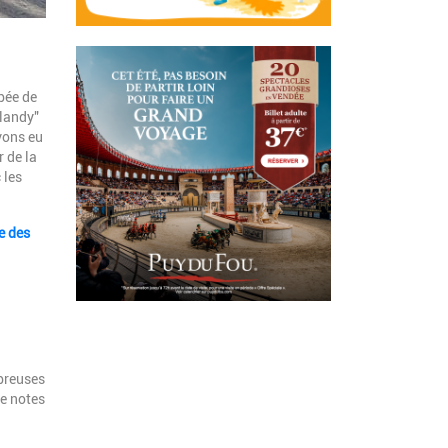
bée de
landy"
vons eu
r de la
 les
e des
breuses
de notes