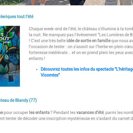
éeriques tout l'été
Description
Chaque week-end de l'été, le château s'illumine à la tom
la nuit. Ne manquez pas l'évènement "Les Lumières de B
! C'est une très belle
idée de sortie en famille
que nous a
l'occasion de tester : on s'assoit sur l'herbe en plein cœu
forteresse médiévale... et on en prend plein les yeux avec
enfants !
Découvrez toutes les infos du spectacle "L'héritag
Vicomtes"
âteau de Blandy (77)
ne
pour occuper
les enfants
? Pendant les
vacances d'été
, parmi les nom
nt tenter de décoder une inscription mystérieuse en s'aidant du carnet 