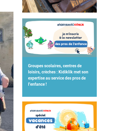
Groupes scolaires, centres de
loisirs, crèches : Kidiklik met son
expertise au service des pros de
l'enfance !