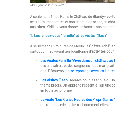
Mis à jour le 20/07/2026
Introduction
À seulement 1h de Paris, le
Château de Blandy-les-T
ses tours imposantes et son chemin de ronde, ce châ
scolaires
. Kidiklik vous donne les bons plans pour ne
1. Les rendez-vous "famille" et les visites "flash"
Paragraphes
Description
À seulement 15 minutes de Melun, le
Château de Bla
surtout un lieu vivant qui bouillonne
d'activités pour 
Les Visites Famille "Vivre dans un château a
des chevaliers et des seigneurs : que mangeait-
ans. Découvrez
notre reportage avec les kidire
Les Visites Flash
:
idéales pour les tribus qui 
thème précis. On apprend l'essentiel sur une c
en toute autonomie.
La visite "Les Riches Heures des Propriétaires"
qui ont possédé les lieux et comment elles ont 