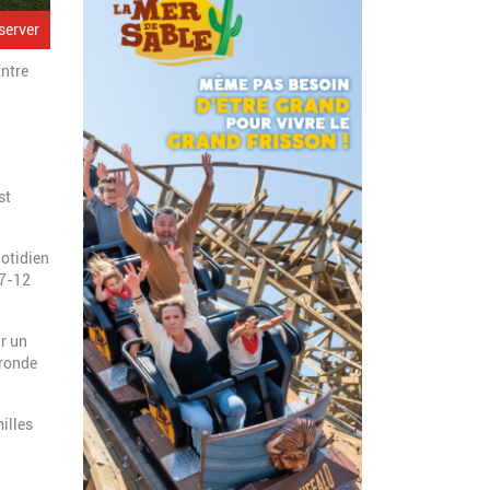
server
Entre
st
uotidien
 7-12
ur un
 ronde
illes