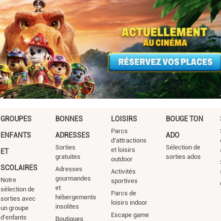
GROUPES
BONNES
LOISIRS
BOUGE TON
Parcs
ENFANTS
ADRESSES
ADO
d'attractions
Sorties
Sélection de
et loisirs
ET
gratuites
sorties ados
outdoor
SCOLAIRES
Adresses
Activités
gourmandes
Notre
sportives
et
sélection de
Parcs de
hébergements
sorties avec
loisirs indoor
insolites
un groupe
Escape game
d'enfants
Boutiques