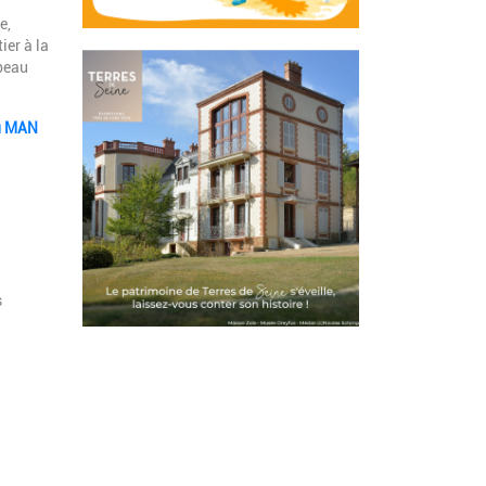
e,
itier à la
 beau
au MAN
s