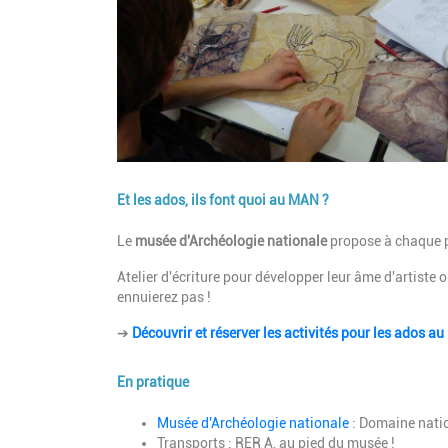
Et les ados, ils font quoi au MAN ?
Description
Le
musée d'Archéologie nationale
propose à chaque 
Atelier d'écriture pour développer leur âme d'artiste
ennuierez pas !
➔
Découvrir et réserver les activités pour les ados a
En pratique
Description
Musée d'Archéologie nationale
: Domaine nati
Transports : RER A, au pied du musée !