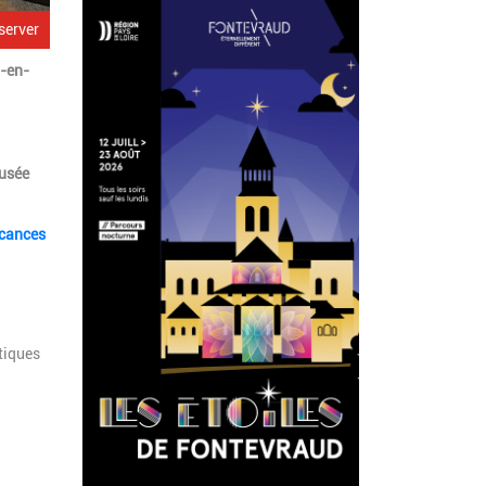
server
-en-
usée
acances
tiques