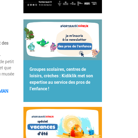
t des
-
e petit
et que
Groupes scolaires, centres de
au musée
loisirs, crèches : Kidiklik met son
expertise au service des pros de
l'enfance !
u MAN