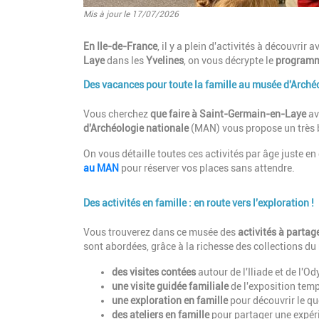
Mis à jour le 17/07/2026
Introduction
En Ile-de-France
, il y a plein d'activités à découvrir 
Laye
dans les
Yvelines
, on vous décrypte le
programm
Des vacances pour toute la famille au musée d'Arché
Paragraphes
Description
Vous cherchez
que faire à Saint-Germain-en-Laye
av
d'Archéologie nationale
(MAN) vous propose un très
On vous détaille toutes ces activités par âge juste 
au MAN
pour réserver vos places sans attendre.
Des activités en famille : en route vers l'exploration !
Description
Vous trouverez dans ce musée des
activités à partag
sont abordées, grâce à la richesse des collections du
des visites contées
autour de l'Iliade et de l'O
une visite guidée familiale
de l'exposition temp
une exploration en famille
pour découvrir le qu
des ateliers en famille
pour partager une expér