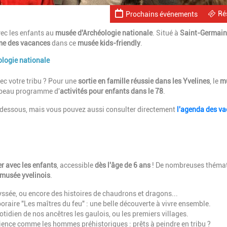
Ré
Prochains événements
avec les enfants au
musée d'Archéologie nationale
. Situé à
Saint-Germain
e des vacances
dans ce
musée kids-friendly
.
ologie nationale
ec votre tribu ? Pour une
sortie en famille réussie dans les Yvelines
, le
m
 beau programme d'
activités pour enfants dans le 78
.
en dessous, mais vous pouvez aussi consulter directement
l'agenda des v
er avec les enfants
, accessible
dès l'âge de 6 ans
! De nombreuses théma
musée yvelinois
.
dyssée, ou encore des histoires de chaudrons et dragons...
oraire "Les maîtres du feu" : une belle découverte à vivre ensemble.
otidien de nos ancêtres les gaulois, ou les premiers villages.
ience comme les hommes préhistoriques : prêts à peindre en tribu ?