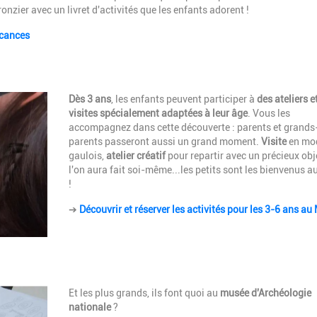
ronzier avec un livret d'activités que les enfants adorent !
acances
Description
Dès 3 ans
, les enfants peuvent participer à
des ateliers e
visites spécialement adaptées à leur âge
. Vous les
accompagnez dans cette découverte : parents et grands
parents passeront aussi un grand moment.
Visite
en mod
gaulois,
atelier créatif
pour repartir avec un précieux obj
l'on aura fait soi-même...les petits sont les bienvenus 
!
➔
Découvrir et réserver les activités pour les 3-6 ans a
Description
Et les plus grands, ils font quoi au
musée d'Archéologie
nationale
?