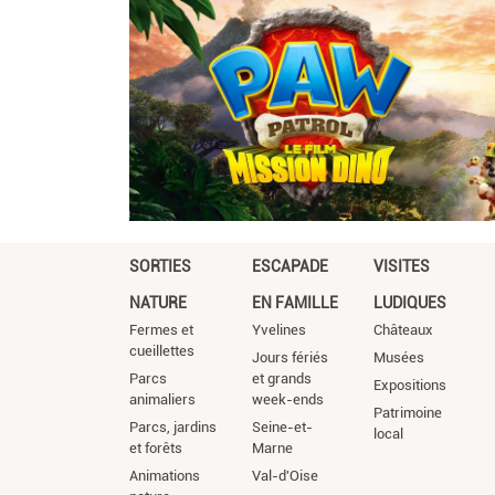
SORTIES
ESCAPADE
VISITES
NATURE
EN FAMILLE
LUDIQUES
Fermes et
Yvelines
Châteaux
cueillettes
Jours fériés
Musées
Parcs
et grands
Expositions
animaliers
week-ends
Patrimoine
Parcs, jardins
Seine-et-
local
et forêts
Marne
Animations
Val-d'Oise