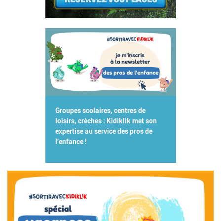
Groupes scolaires, centres de
loisirs, crèches : Kidiklik met son
expertise au service des pros de
l'enfance !