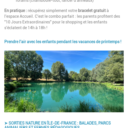
forains (chamboule-tout, lancer d'anneaux)
En pratique :
récupérez simplement votre
bracelet gratuit
à
l'espace Accueil. C'est le combo parfait : les parents profitent des
"10 Jours Extraordinaires" pour le shopping et les enfants
s'éclatent de 14h à 18h !
Prendre l'air avec les enfants pendant les vacances de printemps !
Image
➤ SORTIES NATURE EN ÎLE-DE-FRANCE : BALADES, PARCS
ANIMALIERS ET FERMES PÉDAGOGIQUES