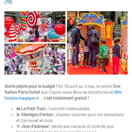
(78)
Image
Description
Alerte pépite pour le budget !
Du 18 avril au 3 mai, le centre
One
Nation Paris Outlet
aux Clayes-sous-Bois se transforme en
fête
foraine magique
et...
c'est totalement gratuit !
🚂
Le Petit Train :
l'activité indémodable
🎠
Manèges d'antan :
chaises volantes pour les sensations
et Carrousel en bois
🎯
Jeux d'adresse :
pêche aux canards et zone de jeux