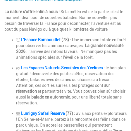
Description
La nature s'offre enfin à nous !
Si la météo est de la partie, c'est le
moment idéal pour de superbes balades. Bonne nouvelle : pas
besoin de traverser la France pour déconnecter, l'aventure est au
bout du pass Navigo ou à quelques kilomètres de voiture !
🐺
L'Espace Rambouillet
(78) :
Une immersion totale en forêt
pour observer les animaux sauvages.
La grande nouveauté
2026 :
l'arrivée des ratons laveurs ! Ne manquez pas les
animations spéciales sur l'éveil de la forêt.
🌿
Les Espaces Naturels Sensibles des Yvelines
:
le bon plan
gratuit ! découverte des petites bêtes, observation des
étoiles, balades avec des ânes ou chasses au trésor...
Attention, ces sorties sur les sites protégés sont
sur
réservation
et partent très vite. Vous pouvez bien sûr choisir
aussi la
balade en autonomie
, pour une liberté totale sans
réservation.
🦁
Lumigny Safari Reserve
(77) :
avis aux petits explorateurs
! En Seine-et-Marne, partez à la rencontre des félins dans ce
parc unique. On adore les passerelles qui permettent