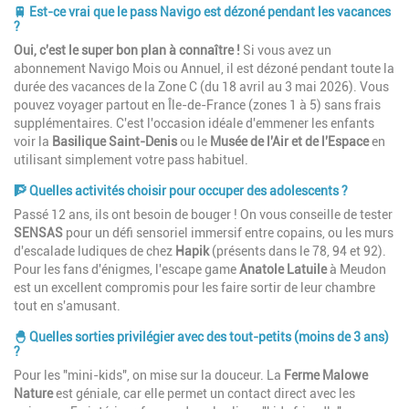
🚆 Est-ce vrai que le pass Navigo est dézoné pendant les vacances
?
Oui, c'est le super bon plan à connaître !
Si vous avez un
abonnement Navigo Mois ou Annuel, il est dézoné pendant toute la
durée des vacances de la Zone C (du 18 avril au 3 mai 2026). Vous
pouvez voyager partout en Île-de-France (zones 1 à 5) sans frais
supplémentaires. C'est l'occasion idéale d'emmener les enfants
voir la
Basilique Saint-Denis
ou le
Musée de l'Air et de l'Espace
en
utilisant simplement votre pass habituel.
🧗 Quelles activités choisir pour occuper des adolescents ?
Passé 12 ans, ils ont besoin de bouger ! On vous conseille de tester
SENSAS
pour un défi sensoriel immersif entre copains, ou les murs
d'escalade ludiques de chez
Hapik
(présents dans le 78, 94 et 92).
Pour les fans d'énigmes, l'escape game
Anatole Latuile
à Meudon
est un excellent compromis pour les faire sortir de leur chambre
tout en s'amusant.
🐣 Quelles sorties privilégier avec des tout-petits (moins de 3 ans)
?
Pour les "mini-kids", on mise sur la douceur. La
Ferme Malowe
Nature
est géniale, car elle permet un contact direct avec les