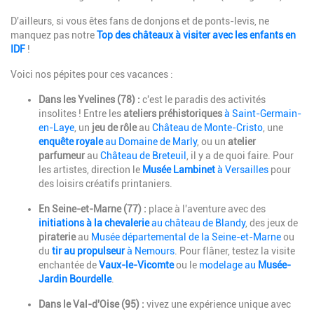
D'ailleurs, si vous êtes fans de donjons et de ponts-levis, ne
manquez pas notre
Top des châteaux à visiter avec les enfants en
IDF
!
Voici nos pépites pour ces vacances :
Dans les Yvelines (78) :
c'est le paradis des activités
insolites ! Entre les
ateliers préhistoriques
à Saint-Germain-
en-Laye
, un
jeu de rôle
au
Château de Monte-Cristo
, une
enquête royale
au Domaine de Marly
, ou un
atelier
parfumeur
au
Château de Breteuil
, il y a de quoi faire. Pour
les artistes, direction le
Musée Lambinet
à Versailles
pour
des loisirs créatifs printaniers.
En Seine-et-Marne (77) :
place à l'aventure avec des
initiations à la chevalerie
au château de Blandy
, des jeux de
piraterie
au
Musée départemental de la Seine-et-Marne
ou
du
tir au propulseur
à Nemours
. Pour flâner, testez la visite
enchantée de
Vaux-le-Vicomte
ou le
modelage au
Musée-
Jardin Bourdelle
.
Dans le Val-d'Oise (95) :
vivez une expérience unique avec