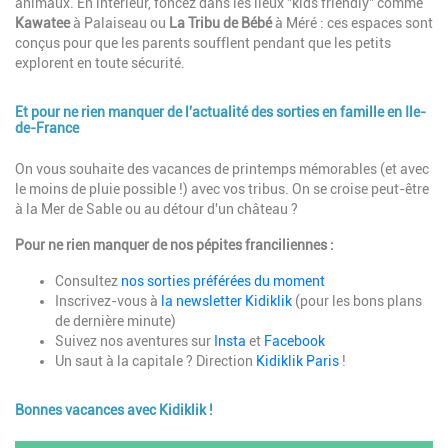
animaux. En intérieur, foncez dans les lieux "kids friendly" comme
Kawatee
à Palaiseau ou
La Tribu de Bébé
à Méré : ces espaces sont
conçus pour que les parents soufflent pendant que les petits
explorent en toute sécurité.
Et pour ne rien manquer de l'actualité des sorties en famille en Ile-
de-France
Description
On vous souhaite des vacances de printemps mémorables (et avec
le moins de pluie possible !) avec vos tribus. On se croise peut-être
à la Mer de Sable ou au détour d'un château ?
Pour ne rien manquer de nos pépites franciliennes :
Consultez
nos sorties préférées du moment
Inscrivez-vous à
la newsletter Kidiklik
(pour les bons plans
de dernière minute)
Suivez nos aventures sur
Insta
et
Facebook
Un saut à la capitale ? Direction
Kidiklik Paris
!
Bonnes vacances avec Kidiklik !