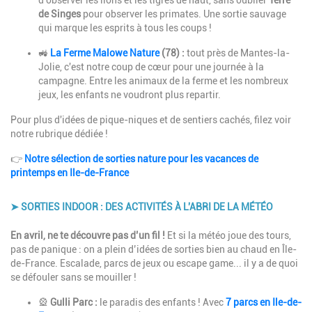
d'observer les lions et les tigres de haut, sans oublier
Terre
de Singes
pour observer les primates. Une sortie sauvage
qui marque les esprits à tous les coups !
🚜
La Ferme Malowe Nature
(78) :
tout près de Mantes-la-
Jolie, c'est notre coup de cœur pour une journée à la
campagne. Entre les animaux de la ferme et les nombreux
jeux, les enfants ne voudront plus repartir.
Pour plus d'idées de pique-niques et de sentiers cachés, filez voir
notre rubrique dédiée !
👉
Notre sélection de sorties nature pour les vacances de
printemps en Ile-de-France
➤ SORTIES INDOOR : DES ACTIVITÉS À L'ABRI DE LA MÉTÉO
Description
En avril, ne te découvre pas d’un fil !
Et si la météo joue des tours,
pas de panique : on a plein d’idées de sorties bien au chaud en Île-
de-France. Escalade, parcs de jeux ou escape game... il y a de quoi
se défouler sans se mouiller !
🎡
Gulli Parc :
le paradis des enfants ! Avec
7 parcs en Ile-de-