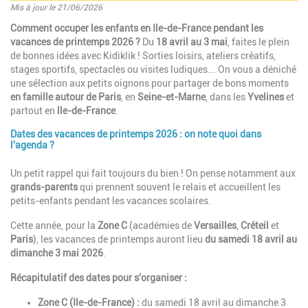
Mis à jour le 21/06/2026
Introduction
Comment occuper les enfants en Ile-de-France pendant les
vacances de printemps 2026 ?
Du
18 avril au 3 mai
, faites le plein
de bonnes idées avec Kidiklik ! Sorties loisirs, ateliers créatifs,
stages sportifs, spectacles ou visites ludiques... On vous a déniché
une sélection aux petits oignons pour partager de bons moments
en famille autour de Paris
, en
Seine-et-Marne
, dans les
Yvelines
et
partout en
lle-de-France
.
Dates des vacances de printemps 2026 : on note quoi dans
Paragraphes
l'agenda ?
Description
Un petit rappel qui fait toujours du bien ! On pense notamment aux
grands-parents
qui prennent souvent le relais et accueillent les
petits-enfants pendant les vacances scolaires.
Cette année, pour la
Zone C
(académies de
Versailles
,
Créteil
et
Paris
), les vacances de printemps auront lieu
du samedi 18 avril au
dimanche 3 mai 2026
.
Récapitulatif des dates pour s'organiser :
Zone C (Ile-de-France) :
du samedi 18 avril au dimanche 3