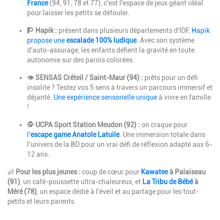
France
(94, 91, 78 et 77), c'est l'espace de jeux géant idéal
pour laisser les petits se défouler.
🧗
Hapik :
présent dans plusieurs départements d'IDF,
Hapik
propose une
escalade 100% ludique
. Avec son système
d'auto-assurage, les enfants défient la gravité en toute
autonomie sur des parois colorées.
👁️
SENSAS Créteil / Saint-Maur (94) :
prêts pour un défi
insolite ? Testez vos 5 sens à travers un parcours immersif et
déjanté.
Une expérience sensorielle unique
à vivre en famille
!
🕵️
UCPA Sport Station Meudon (92) :
on craque pour
l'
escape game Anatole Latuile
. Une immersion totale dans
l'univers de la BD pour un vrai défi de réflexion adapté aux 6-
12 ans.
👶
Pour les plus jeunes :
coup de cœur pour
Kawatee
à Palaiseau
(91)
, un café-poussette ultra-chaleureux, et
La Tribu de Bébé
à
Méré (78)
, un espace dédié à l'éveil et au partage pour les tout-
petits et leurs parents.